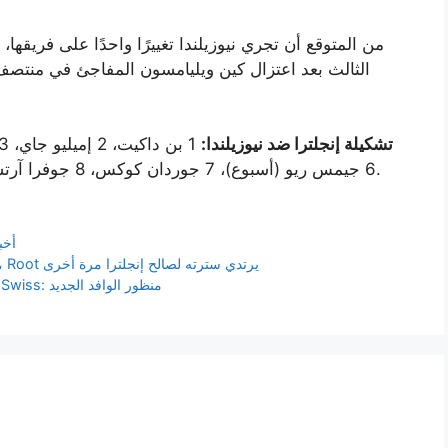
من المتوقع أن تجري نيوزيلندا تغييرًا واحدًا على فريقها
الثالث بعد اعتزال كين ويليامسون المفاجئ في منتص
تشكيلة إنجلترا ضد نيوزيلندا:
6 جيمس ريو (أسبوع)، 7 جوردان كوكس، 8 جوفرا آرتشر، 9 ماثيو فيشر، 10 جوش تونج، 11 سوني بيكر.
أخب
Eng vs NZ، الاختبار الثاني – متفتت ولكنه لا يزال لائقًا، Root يرتدي سترته لصالح إنجلترا مرة أخرى
حصى الصحراء على شوكة التعليق F132ONE من DT Swiss: منظور الوافد الجديد