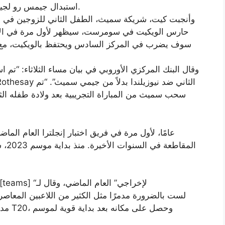
استبدال جيمس رو لجيمي سميث في تغيير في اللحظة الأخيرة لفريقهم.
وأنجبت كيت، شريكة سميث، الطفل الثاني للزوجين في وق
سوف يضرب في المركز السادس ويحتفظ بالويكيت، مع اخ
وقال البنك المركزي الأوروبي في بيان مساء الثلاثاء: “ت
سحب سميث من المباراة التجريبية بعد ولادة طفله الث