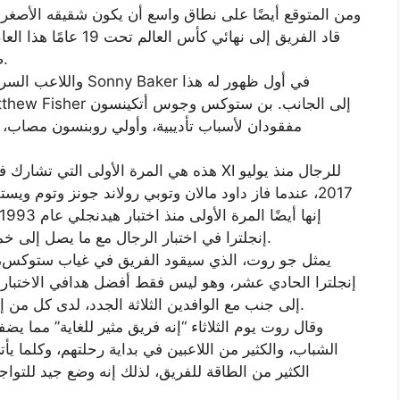
ومن المتوقع أيضًا على نطاق واسع أن يكون شقيقه الأصغر تو
قاد الفريق إلى نهائي ك
ضد نوتنجهامشاير في وقت سابق من هذا الأسبوع.
مفقودان لأسباب تأديبية، وأولي روبنسون مصاب، 
هذه هي المرة الأولى التي تشارك فيها إنجلتر
2017، عندما فاز داود مالان وتوبي رولاند جونز وتوم ويس
إنجلترا في اختبار الرجال مع ما يصل إلى خمسة لاعبين لم يفزوا بأكثر من مباراة دولية سابقة.
إنجلترا الحادي عشر، وهو ليس فقط أفضل هدافي الاختبار في 
إلى جنب مع الوافدين الثلاثة الجدد، لدى كل من إميليو جاي وماثيو فيشر مباراة دولية واحدة سابقة.
وقال روت يوم الثلاثاء “إنه فريق مثير للغاية” مما يض
الشباب، والكثير من اللاعبين في بداية رحلتهم، وكلما 