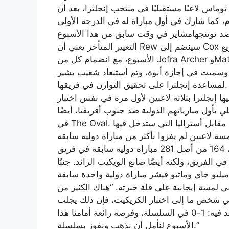
ماس لاعبًا مستقبليًا في منتخب إنجلترا، بعد أن
أس العالم تحت 19 عامًا هذا العام، كما شارك في أول مباراة له في الدرجة الأولى
التغيير المتأخر يعني أن Rew سينضم إلى Cox واللاعب السريع Sonny Baker في أول ظهور له هذا
الأسبوع، مع انضمام كل من Jofra Archer وMatthew Fisher إلى الجانب. بن ستوكس وجوس أتكينسون
وسميث في إجازة أبوة، وتم استبعاد شعيب بشير
لمساعدة إنجلترا على تحقيق التوازن في فريقها.
ا بثلاثة لاعبين لأول مرة في نفس اختبار XI للرجال منذ يوليو
تلي بأول مبارياتهم الدولية ضد جنوب أفريقيا، أيضًا
في The Oval. إنها أيضًا المرة الأولى منذ اختبار هيدنجلي عام 1993 مقابل أستراليا التي ستدخل فيها
يمثل جو روت، الذي سيقود الفريق في غياب ستوكس، 164 من أصل 281 مباراة دولية سابقة في فريق
الفريق، ولكنه أيضًا صانع الويكيت الرائد. جنبًا
في لمسة إيجابية على قلة خبرته. “هناك الكثير من
يأتي شخص ما إلى اختبار الكريكيت، فإن ذلك يجلب
الكثير من الطاقة للفريق، لذلك إنه وضع جيد للتواجد فيه: 1-0 في السلسلة، وفرصة رائعة أمامنا هذا
الأسبوع لنأمل أن نذهب ونفوز بسلسلة.”