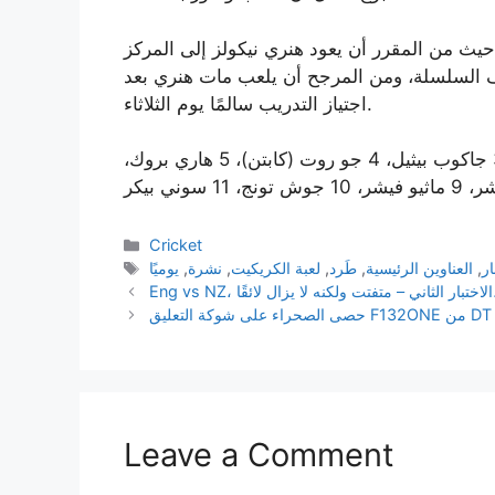
، حيث من المقرر أن يعود هنري نيكولز إلى المركز
ف السلسلة، ومن المرجح أن يلعب مات هنري بعد
اجتياز التدريب سالمًا يوم الثلاثاء.
1 بن داكيت، 2 إميليو جاي، 3 جاكوب بيثيل، 4 جو روت (كابتن)، 5 هاري بروك،
Categories
Cricket
Tags
ار
,
العناوين الرئيسية
,
طَرد
,
لعبة الكريكيت
,
نشرة
,
يوميًا
Leave a Comment