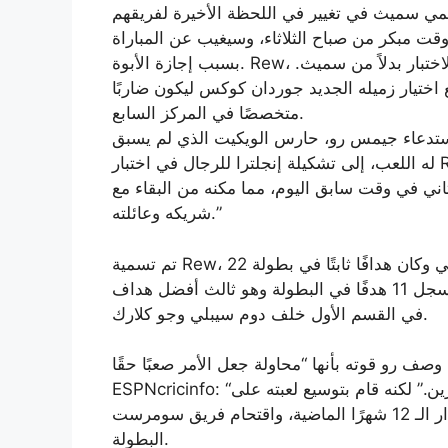
ت مبكر من صباح الثلاثاء، وسيغيب عن المباراة
بسبب إجازة الأبوة. Rew، حارس الويكيت في سومرست، سيظهر لأول مرة في الاختبار بدلاً من سميث.
تيار زميله الجديد جوردان كوكس ليكون ضاربًا
متخصصًا في المركز السابع.
م استدعاء جيمس رو، حارس الويكيت الذي لم يسبق
له اللعب، إلى تشكيلة إنجلترا للرجال في اختبار Rothesay الثاني ضد نيوزيلندا بدلاً من جيمي سميث”. “تم
اني في وقت سابق اليوم، مما مكنه من البقاء مع
شريكه وعائلته.”
تم تسمية Rew، 22 عامًا، لأول مرة في فريق اختبار إنجلترا العام الماضي وكان هدافًا ثابتًا في بطولة
المقاطعة في السنوات الأخيرة. منذ بداية موسم 2023، سجل 11 هدفًا في البطولة وهو ثالث أفضل هداف
في القسم الأول خلف دوم سيبلي وجو كلارك.
وصف رو قوته بأنها “محاولة جعل الأمر صعبًا حقًا [teams] “لإخراجي” العام الماضي، وقال لـ
ESPNcricinfo: “لست بالضرورة مدمرًا مثل الكثير من اللاعبين المعاصرين.” لكنه قام بتوسيع لعبته على
مدار الـ 12 شهرًا الماضية، واقتحام فريق سومرست T20، وحصل على مكانه بعد بداية قوية لموسم
البطولة.