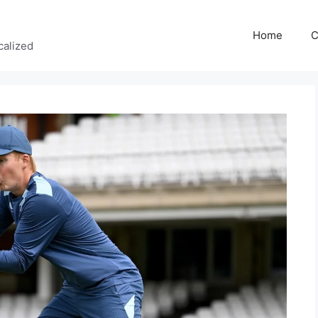
Home
C
calized