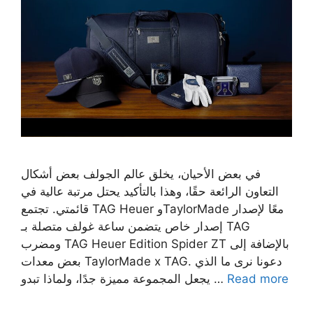
في بعض الأحيان، يخلق عالم الجولف بعض أشكال
التعاون الرائعة حقًا، وهذا بالتأكيد يحتل مرتبة عالية في
قائمتي. تجتمع TAG Heuer وTaylorMade معًا لإصدار
إصدار خاص يتضمن ساعة غولف متصلة بـ TAG
ومضرب TAG Heuer Edition Spider ZT بالإضافة إلى
بعض معدات TaylorMade x TAG. دعونا نرى ما الذي
Read more
يجعل المجموعة مميزة جدًا، ولماذا تبدو …