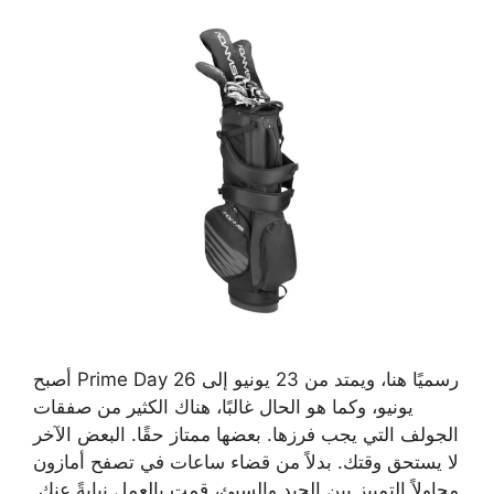
أصبح Prime Day رسميًا هنا، ويمتد من 23 يونيو إلى 26
يونيو، وكما هو الحال غالبًا، هناك الكثير من صفقات
الجولف التي يجب فرزها. بعضها ممتاز حقًا. البعض الآخر
لا يستحق وقتك. بدلاً من قضاء ساعات في تصفح أمازون
محاولاً التمييز بين الجيد والسيئ، قمت بالعمل نيابةً عنك.