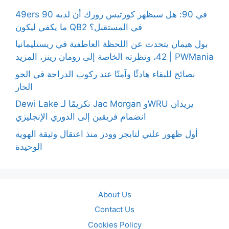
49ers 90 في 90: هل سيظهر كورتيس رورك أن لديه
ما يكفي ليكون QB2 في المستقبل؟
بول هيمان يتحدث عن اللحظة العاطفية في ريستليمانيا
42، ونظرته الخاصة إلى رومان رينز، المزيد | PWMania
نصائح للبقاء هادئًا وآمنًا عند ركوب الدراجة في الجو
الحار
Dewi Lake تكريمًا لـ Jac Morgan وWRU يريدان
انضمام فريقين إلى الدوري الإنجليزي
أول ظهور علني لتايجر وودز منذ اعتقال وثيقة الهوية
الوحيدة
About Us
Contact Us
Cookies Policy