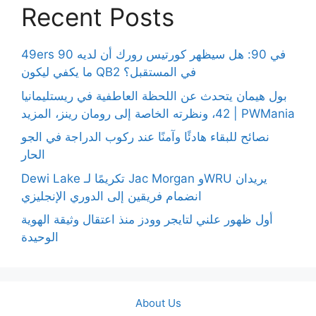
Recent Posts
49ers 90 في 90: هل سيظهر كورتيس رورك أن لديه
ما يكفي ليكون QB2 في المستقبل؟
بول هيمان يتحدث عن اللحظة العاطفية في ريستليمانيا
42، ونظرته الخاصة إلى رومان رينز، المزيد | PWMania
نصائح للبقاء هادئًا وآمنًا عند ركوب الدراجة في الجو
الحار
Dewi Lake تكريمًا لـ Jac Morgan وWRU يريدان
انضمام فريقين إلى الدوري الإنجليزي
أول ظهور علني لتايجر وودز منذ اعتقال وثيقة الهوية
الوحيدة
About Us