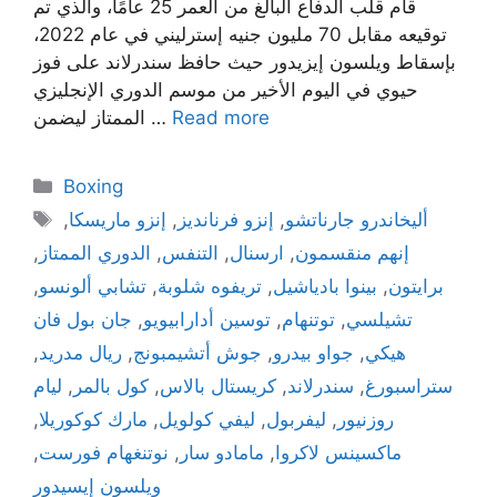
قام قلب الدفاع البالغ من العمر 25 عامًا، والذي تم
توقيعه مقابل 70 مليون جنيه إسترليني في عام 2022،
بإسقاط ويلسون إيزيدور حيث حافظ سندرلاند على فوز
حيوي في اليوم الأخير من موسم الدوري الإنجليزي
Read more
الممتاز ليضمن …
Categories
Boxing
Tags
أليخاندرو جارناتشو
,
إنزو فرنانديز
,
إنزو ماريسكا
,
إنهم منقسمون
,
ارسنال
,
التنفس
,
الدوري الممتاز
,
برايتون
,
بينوا بادياشيل
,
تريفوه شلوبة
,
تشابي ألونسو
,
تشيلسي
,
توتنهام
,
توسين أدارابيويو
,
جان بول فان
هيكي
,
جواو بيدرو
,
جوش أتشيمبونج
,
ريال مدريد
,
ستراسبورغ
,
سندرلاند
,
كريستال بالاس
,
كول بالمر
,
ليام
روزنيور
,
ليفربول
,
ليفي كولويل
,
مارك كوكوريلا
,
ماكسينس لاكروا
,
مامادو سار
,
نوتنغهام فورست
,
ويلسون إيسيدور