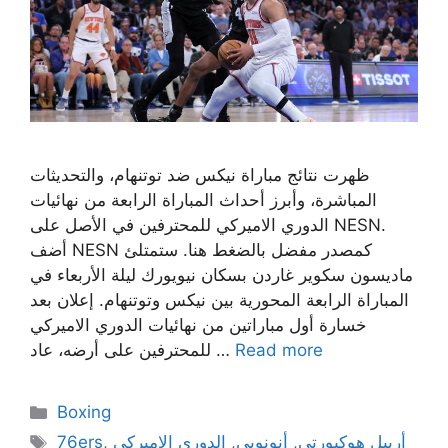
ظهرت نتائج مباراة نيكس ضد توتنهام، والتحديثات
المباشرة، وأبرز أحداث المباراة الرابعة من نهائيات
الدوري الاميركي للمحترفين في الأصل على NESN.
أضف NESN كمصدر مفضل بالضغط هنا. ستمتلئ
ماديسون سكوير غاردن بسكان نيويورك ليلة الأربعاء في
المباراة الرابعة المحورية بين نيكس وتوتنهام. إعلان بعد
خسارة أول مباراتين من نهائيات الدوري الاميركي
Read more
للمحترفين على أرضه، عاد …
Categories
Boxing
Tags
أرييل هوكبورتي
,
أنونوبي
,
الدوري الاميركي
,
76ers