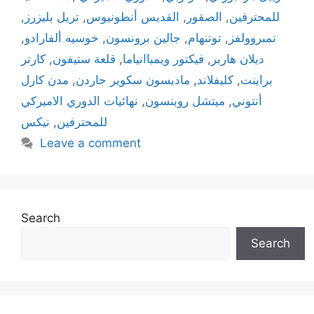
للمحترفين
,
الصقور
,
القديس أنطونيوس
,
تريل بليزرز
,
تمبروولفز
,
توتنهام
,
جالين برونسون
,
خوسيه ألفارادو
,
ديلان هاربر
,
فيكتور ويمباانياما
,
قلعة ستيفون
,
كارتر
براينت
,
كليفلاند
,
ماديسون سكوير جاردن
,
مدن كارل
أنتوني
,
ميتشل روبنسون
,
نهائيات الدوري الاميركي
للمحترفين
,
نيكس
Leave a comment
Search
Search