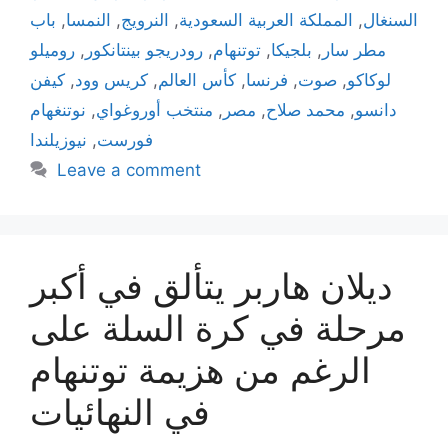
السنغال
,
المملكة العربية السعودية
,
النرويج
,
النمسا
,
باب
مطر سار
,
بلجيكا
,
توتنهام
,
رودريجو بينتانكور
,
روميلو
لوكاكو
,
صوت
,
فرنسا
,
كأس العالم
,
كريس وود
,
كيفن
دانسو
,
محمد صلاح
,
مصر
,
منتخب أوروغواي
,
نوتنغهام
فورست
,
نيوزيلندا
Leave a comment
ديلان هاربر يتألق في أكبر
مرحلة في كرة السلة على
الرغم من هزيمة توتنهام
في النهائيات