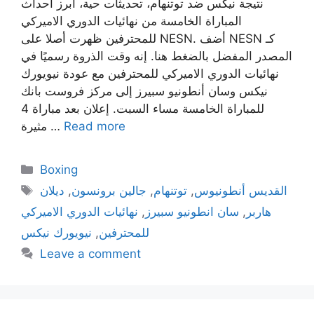
نتيجة نيكس ضد توتنهام، تحديثات حية، أبرز أحداث
المباراة الخامسة من نهائيات الدوري الاميركي
للمحترفين ظهرت أصلا على NESN. أضف NESN كـ
المصدر المفضل بالضغط هنا. إنه وقت الذروة رسميًا في
نهائيات الدوري الاميركي للمحترفين مع عودة نيويورك
نيكس وسان أنطونيو سبيرز إلى مركز فروست بانك
للمباراة الخامسة مساء السبت. إعلان بعد مباراة 4
Read more
مثيرة …
Categories
Boxing
Tags
القديس أنطونيوس
,
توتنهام
,
جالين برونسون
,
ديلان
هاربر
,
سان انطونيو سبيرز
,
نهائيات الدوري الاميركي
للمحترفين
,
نيويورك نيكس
Leave a comment