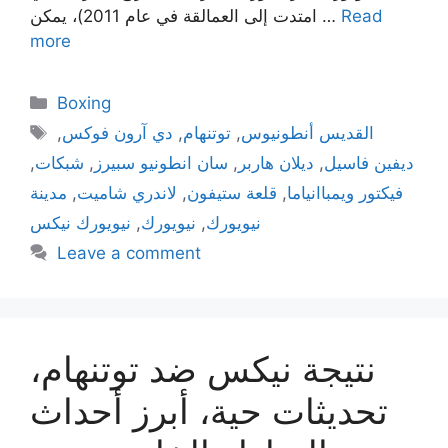
Read
امتدت إلى العمالقة في عام 2011)، يمكن …
more
Categories
Boxing
Tags
القديس أنطونيوس
,
توتنهام
,
دي آرون فوكس
,
ديفين فاسيل
,
ديلان هاربر
,
سان انطونيو سبيرز
,
شبكات
,
فيكتور ويمباانياما
,
قلعة ستيفون
,
لاندري شاميت
,
مدينة
نيويورك
,
نيويورك
,
نيويورك نيكس
Leave a comment
نتيجة نيكس ضد توتنهام،
تحديثات حية، أبرز أحداث