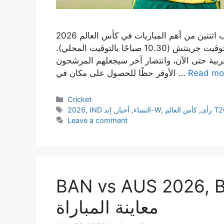
سيتم لعب اثنتين من أهم المباريات في كأس العالم 2026 T20 يوم الأحد. في الأول، سريلانكا سوف تتخذ
على جزر الهند الغربية في بريستول الساعة 9.30 صباحًا بتوقيت جرينتش (10.30 صباحًا بالتوقيت المحلي).
غربية حتى الآن، وانتصار آخر سيجعلهم المرشحون
Read mo
الأوفر حظًا للحصول على مكان في …
Categories
Cricket
Tags
رأى
,
,
إند-W
IND النساء
,
أخبار
,
,
2026
Leave a comment
BAN vs AUS 2026, B
معاينة المباراة