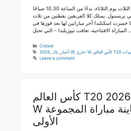
من يلعب من نيوزيلندا وجه اسكتلندا في أول المباريات الثلاث يوم الثلاثاء، بدءًا من الساعة 10.30 صباحًا
قيت جرينتش)، في بريستول. يمتلك كلا الفريقين نقطتين من ثلاث
ما خسرت اسكتلندا آخر مباراتين لها بعد فوزها في
تعافت نيوزيلندا – التي تحتل …
Categories
Cricket
Tags
,
خارج-W
,
باك-W
أخبار
,
,
2026
Leave a comment
كأس العالم T20 للسيدات 2026، IND-W vs SA-
W المباراة الثامنة عشر، معاينة مباراة المجموعة
الأولى