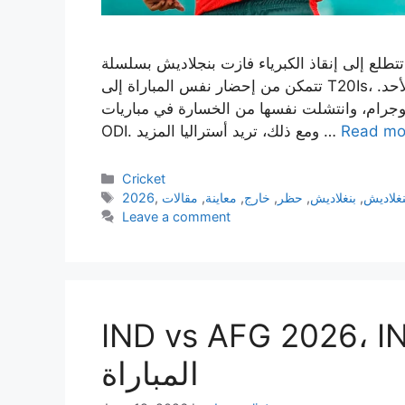
 إنقاذ الكبرياء فازت بنجلاديش بسلسلة ODI ضد أستراليا، لكنها لم
تتمكن من إحضار نفس المباراة إلى T20Is، والتي فازت بها أستراليا 2-0 قبل مباراة واحدة فقط يوم الأحد.
اتوجرام، وانتشلت نفسها من الخسارة في مباريات
Read mo
ODI. ومع ذلك، تريد أستراليا المزيد …
Categories
Cricket
Tags
نغلاديش
,
بنغلاديش
,
حظر
,
خارج
,
معاينة
,
مقالات
,
2026
Leave a comment
IND vs AFG 2026 معاينة
المباراة