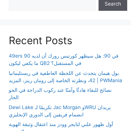
Search
Recent Posts
49ers 90 في 90: هل سيظهر كورتيس رورك أن لديه
ما يكفي ليكون QB2 في المستقبل؟
بول هيمان يتحدث عن اللحظة العاطفية في ريستليمانيا
42، ونظرته الخاصة إلى رومان رينز، المزيد | PWMania
نصائح للبقاء هادئًا وآمنًا عند ركوب الدراجة في الجو
الحار
Dewi Lake تكريمًا لـ Jac Morgan وWRU يريدان
انضمام فريقين إلى الدوري الإنجليزي
أول ظهور علني لتايجر وودز منذ اعتقال وثيقة الهوية