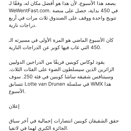
يصعد هذا الأسبوع، لأن هذا هو أفضل مكان له، وفقًا لـ
. في 450 بداية، حصل على منصة
WeWentFast.com
تتويج واحدة ووقف على الصندوق ثلاث مرات في أربع
دراجات نارية.
كان الأسبوع الماضي هو المرة الأولى في مسيرته الـ
450 التي غاب فيها كوبر عن الدراجات النارية.
يقود لوكاس كوينين فريقًا من الدراجين الدوليين
الزائرين الذين سيسلطون الضوء على الفئات الثلاث.
وسيتنافس شقيقه ساشا كوينين في فئة 250. سوف
تتسابق Lotte van Drunen في سلسلة WMX هذا
الأسبوع.
إعلان
حقق الشقيقان كوينين انتصارات إجمالية في آخر سباق
الجائزة الكبرى لهما في لاتفيا.