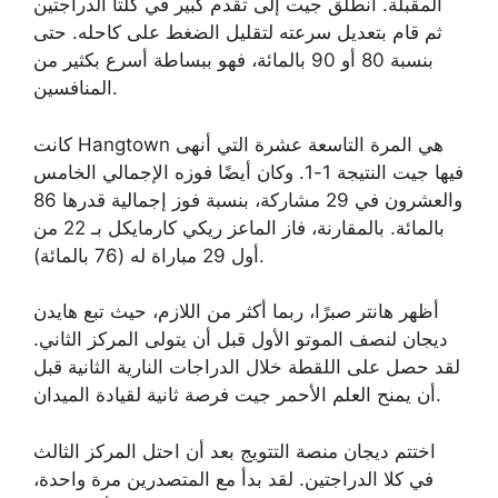
المقبلة. انطلق جيت إلى تقدم كبير في كلتا الدراجتين
ثم قام بتعديل سرعته لتقليل الضغط على كاحله. حتى
بنسبة 80 أو 90 بالمائة، فهو ببساطة أسرع بكثير من
المنافسين.
كانت Hangtown هي المرة التاسعة عشرة التي أنهى
فيها جيت النتيجة 1-1. وكان أيضًا فوزه الإجمالي الخامس
والعشرون في 29 مشاركة، بنسبة فوز إجمالية قدرها 86
بالمائة. بالمقارنة، فاز الماعز ريكي كارمايكل بـ 22 من
أول 29 مباراة له (76 بالمائة).
أظهر هانتر صبرًا، ربما أكثر من اللازم، حيث تبع هايدن
ديجان لنصف الموتو الأول قبل أن يتولى المركز الثاني.
لقد حصل على اللقطة خلال الدراجات النارية الثانية قبل
أن يمنح العلم الأحمر جيت فرصة ثانية لقيادة الميدان.
اختتم ديجان منصة التتويج بعد أن احتل المركز الثالث
في كلا الدراجتين. لقد بدأ مع المتصدرين مرة واحدة،