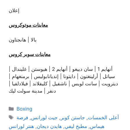
إعلان
معاينات موتوكروس
بالا
|
هانجتاون
معاينات سوبر كروس
أنهايم 1
|
سان دييغو
|
أنهايم 2
|
هيوستن
|
غليندال
|
سياتل
|
أرلينغتون
|
دايتونا
|
إنديانابوليس
|
برمنغهام
|
ديترويت
|
سانت لويس
|
ناشفيل
|
كليفلاند
|
فيلادلفيا
|
دنفر
|
مدينة سولت ليك
Categories
Boxing
Tags
أعلى الخمسات
,
جاستن كوبر
,
جيت لورانس
,
فرصة
هيماس
,
مطبخ ليفي
,
هايدن ديجان
,
هنتر لورانس