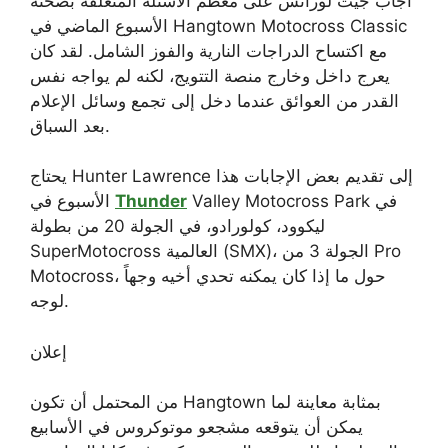
أجاب جيت لورانس على معظم الأسئلة المتعلقة بصحته
الأسبوع الماضي في Hangtown Motocross Classic
مع اكتساح الدراجات النارية والفوز الشامل. لقد كان
يعرج داخل وخارج منصة التتويج، لكنه لم يواجه نفس
القدر من العوائق عندما دخل إلى تجمع وسائل الإعلام
بعد السباق.
يحتاج Hunter Lawrence إلى تقديم بعض الإجابات هذا
Valley Motocross Park في
Thunder
الأسبوع في
ليكوود، كولورادو، في الجولة 20 من بطولة
SuperMotocross العالمية (SMX)، الجولة 3 من Pro
Motocross، حول ما إذا كان يمكنه تحدي أخيه وجهاً
لوجه.
إعلان
من المحتمل أن تكون Hangtown بمثابة معاينة لما
يمكن أن يتوقعه مشجعو موتوكروس في الأسابيع