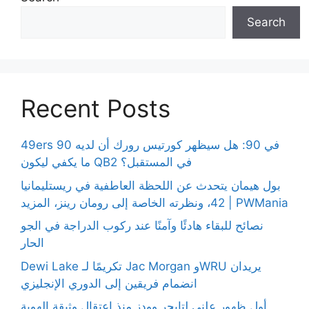
Search
Recent Posts
49ers 90 في 90: هل سيظهر كورتيس رورك أن لديه
ما يكفي ليكون QB2 في المستقبل؟
بول هيمان يتحدث عن اللحظة العاطفية في ريستليمانيا
42، ونظرته الخاصة إلى رومان رينز، المزيد | PWMania
نصائح للبقاء هادئًا وآمنًا عند ركوب الدراجة في الجو
الحار
Dewi Lake تكريمًا لـ Jac Morgan وWRU يريدان
انضمام فريقين إلى الدوري الإنجليزي
أول ظهور علني لتايجر وودز منذ اعتقال وثيقة الهوية