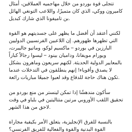
تتجلى قوة بوردو من خلال مهاجميه العملاقين، أمثال
كاميرون ووكي، الذي كان متميزًا، واللاعب التونغي الهائل
بن تاميفونا الذي شارك كبديل.
لكنني أعتقد أن أفضل ما يظهر على جسديتهم هو القوة
التي تظهرها ظهورهم. إن اللاعبين الفرنسيين الدوليين
البارزين في بوردو – ماكسيم لوكو، وماتيو جاليبرت،
ويورام مويفانا، وداميان بينود – ليسوا رجالاً كباراً
بالمعايير الدولية الحديثة. لكنهم سريعون وماهرون بشكل
لا يصدق وأقوياء! إنهم ينطلقون في التدخلات عندما
تكون هناك حاجة للدفاع وقد لعبوا جميعًا مباريات رائعة.
سأكون مندهشًا إذا تمكن لينستر من منع بوردو من
تحقيق اللقب الأوروبي مرتين متتاليتين في بلباو في وقت
لاحق من هذا الشهر.
بالنسبة للفرق الإنجليزية، يتعلق الأمر بكيفية مجاراة
القوة البدنية والقوة والفعالية للفريق الفرنسي؟