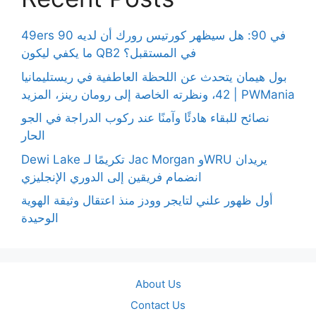
49ers 90 في 90: هل سيظهر كورتيس رورك أن لديه
ما يكفي ليكون QB2 في المستقبل؟
بول هيمان يتحدث عن اللحظة العاطفية في ريستليمانيا
42، ونظرته الخاصة إلى رومان رينز، المزيد | PWMania
نصائح للبقاء هادئًا وآمنًا عند ركوب الدراجة في الجو
الحار
Dewi Lake تكريمًا لـ Jac Morgan وWRU يريدان
انضمام فريقين إلى الدوري الإنجليزي
أول ظهور علني لتايجر وودز منذ اعتقال وثيقة الهوية
الوحيدة
About Us
Contact Us