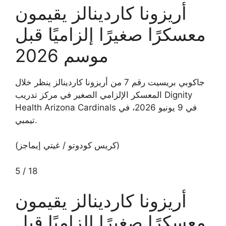
أريزونا كاردينالز يقيمون
معسكرًا صغيرًا إلزاميًا قبل
موسم 2026
جاكوبي بريسيت رقم 7 من أريزونا كاردينالز ينظر خلال
المعسكر الإلزامي الصغير في مركز تدريب Dignity
Health Arizona Cardinals في 9 يونيو 2026، في
تيمبي.
(كريس كودوتو / غيتي إيماجز)
5
/
18
أريزونا كاردينالز يقيمون
معسكرًا صغيرًا إلزاميًا قبل