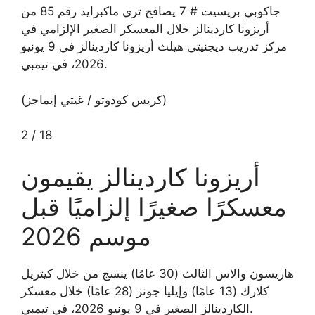
جاكوبي بريسيت # 7 يصافح تري ماكبرايد رقم 85 من
أريزونا كاردينالز خلال المعسكر الصغير الإلزامي في
مركز تدريب ديجنيتي هيلث أريزونا كاردينالز في 9 يونيو
2026، في تيمبي.
(كريس كودوتو / غيتي إيماجز)
2
/
18
أريزونا كاردينالز يقيمون
معسكرًا صغيرًا إلزاميًا قبل
موسم 2026
هاريسون والاس الثالث (30 عامًا) ينسج من خلال كيتريل
كلارك (13 عامًا) وإيليا جونز (28 عامًا) خلال معسكر
الكاردينالز الصغير في 9 يونيو 2026، في تيمبي.