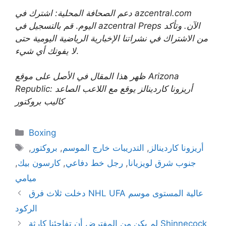
دعم الصحافة المحلية: اشترك في azcentral.com
اليوم
.
قم بالتسجيل في azcentral Preps الآن. وتأكد
من الاشتراك في نشراتنا الإخبارية الرياضية اليومية حتى
.
لا يفوتك أي شيء
ظهر هذا المقال في الأصل على موقع Arizona
Republic: أريزونا كاردينالز يوقع مع اللاعب الصاعد
كاليب بروكتور
Categories
Boxing
Tags
أريزونا كاردينالز
,
التدريبات خارج الموسم
,
بروكتور
,
جنوب شرق لويزيانا
,
رجل خط دفاعي
,
كارسون بيك
,
ميامي
دخلت ثلاث فرق NHL UFA عالية المستوى موسم
الركود
لم يكن من المفترض أن تفاجئنا كارثة Shinnecock