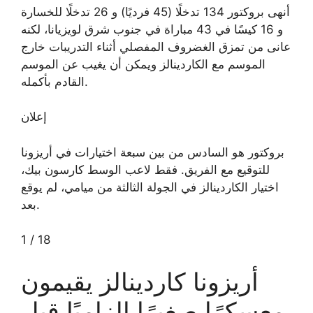
أنهى بروكتور 134 تدخلًا (45 فرديًا) و 26 تدخلًا للخسارة
و 16 كيسًا في 43 مباراة في جنوب شرق لويزيانا، لكنه
عانى من تمزق الغضروف المفصلي أثناء التدريبات خارج
الموسم مع الكاردينالز ويمكن أن يغيب عن الموسم
القادم بأكمله.
إعلان
بروكتور هو السادس من بين سبعة اختيارات في أريزونا
للتوقيع مع الفريق. فقط لاعب الوسط كارسون بيك،
اختيار الكاردينالز في الجولة الثالثة من ميامي، لم يوقع
بعد.
1
/
18
أريزونا كاردينالز يقيمون
معسكرًا صغيرًا إلزاميًا قبل