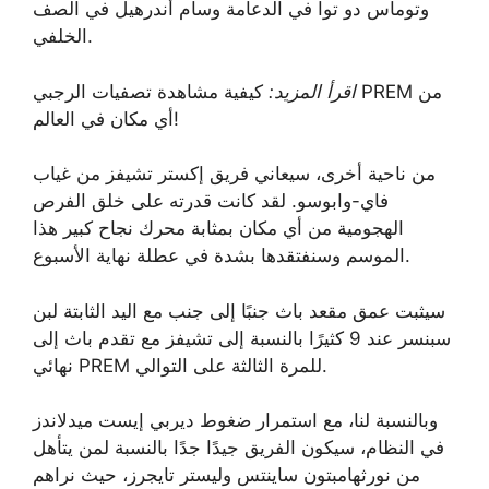
وتوماس دو توا في الدعامة وسام أندرهيل في الصف
الخلفي.
اقرأ المزيد:
كيفية مشاهدة تصفيات الرجبي PREM من
أي مكان في العالم!
من ناحية أخرى، سيعاني فريق إكستر تشيفز من غياب
فاي-وابوسو. لقد كانت قدرته على خلق الفرص
الهجومية من أي مكان بمثابة محرك نجاح كبير هذا
الموسم وسنفتقدها بشدة في عطلة نهاية الأسبوع.
سيثبت عمق مقعد باث جنبًا إلى جنب مع اليد الثابتة لبن
سبنسر عند 9 كثيرًا بالنسبة إلى تشيفز مع تقدم باث إلى
نهائي PREM للمرة الثالثة على التوالي.
وبالنسبة لنا، مع استمرار ضغوط ديربي إيست ميدلاندز
في النظام، سيكون الفريق جيدًا جدًا بالنسبة لمن يتأهل
من نورثهامبتون ساينتس وليستر تايجرز، حيث نراهم