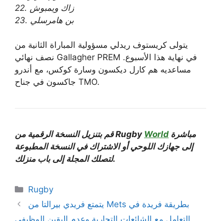
22. زاك ويمبوش
23. بن هامرسلي
يتولى كريستوف ريدلي مسؤولية المباراة الثانية من
نصف نهائي Gallagher PREM في نهاية هذا الأسبوع.
مساعديه هم كارل ديكسون وسارة كوكس، مع أندرو
جاكسون في جناح TMO.
مباشرة
World
من Rugby
قم بتنزيل النسخة الرقمية
إلى جهازك اللوحي أو
الاشتراك في النسخة المطبوعة
لتصلك المجلة إلى باب منزلك.
Categories
Rugby
يتمتع فريدي بيرالتا من Mets بطريقة فريدة في
التعامل مع الشائعات التجارية وعدم اليقين الوظيفي