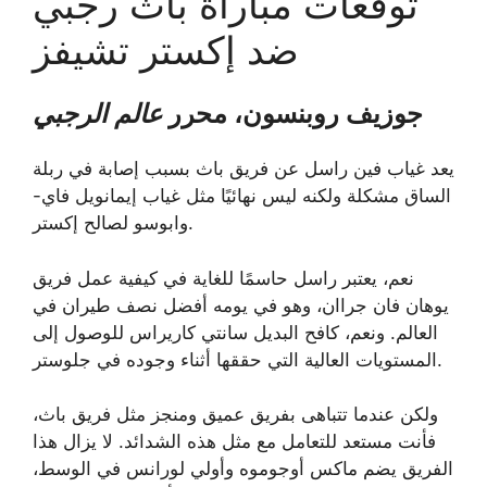
توقعات مباراة باث رجبي
ضد إكستر تشيفز
جوزيف روبنسون، محرر
عالم الرجبي
يعد غياب فين راسل عن فريق باث بسبب إصابة في ربلة
الساق مشكلة ولكنه ليس نهائيًا مثل غياب إيمانويل فاي-
وابوسو لصالح إكستر.
نعم، يعتبر راسل حاسمًا للغاية في كيفية عمل فريق
يوهان فان جراان، وهو في يومه أفضل نصف طيران في
العالم. ونعم، كافح البديل سانتي كاريراس للوصول إلى
المستويات العالية التي حققها أثناء وجوده في جلوستر.
ولكن عندما تتباهى بفريق عميق ومنجز مثل فريق باث،
فأنت مستعد للتعامل مع مثل هذه الشدائد. لا يزال هذا
الفريق يضم ماكس أوجوموه وأولي لورانس في الوسط،