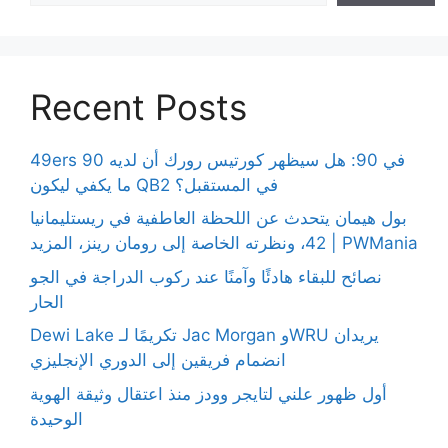
Recent Posts
49ers 90 في 90: هل سيظهر كورتيس رورك أن لديه
ما يكفي ليكون QB2 في المستقبل؟
بول هيمان يتحدث عن اللحظة العاطفية في ريستليمانيا
42، ونظرته الخاصة إلى رومان رينز، المزيد | PWMania
نصائح للبقاء هادئًا وآمنًا عند ركوب الدراجة في الجو
الحار
Dewi Lake تكريمًا لـ Jac Morgan وWRU يريدان
انضمام فريقين إلى الدوري الإنجليزي
أول ظهور علني لتايجر وودز منذ اعتقال وثيقة الهوية
الوحيدة