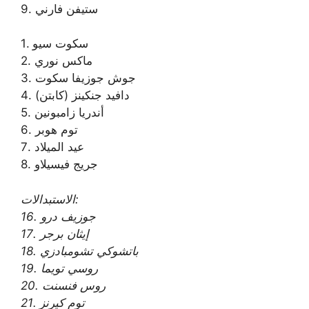
9. ستيفن فارني
1. سكوت سيو
2. ماكس نوري
3. جوش جوزيفا سكوت
4. دافيد جنكينز (كابتن)
5. أندريا زامبونين
6. توم هوبر
7. عيد الميلاد
8. جريج فيسيلاو
الاستبدالات:
16. جوزيف درو
17. إيثان برجر
18. باتشوكي تشومبادزي
19. روسي تويما
20. روس فنسنت
21. توم كيرنز