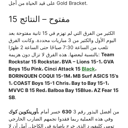
على قيد الحياة من أجل Gold Bracket.
15 مفتوح – النتائج
الكثير من الفرق التي لم تهزم في 15 ثانية مفتوحة بعد
اليوم الأول والكثير من 3 مباريات محددة. وكانت الفرق
تلعب من الساعة 7:30 صباحًا حتى الساعة 2 ظهرًا
Team
بالنسبة لبعضها. هذه الفرق لا تزال دون هزيمة:
Rockstar 15 Rockstar، BVA – Lions 15-1، GVA
Boys 15u Pink، Cinci Attack 15
Black
،
BORINQUEN COQUI 15-1M، MB Surf ASICS 15’s
1، COAST Boys 15-1 Chris، Bay to Bay 15-1،
MVVC B 15 Red، Balboa Bay 15Blue، AZ Fear 15
SB
.
من أفضل البذور رقم 3
630
خسر أمام ب
أورينكوين كوك
وفي هذه العملية ربما فقدوا نجمهم الضارب الخارجي
تومي كليفورد الذي خرج بإصابة في الكاحل. آمل أن لا