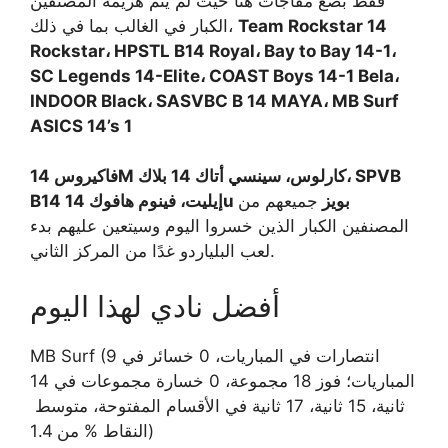
فقط بضع مفاجآت هنا حيث لم يتم هزيمة المصنفين
Team Rockstar 14
الكبار في الغالب بما في ذلك،
Rockstar، HPSTL B14 Royal، Bay to Bay 14-1،
SC Legends 14-Elite، COAST Boys 14-1 Bela،
INDOOR Black، SASVBC B 14 MAYA، MB Surf
ASICS 14’s 1
فاكيروس 14M كارلوس، سينسي أتاك 14 بلاك، SPVB
B14 إيليت، فينوم هافوك 14u بويز
جميعهم من
المصنفين الكبار الذين خسروا اليوم وسيتعين عليهم بدء
لعب البلياردو غدًا من المركز الثاني.
أفضل نادي لهذا اليوم
MB Surf (9 انتصارات في المباريات، 0 خسائر في
المباريات؛ فوز 18 مجموعة، 0 خسارة مجموعات في 14
ثانية، 15 ثانية، 17 ثانية في الأقسام المفتوحة، متوسط ​​
النقاط % من 1.4)