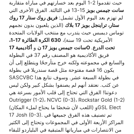
حيث تقدموا 2-1 اليوم بعد خسارتهم في مباراة متقاربة
سانت جيمس بويز
15-13 في الثالثة. الفرق الأخرى التي
لم تهزم بعد اليوم الأول تشمل:
فريق روك ستار 17 روك
ستار، تراينجل بويز 17 بلاك
(الذين يلعبون بدون نجمهم
توماس ديمبس حيث يتدرب مع منتخب الولايات المتحدة
الأمريكية تحت 19 سنة)،
630 الكرة الطائرة 17-1،
أكاديمية 17O تحت الدرع
.
سانت جيمس بويز 17 ن
و
فريق الأكاديمية هو المصنف رقم 37 في البطولة
والسابع في مجموعته ولكنه خرج متأرجحًا ويتطلع إلى أن
يكون 16 قصة مفتوحة مثل قصة سندريلا في بطولة
SASCVBC في بطولة السبعة عشر. وسوف نتابع هذا
عن كثب. نعتقد أنهم لم يصنفوا بشكل كبير ولكن ليس
دعوتنا! الفرق التي تحتاج إلى قلب الأمور بسرعة هي
Outrigger (1-2)، NCVC (0-3)، Rockstar Gold (1-2)
(اللعب لأن شخصًا ما يحتاج لملء المكان) وGSL Elect
17 Josh (0-3). تم تصنيف هذه الفرق جميعها في
المراكز الأربعة الأولى في المجموعات وتحتاج إلى الكثير
من الانتصارات في مبارياتها المتبقية في البلياردو للبقاء