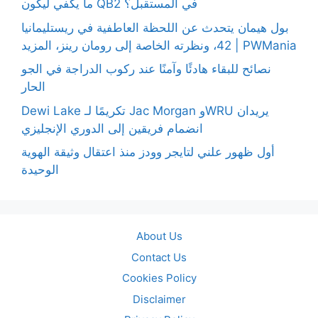
ما يكفي ليكون QB2 في المستقبل؟
بول هيمان يتحدث عن اللحظة العاطفية في ريستليمانيا
42، ونظرته الخاصة إلى رومان رينز، المزيد | PWMania
نصائح للبقاء هادئًا وآمنًا عند ركوب الدراجة في الجو
الحار
Dewi Lake تكريمًا لـ Jac Morgan وWRU يريدان
انضمام فريقين إلى الدوري الإنجليزي
أول ظهور علني لتايجر وودز منذ اعتقال وثيقة الهوية
الوحيدة
About Us
Contact Us
Cookies Policy
Disclaimer