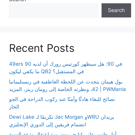
Search
Recent Posts
49ers 90 في 90: هل سيظهر كورتيس رورك أن لديه
ما يكفي ليكون QB2 في المستقبل؟
بول هيمان يتحدث عن اللحظة العاطفية في ريستليمانيا
42، ونظرته الخاصة إلى رومان رينز، المزيد | PWMania
نصائح للبقاء هادئًا وآمنًا عند ركوب الدراجة في الجو
الحار
Dewi Lake تكريمًا لـ Jac Morgan وWRU يريدان
انضمام فريقين إلى الدوري الإنجليزي
أول ظهور علني لتايجر وودز منذ اعتقال وثيقة الهوية