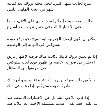
متاح لحادث ملهى ليلي، ليحل محله بروك، بعد ثمانية
أشهر من جنحة الملهى الليلي.
لذلك سيقود روت إنجلترا مرة أخرى على الأقل، وربما
حتى للاختبار الثالث في جسر ترينت بعد أسبوع.
يمكن أن يكون ارتفاع الجذر بمثابة تلميح نحو توقع عودة
ستوكس في النهاية إلى الوظيفة.
إذا تم تعيين بروك كابتنًا، لكانت هناك فرصة لإظهار فريق
الاختبار في صورته، خاصة مع ظهور قوى لعب ستوكس
في طريقها إلى التضاؤل.
بدلاً من ذلك، مع تعيين روت كقائد مؤقت، يبدو أن هناك
طريقًا لعودة ستوكس إذا رغب في ذلك.
إذا غاب اللاعب الشامل عن الاختبارات المتبقية ضد
نيوزيلندا، فقد تكون عودته لسلسلة الاختبارات الثلاثة ضد