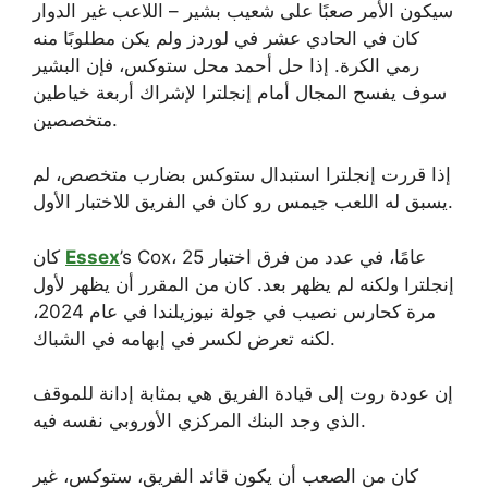
سيكون الأمر صعبًا على شعيب بشير – اللاعب غير الدوار
كان في الحادي عشر في لوردز ولم يكن مطلوبًا منه
رمي الكرة. إذا حل أحمد محل ستوكس، فإن البشير
سوف يفسح المجال أمام إنجلترا لإشراك أربعة خياطين
متخصصين.
إذا قررت إنجلترا استبدال ستوكس بضارب متخصص، لم
يسبق له اللعب جيمس رو كان في الفريق للاختبار الأول.
’s Cox، 25 عامًا، في عدد من فرق اختبار
Essex
كان
إنجلترا ولكنه لم يظهر بعد. كان من المقرر أن يظهر لأول
مرة كحارس نصيب في جولة نيوزيلندا في عام 2024،
لكنه تعرض لكسر في إبهامه في الشباك.
إن عودة روت إلى قيادة الفريق هي بمثابة إدانة للموقف
الذي وجد البنك المركزي الأوروبي نفسه فيه.
كان من الصعب أن يكون قائد الفريق، ستوكس، غير