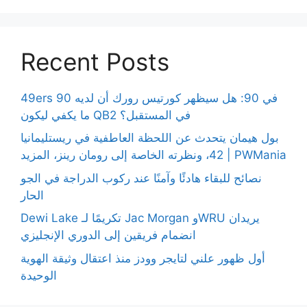
Recent Posts
49ers 90 في 90: هل سيظهر كورتيس رورك أن لديه
ما يكفي ليكون QB2 في المستقبل؟
بول هيمان يتحدث عن اللحظة العاطفية في ريستليمانيا
42، ونظرته الخاصة إلى رومان رينز، المزيد | PWMania
نصائح للبقاء هادئًا وآمنًا عند ركوب الدراجة في الجو
الحار
Dewi Lake تكريمًا لـ Jac Morgan وWRU يريدان
انضمام فريقين إلى الدوري الإنجليزي
أول ظهور علني لتايجر وودز منذ اعتقال وثيقة الهوية
الوحيدة