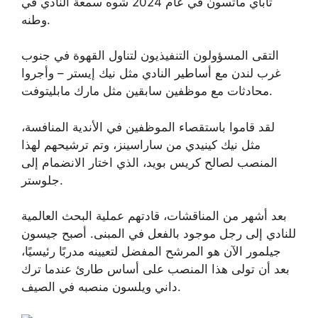
تاباي ماتسون في عام 2024 شوه سمعة النادي في
وطنه.
التقى المسؤولون التنفيذيون لتناول القهوة في جنوب
غرب لندن مع أساطير النادي مثل نيك إيستر – وأجروا
محادثات مع موظفين سابقين مثل مارك مابليتوفت.
لقد قاموا باستقصاء الموظفين في الأندية المنافسة،
مثل نيك كينيدي من ساراسينز، وتم ترشيحهم لهذا
المنصب لصالح كريس بويد، الذي اختار الانضمام إلى
جلوستر.
بعد أشهر من المناقشات، قادتهم عملية البحث العالمية
للنادي إلى رجل موجود بالفعل في المبنى. أصبح جيسون
جيلمور الآن هو المرشح المفضل لتعيينه مدربًا رئيسيًا،
بعد أن تولى هذا المنصب على أساس طارئ عندما ترك
داني ويلسون منصبه في الصيف.