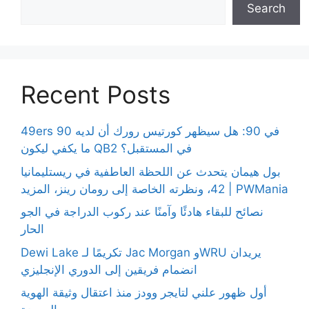
Search
Recent Posts
49ers 90 في 90: هل سيظهر كورتيس رورك أن لديه
ما يكفي ليكون QB2 في المستقبل؟
بول هيمان يتحدث عن اللحظة العاطفية في ريستليمانيا
42، ونظرته الخاصة إلى رومان رينز، المزيد | PWMania
نصائح للبقاء هادئًا وآمنًا عند ركوب الدراجة في الجو
الحار
Dewi Lake تكريمًا لـ Jac Morgan وWRU يريدان
انضمام فريقين إلى الدوري الإنجليزي
أول ظهور علني لتايجر وودز منذ اعتقال وثيقة الهوية