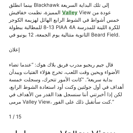
بينما انطلق Blackhawk إلى تلك البداية السريعة
View عودة من
Valley
المميزة، نظمت خفافيش
خمس أشواط في الشوط الرابع الهائل لهزيمة الكوجر
13-8 للمطالبة ببطولة PIAA 4A للكرة اللينة للمدرسة
الثانوية متتالية يوم الجمعة، 12 يونيو في Beard Field.
إعلان
قال جيم ريجيو مدرب فريق بلاك هوك: “عندما تضاء
الأضواء ويحين وقت اللعب، تخرج هؤلاء الفتيات ويبدأن
بداية سريعة”. “كانت الأمور تتحرك، وسجلت خمسة
أهداف في أول جولتين وكنت أود استعادة الشوط الرابع،
لكن إذا أخبرتني أننا سنسجل هذا القدر من الأهداف في
مرمى Valley View، كنت سأتقبل ذلك على الفور.”
1
/
15