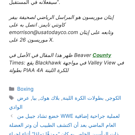
سيفعلانه في المستقبل”.
إيثان موريسون هو المراسل الرياضي لصحيفة بيفر
كاونتي تايمز. اتصل به على
emorrison@usatodayco.com وتابعه على
إيثان
.
موريسون 26 على X
County
ظهر هذا المقال في الأصل في Beaver
Times: يقع Blackhawk في مواجهة Valley View في
بطولة PIAA 4A للكرة اللينة
Categories
Boxing
Tags
الكوجر
,
بطولات الكرة اللينة
,
بلاك هوك
,
بيا
,
عرض
الوادي
خضع تشاد جيبل من WWE لعملية جراحية إضافية
العام الماضي بعد أن اكتشف الطبيب أن وتر العضلة
ذات الرأسين الخاص به كان “ممزقًا تمامًا” أثناء إجراء