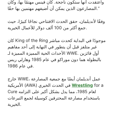
واعتقدت أنها ستكون ناجحة. كان فينس مهتمًا بها، وكان
المصارعون الذين يمكن أن أضيفهم مهتمين بها حقًا.”
وفقًا لأنديلمان، حقق الحدث الافتتاحي نجاحًا كبيرًا، حيث
جمع أكثر من 100 ألف دولار للأعمال الخيرية.
كان King of the Ring موجودًا في البداية كحدث مباشر
غير متلفز قبل أن يتطور في النهاية إلى أحد مفاهيم
الأحداث الحية المميزة المميزة لـ WWE. أول فائزين
بالبطولة هما دون موراكو في عام 1985 وهارلي ريس
في عام 1986.
خارج WWE، عمل أنديلمان أيضًا مع جمعية المصارعة
for a
Wrestling
الأمريكية (AWA) في الحدث الخيري
Cure لعام 1985، مما يدل بشكل أكبر على التزامه
باستخدام مصارعة المحترفين كوسيلة لجمع التبرعات
الخيرية.