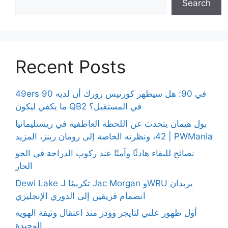
Search
Recent Posts
49ers 90 في 90: هل سيظهر كورتيس رورك أن لديه
ما يكفي ليكون QB2 في المستقبل؟
بول هيمان يتحدث عن اللحظة العاطفية في ريستليمانيا
42، ونظرته الخاصة إلى رومان رينز، المزيد | PWMania
نصائح للبقاء هادئًا وآمنًا عند ركوب الدراجة في الجو
الحار
Dewi Lake تكريمًا لـ Jac Morgan وWRU يريدان
انضمام فريقين إلى الدوري الإنجليزي
أول ظهور علني لتايجر وودز منذ اعتقال وثيقة الهوية
الوحيدة