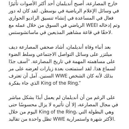
خارج المصارعة، أصبح أنديلمان أحد أكثر الأصوات تأثيرًا
في وسائل الإعلام الرياضية في بوسطن. لقد كان له دور
فعال في المساعدة في إنشاء تنسيق الراديو الحواري
الرياضي في السوق من خلال عمله مع WEEI وتم إدخاله
لاحقًا في قاعة مشاهير المذيعين في ماساتشوستس.
بعد أنباء وفاة أنديلمان، أشاد صحفي المصارعة ديف
ميلتزر على وسائل التواصل الاجتماعي وسلط الضوء
على مساهمته المهمة في تاريخ المصارعة. “آسف جدًا
لسماع هذا. لقد استمتعت بعدة زيارات لعرضه على مر
السنين. آمل أن تعترف WWE بذلك لأنه كان الشخص
الذي جاء بفكرة King of the Ring.”
على الرغم من أن أنديلمان لم يعمل أبدًا بشكل مباشر
في مجال المصارعة، إلا أن تأثيره لا يزال محسوسًا حتى
اليوم من خلال King of the Ring، وهي البطولة التي
تظل واحدة من تقاليد WWE الأكثر شهرة واستمرارية.