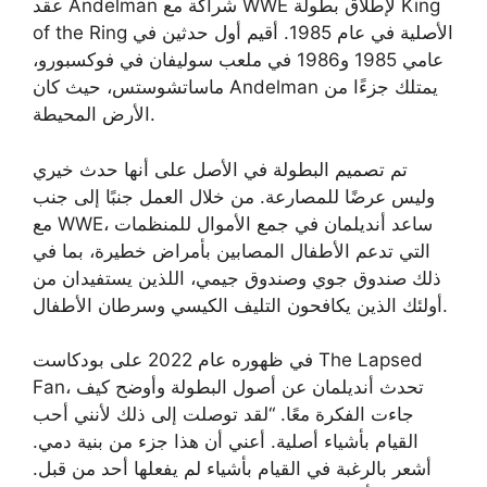
عقد Andelman شراكة مع WWE لإطلاق بطولة King
of the Ring الأصلية في عام 1985. أقيم أول حدثين في
عامي 1985 و1986 في ملعب سوليفان في فوكسبورو،
ماساتشوستس، حيث كان Andelman يمتلك جزءًا من
الأرض المحيطة.
تم تصميم البطولة في الأصل على أنها حدث خيري
وليس عرضًا للمصارعة. من خلال العمل جنبًا إلى جنب
مع WWE، ساعد أنديلمان في جمع الأموال للمنظمات
التي تدعم الأطفال المصابين بأمراض خطيرة، بما في
ذلك صندوق جوي وصندوق جيمي، اللذين يستفيدان من
أولئك الذين يكافحون التليف الكيسي وسرطان الأطفال.
في ظهوره عام 2022 على بودكاست The Lapsed
Fan، تحدث أنديلمان عن أصول البطولة وأوضح كيف
جاءت الفكرة معًا. “لقد توصلت إلى ذلك لأنني أحب
القيام بأشياء أصلية. أعني أن هذا جزء من بنية دمي.
أشعر بالرغبة في القيام بأشياء لم يفعلها أحد من قبل.