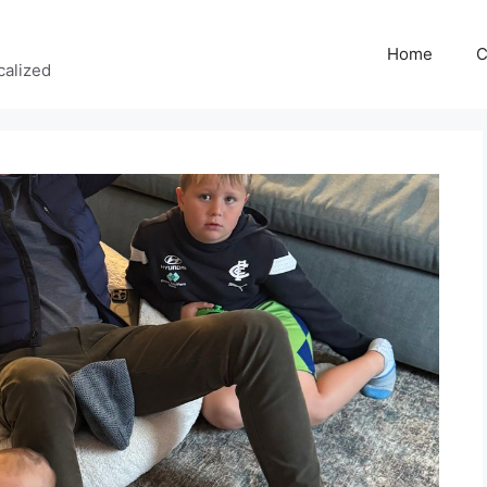
Home
C
calized