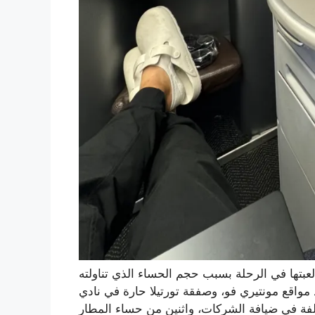
عبتها في الرحلة بسبب حجم الحساء الذي تناولته
ع مونتيري فو، وصفقة تورتيلا حارة في نادي The Hay،
فة الشركات، واثنين من حساء المطار (يقوم SFO دائمًا بالتوصيل على هذه