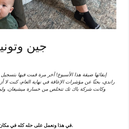
جين وتونيك، ا
إبقائها ضيقة هذا الأسبوع! آخر مرة قمت فيها بتسجيل
راندي، بحثًا عن مؤشرات الإعاقة في نهاية العام، كنت لا أ
وكانت شركة باك تك تتخلص من خسارة ميشيغان، ولم
سنتخلى عن التمييز بين “GHIN” و”Tonic” في هذا ونعمل على حله كله في مكان واحد.