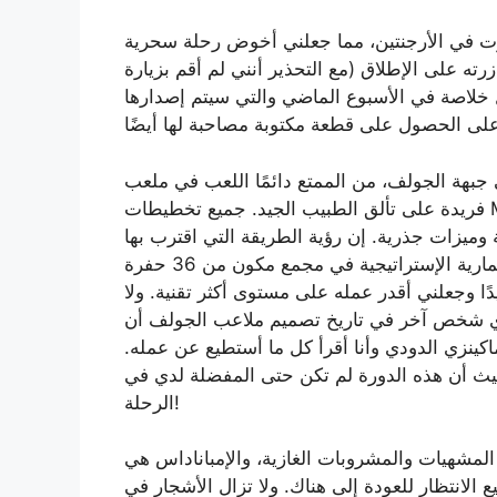
الجولف في عام 2025 حتى الآن جرت في الأرجنتين، مما جعلني أخوض رحلة سحرية
رته على الإطلاق (مع التحذير أنني لم أقم بزيارة
جيل خلاصة في الأسبوع الماضي والتي سيتم إصدارها
ة الجولف، من الممتع دائمًا اللعب في ملعب MacKenzie لأول مرة، وقد ألقى Jockey Club نظرة
فريدة على تألق الطبيب الجيد. جميع تخطيطات MacKenzie التي قمت بتشغيلها حتى هذه اللحظة كانت
ميزات جذرية. إن رؤية الطريقة التي اقترب بها
من موقع ميت ومزج الهندسة والصرف والهندسة المعمارية الإستراتيجية في مجمع مكون من 36 حفرة
ا وجعلني أقدر عمله على مستوى أكثر تقنية. ولا
 أي شخص آخر في تاريخ تصميم ملاعب الجولف أن
اكينزي الدودي وأنا أقرأ كل ما أستطيع عن عمله.
حيث أن هذه الدورة لم تكن حتى المفضلة لدي في
الرحلة!
ن المشهيات والمشروبات الغازية، والإمباناداس هي
ع الانتظار للعودة إلى هناك. ولا تزال الأشجار في