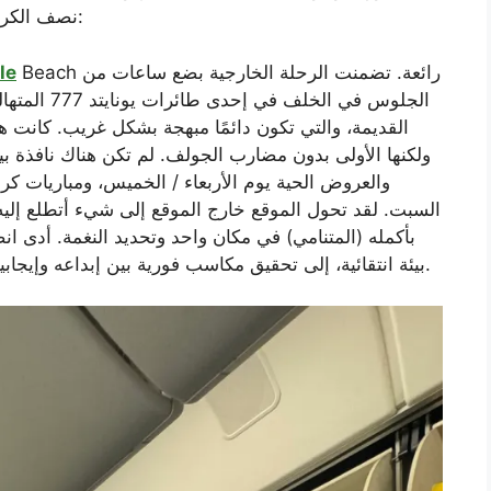
نصف الكرة الجنوبي مثيرة للاستفزاز. وهذه عينة من الرحلة:
Beach رائعة. تضمنت الرحلة الخارجية بضع ساعات من
le
الجلوس في ال
القديمة، والتي تكون دائمًا مبهجة بشكل غريب. كانت هذ
ولكنها الأولى بدون مضارب الجولف. لم تكن هناك نافذة بي
والعروض الحية يوم الأربعاء / الخميس، ومباريات كر
السبت. لقد تحول الموقع خارج الموقع إلى شيء أتطلع إليه 
بأكمله (المتنامي) في مكان واحد وتحديد النغمة. أدى ا
بيئة انتقائية، إلى تحقيق مكاسب فورية بين إبداعه وإيجابيته وعينه على التقاط المشاهد على طول الطريق.