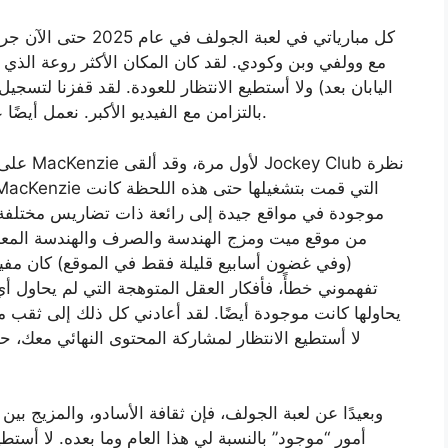
كل مبارياتي في لعبة 
مع وولفي وبن وكودي. لقد كان المكان الأكثر روعة الذي ز
اليابان بعد) ولا أستطيع الانتظار للعودة. لقد قفزنا لتس
بالتزامن مع الفيديو الأكبر. نعمل أيضًا على الحصول على قطعة مكتوبة مصاحبة لها أيضًا.
على جبه
موجودة في مواقع جيدة إلى رائعة ذات تضاريس مختلفة و
(وفي غضون أسابيع قليلة فقط في الموقع) كان مفيدً
تفهموني خطأً، فأفكار العقل المتوهجة التي لم يحاول
يحاولها كانت موجودة أيضًا. لقد أعادني كل ذلك إلى ثقب م
لا أستطيع الانتظار لمشاركة المحتوى النهائي معك، 
وبعيدًا عن لعبة الجولف، فإن ثقافة الأسادو، والمزيج بي
أمور “موجود” بالنسبة لي هذا العام وما بعده. لا أستطي