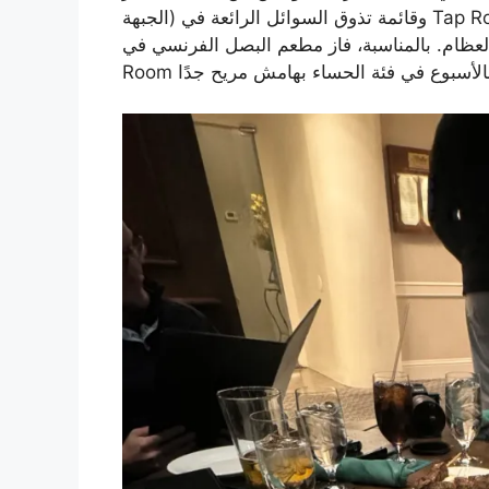
الجبهة) وقائمة تذوق السوائل الرائعة في Tap Room تضاف إلى أرضية مرتفعة جدًا، والكثير من المرق،
عظام. بالمناسبة، فاز مطعم البصل الفرنسي في Tap