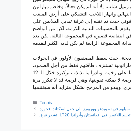
زميل شاب، إلا أنه لم يكن فعالاً. وخاض مباراتين
نهائي وانهار اللاعب التشيكي على أرض الملعب
افوني حيث تم نقله إلى غرفة تبديل الملابس على
قوم بالتحسينات البدنية اللازمة، لكن من الواضح
ي انتفاضة قصيرة في المجموعة الثالثة، لكن بعد
ذبحة، حيث سقط المصنفون الأولون في الجولات
 ماراثونية تستنزف طاقتهم فقط من أجل الصمود،
استخدم زفيريف ثروته من الخبرة للاهتمام بالأمور والحفاظ على زخمه. ونادرا ما تذبذب تركيزه خلال الـ 12
ة لا يمكنه تفويتها، وهي فرصة قد لا تتكرر مرة
Categories
Tennis
يلهم فريقه ويدعو ووريورز إلى جعل اسكتلندا فخورة
 تفرض تجنيد اللاعبين في أفغانستان وأيرلندا