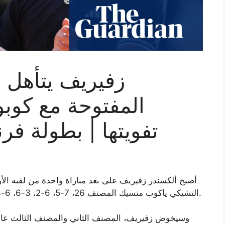
زفيريف يتأهل ل
المفتوحة مع كوبو
تفويتها | بطولة فرنسا
أصبح ألكسندر زفيريف على بعد مباراة واحدة من لقبه الأو
التشيكي ياكوب منسيك المصنف 26، 7-5، 6-2، 3-6، 6-3 ليبلغ نهائي بطولة فرنسا المفتوحة للمرة الثانية.
وسيخوض زفيريف، المصنف الثاني والمصنف الثالث عالميا،