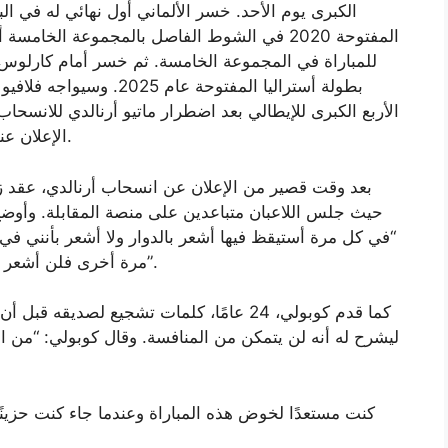
الكبرى يوم الأحد. خسر الألماني أول نهائي له في ال
المفتوحة 2020 في الشوط الفاصل بالمجموعة الخ
بطولة أستراليا المفتوحة 
الأربع الكبرى للإيطالي بعد اضطرار ماتيو أرنالدي للانسح
الإعلان عنه قبل 25 دقيقة فقط من بدء الدور نصف النهائي.
بعد وقت قصير من الإعلان عن انسحاب أرنالدي، عقد ز
حيث جلس اللاعبان متباعدين على منصة المقابلة. وأوضح 
“في كل مرة أستيقظ فيها أشعر بالدوار ولا أشعر بأنني في أف
مرة أخرى فلن أشعر أنني بحالة جيدة، لذلك كان هذا هو القرار الصحيح”.
كما قدم كوبولي، 24 عامًا، كلمات تشجيع لصد
ليشرح له أنه لن يتمكن من المنافسة. وقال كوبولي: “من ال