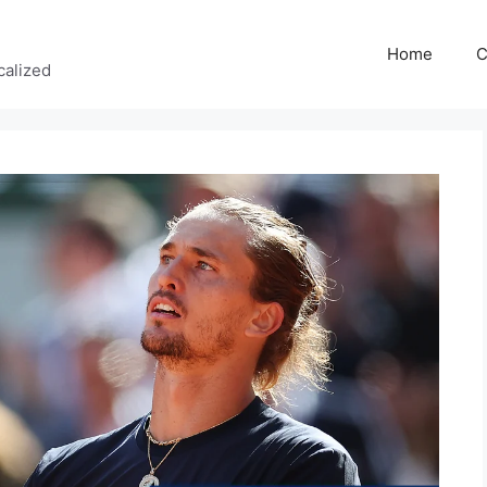
Home
C
calized