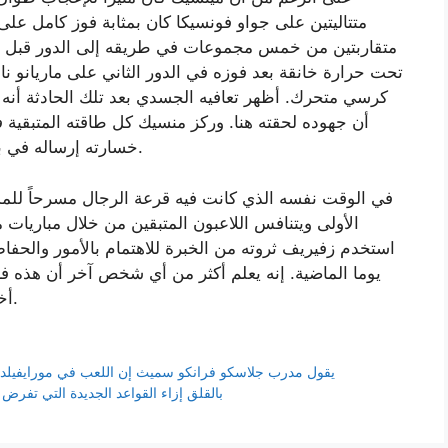
متتاليتين على جواو فونسيكا كان بمثابة فوز كامل على 
متقاربتين من خمس مجموعات في طريقه إلى الدور قبل ال
تحت حرارة خانقة بعد فوزه في الدور الثاني على ماريانو ن
كرسي متحرك. أظهر تعافيه الجسدي بعد تلك الحادثة أنه ي
أن جهوده لحقته هنا. وركز منسيك كل طاقته المتبقية ف
خسارته إرساله في بداية المجموعة الرابعة لم يكن لديه الكثير ليقدمه.
في الوقت نفسه الذي كانت فيه قرعة الرجال مسرحاً للم
الأولى ويتنافس اللاعبون المتبقين من خلال مباريات
يوما الماضية. إنه يعلم أكثر من أي شخص آخر أن هذه فرص
أخرى، ويبدو من المرجح بشكل متزايد أنه سيغتنمها.
يقول مدرب جلاسكو فرانكو سميث إن اللعب في مورايفيلد س
تشعر فرق ILT20 بالقلق إزاء القواعد الجديدة التي