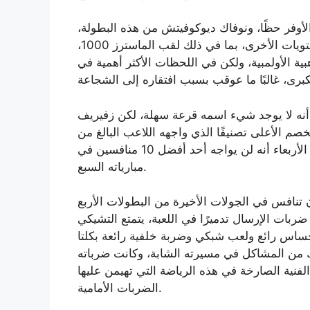
لأوفر حظًا، ونوفاك ديوكوفيتش من هذه البطولة،
تحولت كل الأنظار إلى زفيريف. لقد فاز على جميع المستويات الأخرى، بما في ذلك لقب الماسترز 1000،
هبية الأولمبية، ولكن في اللحظات الأكثر أهمية في
نه لا يوجد شيء اسمه قرعة سهلة، لكن زفيريف
 الأعلى تصنيفًا الذي واجهه اللاعب البالغ من
العمر 29 عامًا. تعني هزيمة فيليكس أوجيه-ألياسيم يوم الأربعاء أنه لن يواجه أحد أفضل 10 منافسين في
مبارياته السبع.
 تنافس في الجولات الأخيرة من البطولات الأربع
بات الإرسال تدميرًا في اللعبة، يتمتع التشيكي
إحساس رائع ولعب شبكي وضربة خلفية رائعة بكلتا
نسيك من المشاكل في مسيرته الشابة، وكانت ضرباته
فنية الصارخة في هذه الرياضة التي تهيمن عليها
الضربات الأمامية.