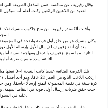
وقال زفيريف عن منافسه: «من المذهل الطريقة التي لعب
العديد من اللاعبين الرائعين وكنت أعلم أنه سيكون ا
المجم
وكان منسيك هو من خلق أول فرصة واضحة في المجموعة ال
بعد أن أنقذ زفيريف الإرسال الأول بإرساله الأول دون
الثانية، مما سمح لزفيريف بالتدخل ومهاجمة ضربة أمامي
الثالثة، سدد منسيك ضربة أمامية طويلة بشكل سيئ واستمر زفيريف في الصمود.
ارتكب اللاعب البالغ من العمر 20 ع
كرة سيئة في نقطة المجموعة ليمنح إرسالًا حاسمًا. ومن ج
حيث حقق ضربات إرسال أولى قوية في النقاط المهمة، وهاج
عليه في السنوات السابقة، وكسر المنافسين بقوته في كل نقطة.
على الرغم من أن مينسيك كان مثيرًا للإعجاب طوال ا