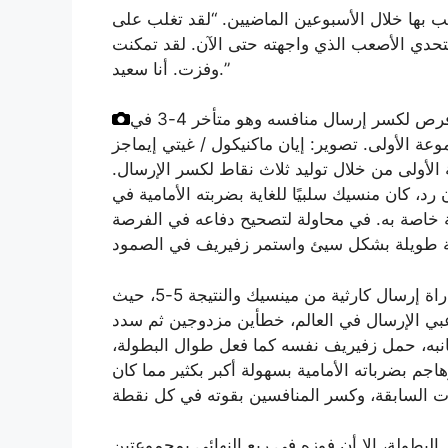
 بها خلال الأسبوعين الماضيين. “لقد تغلب على
لتحدي الأصعب الذي واجهته حتى الآن. لقد تمكنت
وفزت. أنا سعيد.”
وأفلت ألكسندر زفيريف من منح جاكوب منسيك ثلاث فرص لكسر إرسال منافسه وهو متأخر 4-3 في
وعة الأولى.
تصوير: إيان ماكنيكول / غيتي إيماجز
أولى من خلال توليد ثلاث نقاط لكسر الإرسال.
 رد، كان منسيك سلبيًا للغاية بضربته الأمامية في
ة خاصة به. في محاولة لتصحيح دفاعه في الفرصة
تلك الفرصة الضائعة عندما كانت النتيجة 4-3 تبعتها مباراة إرسال كارثية من مينسيك والنتيجة 5-5، حيث
امًا، وهو أحد أفضل لاعبي الإرسال في العالم، خطأين مزدوجين ثم سدد
انبه، حمل زفيريف نفسه كما فعل طوال البطولة،
م بضرباته الأمامية بسهولة أكبر بكثير مما كان
لبطولة، إلا أن فوزه في ربع النهائي بمجموعتين