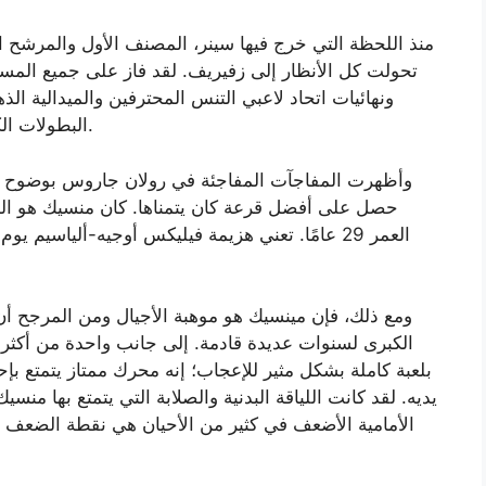
منذ اللحظة التي خرج فيها سينر، المصنف الأول والمرشح ا
ونهائيات اتحاد لاعبي التنس المحترفين والميدالية الذ
البطولات الكبرى، غالبًا ما عوقب بسبب افتقاره إلى الشجاعة.
وأظهرت المفاجآت المفاجئة في رولان جاروس بوضوح أ
حصل على أفضل قرعة كان يتمناها. كان منسيك هو الخصم
ومع ذلك، فإن مينسيك هو موهبة الأجيال ومن المرجح أن
الكبرى لسنوات عديدة قادمة. إلى جانب واحدة من أكثر ضر
بلعبة كاملة بشكل مثير للإعجاب؛ إنه محرك ممتاز يتمتع ب
يديه. لقد كانت اللياقة البدنية والصلابة التي يتمتع بها م
الأمامية الأضعف في كثير من الأحيان هي نقطة الضعف ال