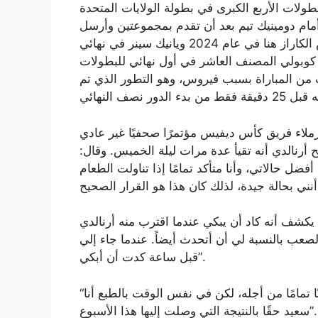
بطولات الأربع الكبرى في بطولة الولايات المتحدة
امسة أمام دومينيك تيم بعد أن تقدم بمجموعتين وأرسل
للمباراة في المجموعة الخامسة. ثم خسر أمام كارلوس الكاراز هنا في عام 2024 ويانيك سينر في نهائي
عام 2025. وسيواجه فلافيو كوبولي المصنف العاشر في أول نهائي للبطولات
اب من المباراة بسبب فيروس، وهو التطور الذي تم
ملاء فريق كأس ديفيس مؤتمرًا صحفيًا غير عادي
أرنالدي أنه تقيأ عدة مرات ليلة الخميس. وقال:
ضل حالاتي، وأنا متأكد تمامًا إذا تناولت الطعام
يقه قبل أن يكشف أنه كاد أن يبكي عندما اقترب منه أرنالدي
صعب بالنسبة لي أن أتحدث أيضاً. عندما جاء إلي
قبل ساعة كدت أن أبكي”.
“كنت مستعدًا لخوض هذه المباراة وعندما جاء كنت حزينًا تمامًا من أجله، لكن في نفس الوقت بالطبع أنا
سعيد حقًا بالنتيجة التي وصلت إليها هذا الأسبوع”.