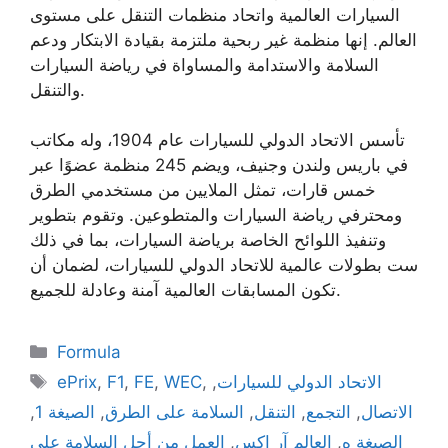
السيارات العالمية واتحاد منظمات التنقل على مستوى
العالم. إنها منظمة غير ربحية ملتزمة بقيادة الابتكار ودعم
السلامة والاستدامة والمساواة في رياضة السيارات
والتنقل.
تأسس الاتحاد الدولي للسيارات عام 1904، وله مكاتب
في باريس ولندن وجنيف، ويضم 245 منظمة عضوًا عبر
خمس قارات، تمثل الملايين من مستخدمي الطرق
ومحترفي رياضة السيارات والمتطوعين. وتقوم بتطوير
وتنفيذ اللوائح الخاصة برياضة السيارات، بما في ذلك
ست بطولات عالمية للاتحاد الدولي للسيارات، لضمان أن
تكون المسابقات العالمية آمنة وعادلة للجميع.
Categories
Formula
Tags
الاتحاد الدولي للسيارات
,
,
WEC
,
FE
,
F1
,
ePrix
الاتصال
,
التجمع
,
التنقل
,
السلامة على الطرق
,
الصيغة 1
,
الصيغة ه
,
العالم آر إكس
,
العمل من أجل السلامة على