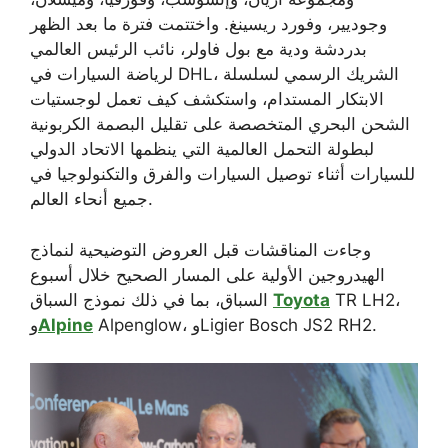
وجوديير، وفورد ريسينغ. واختتمت فترة ما بعد الظهر
بدردشة ودية مع بول فاولر، نائب الرئيس العالمي
لرياضة السيارات في DHL، الشريك الرسمي لسلسلة
الابتكار المستدام، واستكشف كيف تعمل لوجستيات
الشحن البحري المتخصصة على تقليل البصمة الكربونية
لبطولة التحمل العالمية التي ينظمها الاتحاد الدولي
للسيارات أثناء توصيل السيارات والفرق والتكنولوجيا في
جميع أنحاء العالم.
وجاءت المناقشات قبل العروض التوضيحية لنماذج
الهيدروجين الأولية على المسار الصحيح خلال أسبوع
TR LH2،
Toyota
السباق، بما في ذلك نموذج السباق
Alpenglow، وLigier Bosch JS2 RH2.
Alpine
و