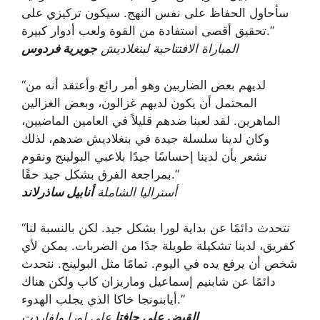
سأحاول الحفاظ على نفس النهج. سيكون تركيزي على
تحقيق أقصى استفادة من القوة ولعب أدوار كبيرة.”
المباراة الافتتاحية لبنغلاديش
جويرية فردوس
“لديهم بعض الضاربين وهو أمر رائع وأعتقد أنه من
المحتمل أن يكون لديهم غزالون، وبعض الغزالين
الماهرين. لقد لعبنا ضدهم قليلاً في العامين الماضيين،
وكان لدينا سلسلة جيدة في بنغلاديش ضدهم، لذلك
نشعر بأن لدينا إحساسًا جيدًا بلاعبي البولينج ونقوم
بمراجعة الفرق بشكل جيد حقًا.”
أستراليا الشاملة
أنابيل ساذرلاند
“نتحدث دائمًا عن بداية لورا بشكل جيد. لكن بالنسبة لنا
كفريق، لدينا تشكيلة طويلة جدًا من الضربات. يمكن لأي
شخص أن يرفع يده في اليوم. تمامًا مثل البولينج. نتحدث
دائمًا عن شابنيم إسماعيل وماريزان كاب ولكن هناك
أيابنونجا خاكا الذي يجلب الهدوء.”
القبض على جافتا
على لورا ولفاردت