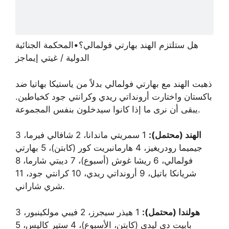
هل ستلتزم الهند بهارتي فولمالي؟
•
المحكمة الجنائية
الدولية / غيتي إيماجز
ذهبت الهند مع بهارتي فولمالي بدلاً من ياستيكا بهاتيا ضد
باكستان واختارت أرونداتي ريدي وكرانتي جود كخياطين.
يبقى أن نرى ما إذا كانوا سيدخلون بنفس المجموعة.
الهند (محتمل):
1 سمريتي ماندانا، 2 شافالي فيرما، 3
جيميما رودريغيز، 4 هارمانبريت كور (كابتن)، 5 بهارتي
فولمالي، 6 ريشا غوش (أسبوع)، 7 ديبتي شارما، 8
شريانكا باتيل، 9 أرونداتي ريدي، 10 كرانتي جود، 11
شري شاراني.
هولندا (محتمل):
1 هيذر سيجرز، 2 فيبي مولكينبور، 3
بابيت دي ليدي (كابتن، الأسبوع)، 4 ستير كاليس، 5