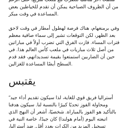
من أن الظروف الصباحية يمكن أن تقدم للخياطين بعض
المساعدة في وقت مبكر.
وفي برمنغهام، هناك فرصة لهطول أمطار في وقت لاحق
بعد الظهر، لكن التوقعات تشير إلى سماء صافية معظم
فترات المساء. فازت الفرق التي تضرب أولاً في مباراتين
من أصل ثلاث مباريات في ملعب كأس العالم هذا. في
حين أن الضاربين استمتعوا بقيمة تسديداتهم، فقد قدم
السطح أيضًا المساعدة للغزالين.
يقتبس
“أستراليا فريق قوي للغاية، لذا سيكون تقديم أداء جيد
ومحاولة الفوز تحديًا كبيرًا بالنسبة لنا. سيكون هدفنا
بالتأكيد هو الفوز بالمباراة. شخصيًا، أشعر أن النهج الذي
اتبعته اليوم (أمام هولندا) كان جيدًا، خاصة النية في
تسجيل المزيد من الكرات بعدد أقل. ضد أستراليا،