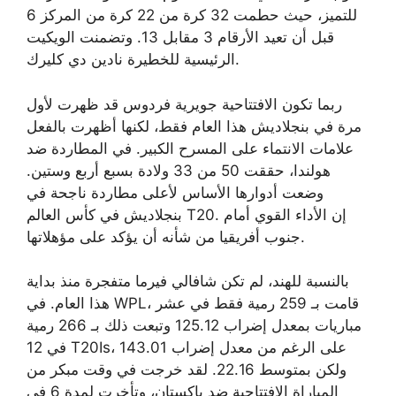
للتميز، حيث حطمت 32 كرة من 22 كرة من المركز 6
قبل أن تعيد الأرقام 3 مقابل 13. وتضمنت الويكيت
الرئيسية للخطيرة نادين دي كليرك.
ربما تكون الافتتاحية جويرية فردوس قد ظهرت لأول
مرة في بنجلاديش هذا العام فقط، لكنها أظهرت بالفعل
علامات الانتماء على المسرح الكبير. في المطاردة ضد
هولندا، حققت 50 من 33 ولادة بسبع أربع وستين.
وضعت أدوارها الأساس لأعلى مطاردة ناجحة في
بنجلاديش في كأس العالم T20. إن الأداء القوي أمام
جنوب أفريقيا من شأنه أن يؤكد على مؤهلاتها.
بالنسبة للهند، لم تكن شافالي فيرما متفجرة منذ بداية
هذا العام. في WPL، قامت بـ 259 رمية فقط في عشر
مباريات بمعدل إضراب 125.12 وتبعت ذلك بـ 266 رمية
في 12 T20Is، على الرغم من معدل إضراب 143.01
ولكن بمتوسط ​​22.16. لقد خرجت في وقت مبكر من
المباراة الافتتاحية ضد باكستان، وتأخرت لمدة 6 في