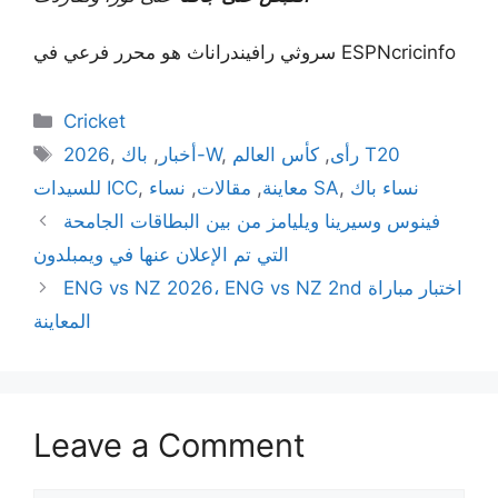
سروثي رافيندراناث هو محرر فرعي في ESPNcricinfo
Categories
Cricket
Tags
رأى
,
كأس العالم T20
,
باك-W
أخبار
,
,
2026
نساء باك
,
نساء SA
معاينة
,
مقالات
,
,
للسيدات ICC
فينوس وسيرينا ويليامز من بين البطاقات الجامحة
التي تم الإعلان عنها في ويمبلدون
ENG vs NZ 2026، ENG vs NZ 2nd اختبار مباراة
المعاينة
Leave a Comment