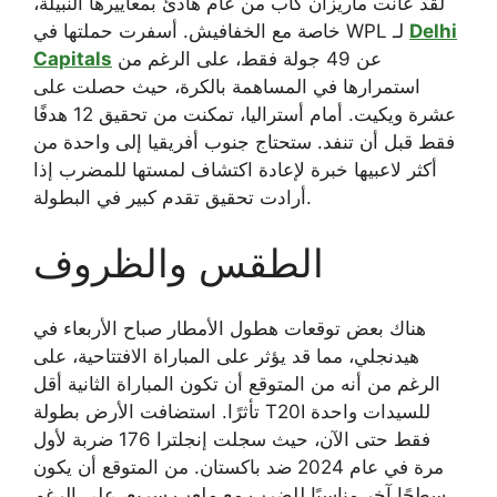
لقد عانت ماريزان كاب من عام هادئ بمعاييرها النبيلة،
Delhi
خاصة مع الخفافيش. أسفرت حملتها في WPL لـ
عن 49 جولة فقط، على الرغم من
Capitals
استمرارها في المساهمة بالكرة، حيث حصلت على
عشرة ويكيت. أمام أستراليا، تمكنت من تحقيق 12 هدفًا
فقط قبل أن تنفد. ستحتاج جنوب أفريقيا إلى واحدة من
أكثر لاعبيها خبرة لإعادة اكتشاف لمستها للمضرب إذا
أرادت تحقيق تقدم كبير في البطولة.
الطقس والظروف
هناك بعض توقعات هطول الأمطار صباح الأربعاء في
هيدنجلي، مما قد يؤثر على المباراة الافتتاحية، على
الرغم من أنه من المتوقع أن تكون المباراة الثانية أقل
تأثرًا. استضافت الأرض بطولة T20I للسيدات واحدة
فقط حتى الآن، حيث سجلت إنجلترا 176 ضربة لأول
مرة في عام 2024 ضد باكستان. من المتوقع أن يكون
سطحًا آخر مناسبًا للضرب مع ملعب سريع، على الرغم