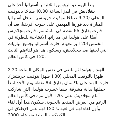
يبدأ اليوم ذو الرؤوس الثلاثية بـ
أستراليا
أخذ على
بنغلاديش
في ليدز الساعة 10.30 صباحًا بالتوقيت
المحلي (9.30 صباحًا بتوقيت جرينتش). تدخل أستراليا
المباراة بعد فوزها المهيمن على جنوب أفريقيا، بعد أن
فازت بفارق 65 نقطة في مانشستر. فازت بنجلاديش
أيضًا على هولندا في مباراتها الافتتاحية للبطولة في
برمنغهام. فازت أستراليا بجميع مباريات T20I الخمس
التي لعبتها ضد بنجلاديش، وسيكون هذا هو لقاءهم الثالث
في كأس العالم T20.
الهند
و
هولندا
ثم نلتقي في نفس المكان الساعة 2.30
ظهرًا بالتوقيت المحلي (1.30 ظهرًا بتوقيت جرينتش).
فازت الهند على باكستان بفارق 64 نقطة يوم الأحد لتبدأ
حملتها بداية مشرقة، بينما خسرت هولندا، التي شاركت
لأول مرة في كأس العالم T20، أمام بنجلاديش على
الرغم من العرض المفعم بالحيوية. سيكون هذا أول لقاء
لهم على الإطلاق في T20Is، وأول لقاء لهم في لعبة
الكريكيت الدولية منذ عام 2000.