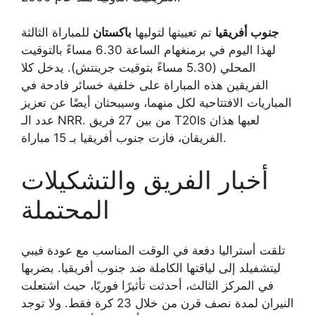
جنوب أفريقيا
تم تعيينها لتوليها
باكستان
للمباراة الثالثة
لهذا اليوم في برمنغهام الساعة 6.30 مساءً بالتوقيت
المحلي (5.30 مساءً بتوقيت جرينتش). يدخل كلا
الفريقين هذه المباراة على خلفية خسائر فادحة في
المباريات الافتتاحية لكل منهما، وسيبحثان أيضًا عن تعزيز
عدد الـ NRR. من بين 27 فريق T20Is لعبها هذان
الفريقان، فازت جنوب أفريقيا بـ 15 مباراة.
أخبار الفريق والتشكيلات
المحتملة
تلقت أستراليا دفعة في الوقت المناسب مع عودة فيبي
ليتشفيلد إلى لياقتها الكاملة ضد جنوب أفريقيا. بضربها
في المركز الثالث، أحدثت تأثيرًا فوريًا، حيث اشتعلت
النيران لمدة نصف قرن من خلال 23 كرة فقط. ولا توجد