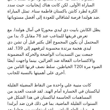
المباراة الأولى. لكن كانت هناك إيجابيات، حيث سدد
الكرة لطرد كابتن باكستان فاطمة سناء. تمثل المباراة
ضد هولندا فرصة لشافالي للعودة إلى أفضل مستوياتها.
يظل الكابتن بابيت دي ليدي محوريًا في آمال هولندا. مع
تعرض فريقها للمتاعب عند 76 مقابل 5، بدا من
المحتمل أن يكون المجموع أقل بكثير قبل أن تشن دي
ليدي هجمة مرتدة محسوبة لترفعهم إلى 139. لقد
جمعت بين التسديدات الواضحة والحركة المضمونة
والاكتساحات الفعالة ضد الغزالين، بينما واجهت أيضًا
الخياطين. سلط نصف قرنها الثامن من T20I الضوء مرة
أخرى على أهميتها بالنسبة للجانب.
كانت منيبة علي واحدة من النقاط المضيئة القليلة
لباكستان في الخسارة أمام الهند. لقد قدمت العديد من
المساهمات الحاسمة لباكستان في هذا الشكل في
السنوات القليلة الماضية، بما في ذلك قرن ضد أيرلندا
في دبلن العام الماضي. لقد استفادت من حظها بعد