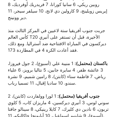
روبين ريكي، 6 سانيا كورانا، 7 فريدريك أوفرديك، 8
إيريس زويلينج، 9 كارولين دي لانج، 10 سيلفر سيجر، 11
دير وونينج.
جربت جنوب أفريقيا ستة لاعبين في المركز الثالث منذ
كأس العالم T20 الأخيرة، قبل أن تستقر على أنيري
ديركسون في المباراة الافتتاحية ضد أستراليا. ومع ذلك،
فقد أعادت الكرة 4 في المطاردة 173.
باكستان (محتمل):
1 منيبة علي (أسبوع)، 2 جول فيروزا،
3 عائشة ظفر، 4 سايرة جابين، 5 نتاليا برويز، 6 علياء
رياض، 7 فاطمة سناء (كابتن)، 8 رامين شميم، 9 نشرة
سندو، 10 ساديا إقبال، 11 تسميا رباب.
جنوب أفريقيا (محتمل):
1 لورا وولفاردت (كابتن)، 2
سوني لوس، 3 أنيري ديركسين، 4 ماريزان كاب، 5 كلوي
تريون، 6 نادين دي كليرك، 7 كايلا رينيكي، 8 سينالو جافتا
(أسبوع)، 9 شابنيم إسماعيل، 10 أيابونجا خاكاليكو، 11.