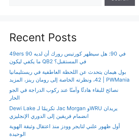
Recent Posts
49ers 90 في 90: هل سيظهر كورتيس رورك أن لديه
ما يكفي ليكون QB2 في المستقبل؟
بول هيمان يتحدث عن اللحظة العاطفية في ريستليمانيا
42، ونظرته الخاصة إلى رومان رينز، المزيد | PWMania
نصائح للبقاء هادئًا وآمنًا عند ركوب الدراجة في الجو
الحار
Dewi Lake تكريمًا لـ Jac Morgan وWRU يريدان
انضمام فريقين إلى الدوري الإنجليزي
أول ظهور علني لتايجر وودز منذ اعتقال وثيقة الهوية
الوحيدة