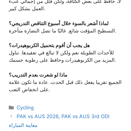
لا، حافظ على بعض الكثافة، ولكن قلل من إجمالي عبء
العمل بشكل كبير.
لماذا أشعر بالسوء خلال أسبوع التناقص التدريجي؟
التسطيح المؤقت شائع. غالبًا ما تصل النضارة متأخرة.
هل يجب أن أقوم بتحميل الكربوهيدرات؟
للأحداث الطويلة نعم ولكن لا تبالغ في تعقيدها. تناول
المزيد من الكربوهيدرات وحافظ على رطوبة جسمك.
ماذا لو شعرت بعدم التدريب؟
الجميع تقريبا يفعل ذلك قبل الحدث. عادة ما تكون علامة
على انخفاض التعب.
Categories
Cycling
PAK vs AUS 2026, PAK vs AUS 3rd ODI
معاينة المباراة