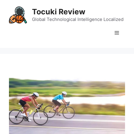
Skip
Tocuki Review
to
content
Global Technological Intelligence Localized
Menu