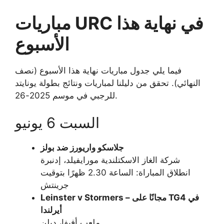
مباريات URC في نهاية هذا
الأسبوع
فيما يلي جدول مباريات نهاية هذا الأسبوع (نصف
النهائي). تحقق من دليلنا لمباريات ونتائج بطولة يونايتد
للرجبي في موسم 2025-26.
السبت 6 يونيو
جلاسكو واريورز ضد بولز
شركة الغاز الاسكتلندية مورايفيلد، إدنبرة
انطلاق المباراة: الساعة 2.30 ظهرًا بتوقيت
جرينتش
Leinster v Stormers – مجانًا على TG4 في
أيرلندا
ملعب أفيفا، دبلن