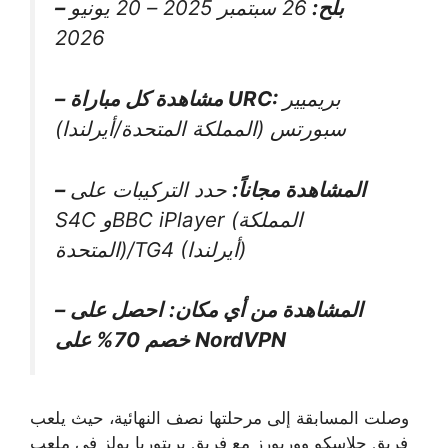
بلح:
26 سبتمبر 2025 – 20 يونيو
–
2026
بريميير
– مشاهدة كل مباراة URC:
سبورتس (المملكة المتحدة/أيرلندا)
– المشاهدة مجاناً:
حدد التركيبات على
S4C وBBC iPlayer (المملكة
المتحدة)/TG4 (أيرلندا)
– المشاهدة من أي مكان:
احصل على
خصم 70% على NordVPN
وصلت المسابقة إلى مرحلتها نصف النهائية، حيث يلعب
فريق جلاسكو ووريورز مع فريق بريتوريا بولز في ملعب