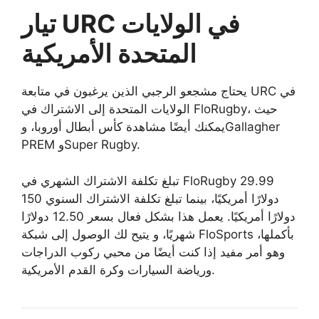
تيار URC في الولايات
المتحدة الأمريكية
يحتاج مشجعو الرجبي الذين يرغبون في متابعة URC في
الولايات المتحدة إلى الاشتراك في FloRugby، حيث
يمكنك أيضًا مشاهدة كأس أبطال أوروبا، وGallagher
PREM وSuper Rugby.
تبلغ تكلفة الاشتراك الشهري في FloRugby 29.99
دولارًا أمريكيًا، بينما تبلغ تكلفة الاشتراك السنوي 150
دولارًا أمريكيًا. يعمل هذا بشكل فعال بسعر 12.50 دولارًا
شهريًا، و
يتيح لك الوصول إلى شبكة FloSports بأكملها،
وهو أمر مفيد إذا كنت أيضًا من محبي ركوب الدراجات
ورياضة السيارات وكرة القدم الأمريكية.