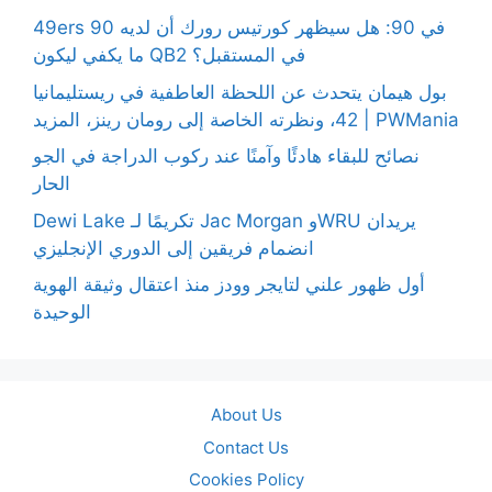
49ers 90 في 90: هل سيظهر كورتيس رورك أن لديه
ما يكفي ليكون QB2 في المستقبل؟
بول هيمان يتحدث عن اللحظة العاطفية في ريستليمانيا
42، ونظرته الخاصة إلى رومان رينز، المزيد | PWMania
نصائح للبقاء هادئًا وآمنًا عند ركوب الدراجة في الجو
الحار
Dewi Lake تكريمًا لـ Jac Morgan وWRU يريدان
انضمام فريقين إلى الدوري الإنجليزي
أول ظهور علني لتايجر وودز منذ اعتقال وثيقة الهوية
الوحيدة
About Us
Contact Us
Cookies Policy