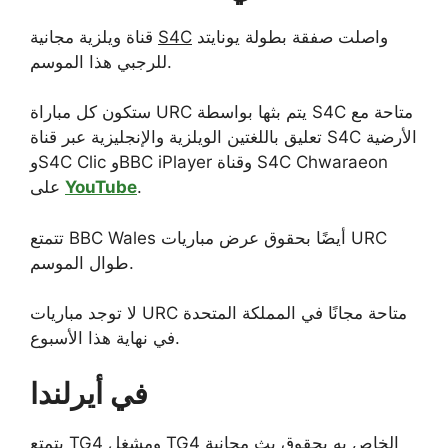
واصلت صفقة بطولة يونايتد
S4C
قناة ويلزية مجانية
للرجبي هذا الموسم.
ستكون كل مباراة URC يتم بثها بواسطة S4C متاحة مع
تعليق باللغتين الويلزية والإنجليزية عبر قناة S4C الأرضية
وS4C Clic وBBC iPlayer وقناة S4C Chwaraeon
.
YouTube
على
تتمتع BBC Wales أيضًا بحقوق عرض مباريات URC
طوال الموسم.
لا توجد مباريات URC متاحة مجانًا في المملكة المتحدة
في نهاية هذا الأسبوع.
في أيرلندا
يتمتع TG4 ومشغل TG4 الخاص به بحقوق بث مجانية