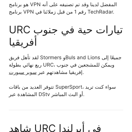
هو برنامج VPN المفضل لدينا وقد تم تصنيفه على أنه
برنامج VPN رقم 1 من قبل زملائنا في TechRadar.
URC تيارات حية في جنوب
أفريقيا
لقد تأهل فريق Stormers وBuls and Lions جميعًا إلى
ربع نهائي بطولة URC، ويمكن للمشجعين في جنوب
.
إفريقيا مشاهدتهم عبر
سوبر سبورت
تتوفر العديد من باقات SuperSport، سواء كنت تريد
المشاهدة عبر DStv أو البث المباشر.
شاهد URC في أيرلندا