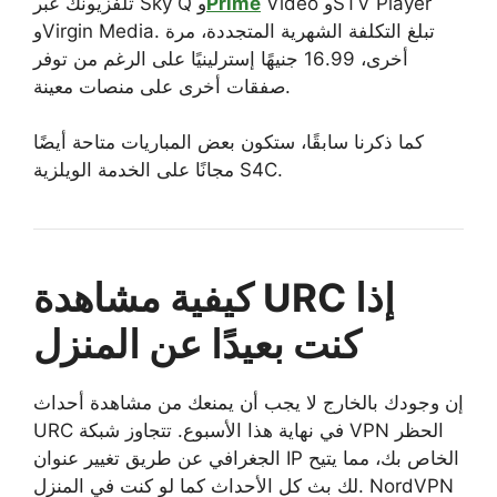
Video وSTV Player
Prime
تلفزيونك عبر Sky Q و
وVirgin Media. تبلغ التكلفة الشهرية المتجددة، مرة
أخرى، 16.99 جنيهًا إسترلينيًا على الرغم من توفر
صفقات أخرى على منصات معينة.
كما ذكرنا سابقًا، ستكون بعض المباريات متاحة أيضًا
مجانًا على الخدمة الويلزية S4C.
كيفية مشاهدة URC إذا
كنت بعيدًا عن المنزل
إن وجودك بالخارج لا يجب أن يمنعك من مشاهدة أحداث
URC في نهاية هذا الأسبوع. تتجاوز شبكة VPN الحظر
الجغرافي عن طريق تغيير عنوان IP الخاص بك، مما يتيح
لك بث كل الأحداث كما لو كنت في المنزل. NordVPN