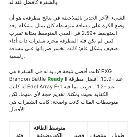
بالشفرة كأفضل فئة له.
الشيء الآخر الجدير بالملاحظة في نتائج مطرقةه هو أن
وضع الكرة على مسافة متوسطة كان يمثل مشكلة. يعد
المتوسط ​​+2.59 في المدى المتوسط ​​بمثابة تسرب
كبير. لم تكن فئة المطرقة مجرد شفرات ذات أداء
ضعيف بشكل عام؛ كانت تخسر ضرباتها على مسافة
رئيسية.
كانت أفضل نتيجة فردية له في الشفرة هي PXG
II عند -10.9. أفضل مطرقة
Ready
Brandon Battle
له كانت Edel Array F-1 عند -11.2. قريب بما فيه
الكفاية بحيث يمكنك تقديم حجة لأي منهما. لكن
متوسطات الفئات كانت واضحة: كانت الشفرات هي
الأفضل.
متوسط ​​الطاقة
طويل
منتصف
قصير
الكهروضوئية
فئة