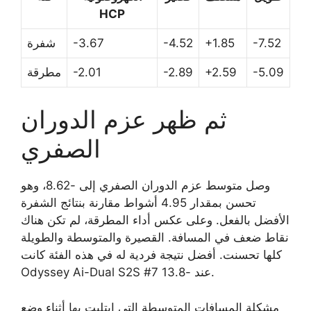
HCP
-7.52
+1.85
-4.52
-3.67
شفرة
-5.09
+2.59
-2.89
-2.01
مطرقة
ثم ظهر عزم الدوران
الصفري
وصل متوسط ​​عزم الدوران الصفري إلى -8.62، وهو
تحسن بمقدار 4.95 أشواط مقارنة بنتائج الشفرة
الأفضل بالفعل. وعلى عكس أداء المطرقة، لم تكن هناك
نقاط ضعف في المسافة. القصيرة والمتوسطة والطويلة
كلها تحسنت. أفضل نتيجة فردية له في هذه الفئة كانت
Odyssey Ai-Dual S2S #7 عند -13.8.
مشكلة المسافات المتوسطة التي ابتليت بها أثناء وضع