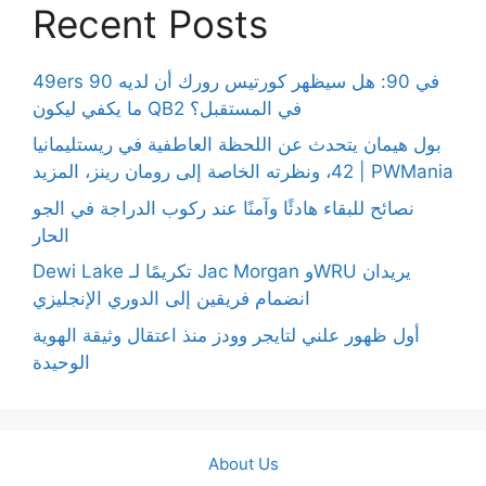
Recent Posts
49ers 90 في 90: هل سيظهر كورتيس رورك أن لديه
ما يكفي ليكون QB2 في المستقبل؟
بول هيمان يتحدث عن اللحظة العاطفية في ريستليمانيا
42، ونظرته الخاصة إلى رومان رينز، المزيد | PWMania
نصائح للبقاء هادئًا وآمنًا عند ركوب الدراجة في الجو
الحار
Dewi Lake تكريمًا لـ Jac Morgan وWRU يريدان
انضمام فريقين إلى الدوري الإنجليزي
أول ظهور علني لتايجر وودز منذ اعتقال وثيقة الهوية
الوحيدة
About Us