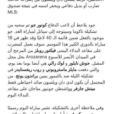
ضارب أو بديل دفاعي ويحفر اسمه في نتيجة صندوق
MLB.
جود يلاحظ أن لاعب الدفاع
كونور جو
تم سحبه من
تشكيلة تاكوما وسيتوجه إلى سياتل لمباراة الغد. جو
موجود بالفعل ضمن قائمة الـ 40 لاعبًا وقد ظهر في 18
مباراة بالدوري الكبير هذا الموسم. سوف يعمل كمضرب
على مقاعد البدلاء اليمنى
فيكتور روبلز
من المرجح أن
يحل محل Arozarena في الميدان الأيسر للأسبوع
المقبل.
جوش نايلور
و
لوك رالي
هي أيضا يوما بعد يوم،
والتي دفعت
مايلز ماستروبوني
و
روب ريفسنايدر
في
تشكيلة الليلة ضد بالتيمور يمين
براندون يونج
. من
المحتمل أن يكون لدى دان ويلسون صائد احتياطي فقط
ميتش جارفر
وواشنطن جونيور متاحان على مقاعد
البدلاء اليوم.
وفي ملاحظة أخرى بالتشكيلة، تشير مباراة اليوم رسميًا