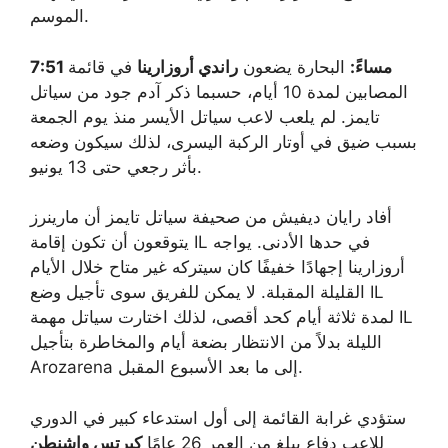
الموسم.
7:51 مساءً:
البحارة يضعون
راندي أروزارينا
في قائمة
المصابين لمدة 10 أيام، حسبما ذكر آدم جود من سياتل
تايمز. لم يلعب لاعب سياتل الأيسر منذ يوم الجمعة
بسبب ضيق في أوتار الركبة اليسرى، لذلك سيكون وضعه
بأثر رجعي حتى 13 يونيو.
أفاد رايان ديفيش من صحيفة سياتل تايمز أن مارينرز
يتوقعون أن تكون إقامة IL في حدها الأدنى. يواجه
أروزارينا إجهادًا خفيفًا كان سيتركه غير متاح خلال الأيام
القليلة المقبلة. لا يمكن للفريق سوى تأجيل وضع IL
لمدة ثلاثة أيام كحد أقصى، لذلك اختارت سياتل مهمة IL
الليلة بدلاً من الانتظار بضعة أيام والمخاطرة بتأجيل
Arozarena إلى ما بعد الأسبوع المقبل.
ستؤدي غرابة القائمة إلى أول استدعاء كبير في الدوري
للاعب دفاع يبلغ من العمر 26 عامًا
كيرتس واشنطن