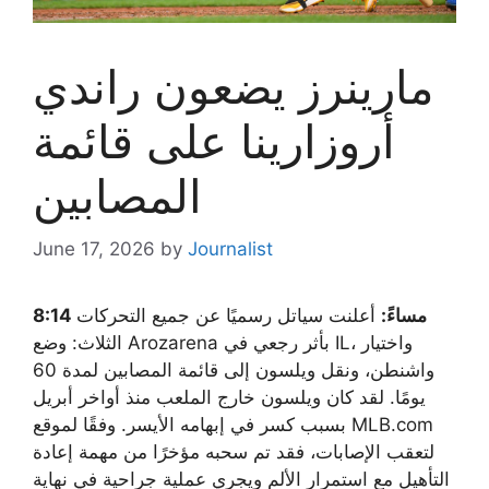
مارينرز يضعون راندي
أروزارينا على قائمة
المصابين
June 17, 2026
by
Journalist
8:14 مساءً:
أعلنت سياتل رسميًا عن جميع التحركات
الثلاث: وضع Arozarena بأثر رجعي في IL، واختيار
واشنطن، ونقل ويلسون إلى قائمة المصابين لمدة 60
يومًا. لقد كان ويلسون خارج الملعب منذ أواخر أبريل
بسبب كسر في إبهامه الأيسر. وفقًا لموقع MLB.com
لتعقب الإصابات، فقد تم سحبه مؤخرًا من مهمة إعادة
التأهيل مع استمرار الألم ويجري عملية جراحية في نهاية