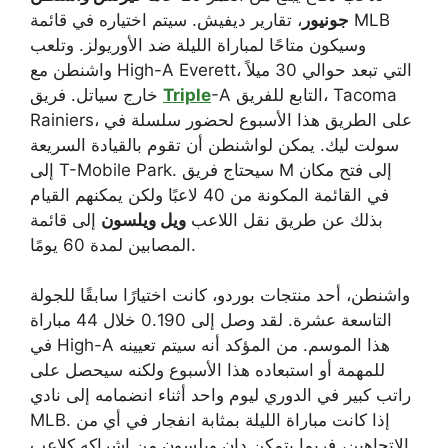
جونيور
، تقارير ديفيش. سيتم اختياره في قائمة MLB
وسيكون متاحًا لمباراة الليلة ضد الأوريولز. وتلعب
واشنطن مع High-A Everett، التي تبعد حوالي 30 ميلاً
-A التابع للفريق، Tacoma
Triple
خارج سياتل. فريق
Rainiers، على الطريق هذا الأسبوع لحضور سلسلة في
سولت ليك. يمكن لواشنطن أن تقوم بالقيادة السريعة
إلى T-Mobile Park. سيحتاج فريق M إلى فتح مكان
في القائمة المكونة من 40 لاعبًا ولكن يمكنهم القيام
بذلك عن طريق نقل اللاعب
ويل ويلسون
إلى قائمة
المصابين لمدة 60 يومًا.
واشنطن، أحد منتجات بوردو، كانت اختيارًا سابقًا للجولة
التاسعة عشرة. لقد وصل إلى 0.190 خلال 44 مباراة
في High-A هذا الموسم. من المؤكد أنه سيتم تعيينه
للمهمة أو استبعاده هذا الأسبوع ولكنه سيحصل على
راتب كبير في الدوري ليوم واحد أثناء انضمامه إلى نادي
MLB. إذا كانت مباراة الليلة بمثابة انفجار في أي من
الاتجاهين، فربما يتمكن دان ويلسون من إشراكه كلاعب