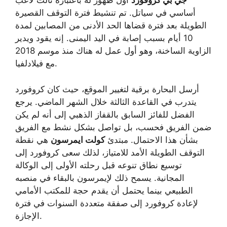
جي بي كروفورد
أول ظهور له باعتباره ثالث لاعب
أساسي في سياتل. تم تنشيط فترة التوقف القصيرة
الطويلة بعد فترة قضاها الحد الأدنى من المصابين لمدة
10 أيام بسبب إصابة في اليد اليمنى. إنه يقود ويدير
الزاوية الساخنة، وهو أول عمل له هناك منذ موسم 2018
مع فيلادلفيا.
أرسل البحارة برقية لتغيير الموقع، حيث كان كروفورد
يتدرب في القاعدة الثالثة خلال الشهر الماضي. يرجع
الفضل للفائز السابق بالقفاز الذهبي إلى أنه لم يكن
ضمن الفريق فحسب، بل تواصل بشكل نشط مع الفريق
بشأن هذا الاحتمال. مبتدئ
كولت ايمرسون
هي نقطة
التوقف الطويلة الأمد للامتياز، لذلك سعى كروفورد إلى
توسيع نطاق تنوعه قبل رحلته الأولى إلى الوكالة
المجانية. يسمح ذلك لإيمرسون بالبقاء في منصبه
الطبيعي بينما يحتمل أن يقدم حجة للمكتب الأمامي
لإعادة كروفورد إلى صفقة متعددة السنوات في فترة
الإجازة.