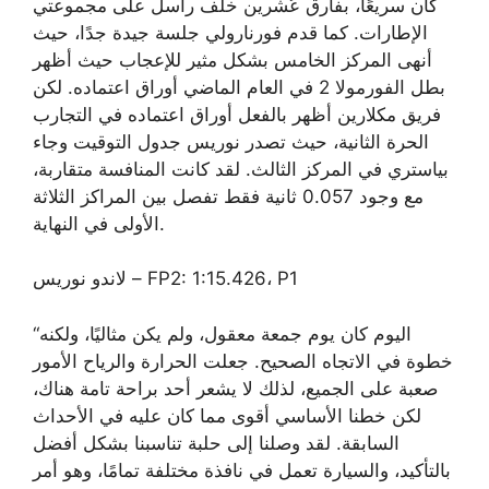
كان سريعًا، بفارق عُشرين خلف راسل على مجموعتي
الإطارات. كما قدم فورنارولي جلسة جيدة جدًا، حيث
أنهى المركز الخامس بشكل مثير للإعجاب حيث أظهر
بطل الفورمولا 2 في العام الماضي أوراق اعتماده. لكن
فريق مكلارين أظهر بالفعل أوراق اعتماده في التجارب
الحرة الثانية، حيث تصدر نوريس جدول التوقيت وجاء
بياستري في المركز الثالث. لقد كانت المنافسة متقاربة،
مع وجود 0.057 ثانية فقط تفصل بين المراكز الثلاثة
الأولى في النهاية.
لاندو نوريس – FP2: 1:15.426، P1
“اليوم كان يوم جمعة معقول، ولم يكن مثاليًا، ولكنه
خطوة في الاتجاه الصحيح. جعلت الحرارة والرياح الأمور
صعبة على الجميع، لذلك لا يشعر أحد براحة تامة هناك،
لكن خطنا الأساسي أقوى مما كان عليه في الأحداث
السابقة. لقد وصلنا إلى حلبة تناسبنا بشكل أفضل
بالتأكيد، والسيارة تعمل في نافذة مختلفة تمامًا، وهو أمر