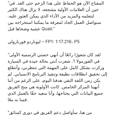
“المفتاح الآن هو الحفاظ على هذا الزخم حتى الغد. في
حين أن العلامات الأولية مشجعة، لا يزال هناك الكثير
لنتعلمه والمزيد من الأداء الذي يمكن العثور عليه.
سنواصل العمل الجاد لمعرفة ما يمكننا استخراجه بين
عشية وضحاها قبل Quali.”
ليوناردو فورنارولي – FP1: 1:17.216، P5
“لقد كان شعورًا رائعًا أن أنهي حصتي الرسمية الأولى
في الفورمولا 1. شعرت أنني بحالة جيدة في السيارة
وركزت بشكل كامل على المهمة التي تنتظرني، وأتطلع
إلى تحقيق انطلاقات نظيفة وتنفيذ البرنامج الانسيابي. لم
يكن زمن اللفة النقي هدفنا اليوم، على الرغم من أننا
أنهينا المركز الخامس. كانت الأولوية هي منح الفريق
جميع البيانات التي يحتاجها، وأنا سعيد حقًا بالعمل الذي
قمنا به معًا.
“من هنا، سأواصل دعم الفريق في دوري كسائق