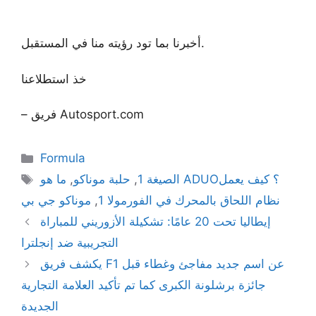
أخبرنا بما تود رؤيته منا في المستقبل.
خذ استطلاعنا
– فريق Autosport.com
Categories
Formula
Tags
الصيغة 1
,
حلبة موناكو
,
ما هو ADUO؟ كيف يعمل
نظام اللحاق بالمحرك في الفورمولا 1
,
موناكو جي بي
إيطاليا تحت 20 عامًا: تشكيلة الأزوريني للمباراة
التجريبية ضد إنجلترا
يكشف فريق F1 عن اسم جديد مفاجئ وغطاء قبل
جائزة برشلونة الكبرى كما تم تأكيد العلامة التجارية
الجديدة