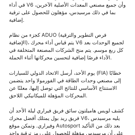
في أداء V6 وأن جميع مصنعي المعدات الأصلية الآخرين،
بما في ذلك مرسيدس، مؤهلون للحصول على ترقية
إضافية.
كجزء من نظام ADUO (فرص التطوير والترقية
الإضافية)، يتم قياس أداء محرك V6 لجميع الوحدات بعد
كل ربع موسم. يتم منح الشركات المصنعة المتخلفة في
الأداء فرصًا إضافية لتحسين محركاتها أثناء الحملة.
يوم الأحد، أرسل الاتحاد الدولي للسيارات (FIA) خطابًا
إلى مصنعي وحدات الطاقة في الفورمولا واحد يتضمن
الاستنتاج الأساسي للنتائج التي توصل إليها، معلنًا عن
المحركات المؤهلة للميكانيكي اللاحق.
كشف لويس هاميلتون سائق فريق فيراري ليلة الأحد أن
فريق ريد بول يمتلك أفضل محرك V6، يليه مرسيدس
وفيراري. وتمكن موقع Autosport بعد ذلك من التأكيد
على أن مرسيدس مؤهلة للحصول على رمز ترقية واحد