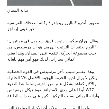
بداية السباق
تصوير: أندرو كاباليرو رينولدز / وكالة الصحافة الفرنسية
عبر غيتي إيماجز
وقال لوران ميكيس رئيس فريق ريد بول في مونتريال:
“اليوم نعتقد أن الترتيب الهرمي هو أن مرسيدس، من
حيث مجموعة الحركة، تتقدم على الميدان. وهذا يعني
ثماني سيارات، لذلك فهو أمر مهم للغاية”.
وهذا يفسر سبب تأخر مرسيدس في القوة الحصانية
الخام لـ V6 ولكن لا يزال لديها الحزمة الهجينة الأفضل
والأكثر كفاءة بشكل عام. من ناحية، يسلط هذا الضوء
أيضًا على مدى الاستهانة بقوة هيكل مرسيدس W17
وأدائه الهوائي بسبب التركيز الكبير على وحدات الطاقة.
ولهذا السبب، من المؤكد أن الأخبار المفاجئة التي