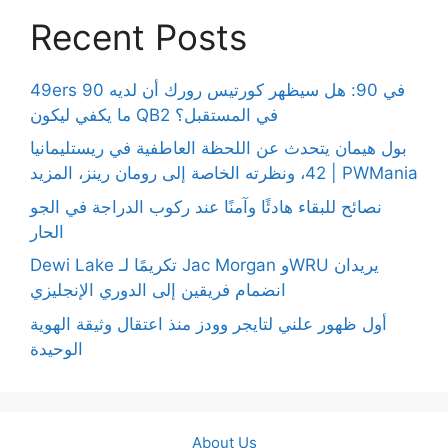
Recent Posts
49ers 90 في 90: هل سيظهر كورتيس رورك أن لديه
ما يكفي ليكون QB2 في المستقبل؟
بول هيمان يتحدث عن اللحظة العاطفية في ريستليمانيا
42، ونظرته الخاصة إلى رومان رينز، المزيد | PWMania
نصائح للبقاء هادئًا وآمنًا عند ركوب الدراجة في الجو
الحار
Dewi Lake تكريمًا لـ Jac Morgan وWRU يريدان
انضمام فريقين إلى الدوري الإنجليزي
أول ظهور علني لتايجر وودز منذ اعتقال وثيقة الهوية
الوحيدة
About Us