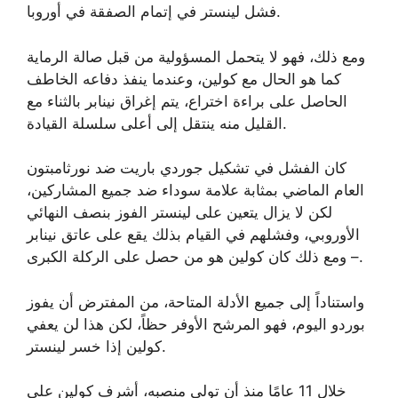
فشل لينستر في إتمام الصفقة في أوروبا.
ومع ذلك، فهو لا يتحمل المسؤولية من قبل صالة الرماية
كما هو الحال مع كولين، وعندما ينفذ دفاعه الخاطف
الحاصل على براءة اختراع، يتم إغراق نينابر بالثناء مع
القليل منه ينتقل إلى أعلى سلسلة القيادة.
كان الفشل في تشكيل جوردي باريت ضد نورثامبتون
العام الماضي بمثابة علامة سوداء ضد جميع المشاركين،
لكن لا يزال يتعين على لينستر الفوز بنصف النهائي
الأوروبي، وفشلهم في القيام بذلك يقع على عاتق نينابر
– ومع ذلك كان كولين هو من حصل على الركلة الكبرى.
واستناداً إلى جميع الأدلة المتاحة، من المفترض أن يفوز
بوردو اليوم، فهو المرشح الأوفر حظاً، لكن هذا لن يعفي
كولين إذا خسر لينستر.
خلال 11 عامًا منذ أن تولى منصبه، أشرف كولين على