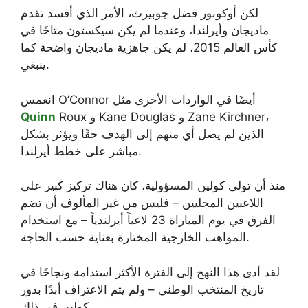
لكن أوكونور فضل جوبيرث، الأمر الذي أفسد تقدم
ماديجان وأيرلندا، وعندما لم يكن سيكستون متاحًا في
كأس العالم 2015، لم يكن جاهزية ماديجان واضحة كما
ينبغي.
انغمس O’Connor أيضًا في الواردات الأخرى مثل
Roux و Kane Douglas و Zane Kirchner،
Quinn
الذين لم يصل أي منهم إلى الهدف حقًا ويؤثر بشكل
مباشر على خطط أيرلندا.
منذ أن تولى كولين المسؤولية، كان هناك تركيز كبير على
اللاعبين المحليين – فليس من غير المألوف أن تضم
الفرق في يوم المباراة 23 لاعباً أيرلندياً – مع استخدام
المواهب الخارجية المختارة بعناية حسب الحاجة.
لقد أدى هذا النهج إلى الفترة الأكثر استدامة ونجاحًا في
تاريخ المنتخب الوطني – ولم يتم الاعتراف أبدًا بدور
كولين في ذلك.