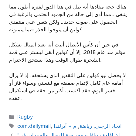
هناك حجة مفادها أنه ظل في هذا الدور لفترة أطول مما
ينبغي ـ مما أدى إلى حالة من الجمود الحتمي والرغبة في
الحصول على صوت جديد ـ ولكن يتعين على منتقدي
كولين أن يتوخوا الحذر فيما يتمنونه.
في حين أن كأس الأبطال أثبت أنه بعيد المنال بشكل
مؤلم منذ عام 2018، إلا أن كولين أبقى لينستر على قمة
الشجرة طوال الوقت وهذا يستحق الاحترام.
لا يحصل ليو كولين على التقدير الذي يستحقه، إذ لا يزال
أمامه عام كامل لإتمام صفقته مع لينستر، وسواء فاز أو
خسر اليوم، فقد اكتسب أكثر من حقه في استكمال
عقده.
Categories
Rugby
Tags
اتحاد الرجبي
,
رياضة
,
م + أيرلندا
,
com.dailymail
“إن إقامة سباقات مسرحية للرجال والسيدات في