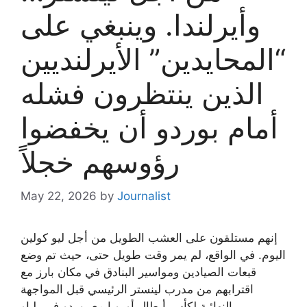
وأيرلندا. وينبغي على
“المحايدين” الأيرلنديين
الذين ينتظرون فشله
أمام بوردو أن يخفضوا
رؤوسهم خجلاً
May 22, 2026
by
Journalist
إنهم مستلقون على العشب الطويل من أجل ليو كولين
اليوم. في الواقع، لم يمر وقت طويل حتى، حيث تم وضع
قبعات الصيادين ومواسير البنادق في مكان بارز مع
اقترابهم من مدرب لينستر الرئيسي قبل المواجهة
النهائية لكأس أبطال أوروبا مع بوردو في بلباو.