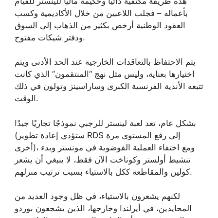
هذه طريقة مكتفية ذاتيًا وحكيمة ماليًا للينستر للقيام
بأعماله – فجلب اللاعبين من خلال الأكاديمية وكسب
العقود الوطنية أرخص بكثير من الذهاب إلى السوق
ودفتر شيكات مفتوح.
يتم الاحتفاظ بالتعاقدات الخارجية عند الحد الأدنى ويتم
اختيارها بعناية، وليس مثل نهج “المنتقمون” الذي كانت
تتبعه الأندية الفرنسية الكبرى وساراسينز وتولون في ذلك
الوقت.
بشكل عام، تعد لعبة لينستر للرجبي نموذجًا تجاريًا جيدًا
(ستؤدي إعادة تطوير RDS إلى رفع المستوى مرة
أخرى)، ومع اختفاء العملية الفوضوية في مونستر وبدء
تنشيط أولستر وكوناخت الآن فقط، لا ينبغي أن يشعر
كولين والمقاطعة ككل بالاستياء بسبب ترتيب منزلهم.
لكنهم يشعرون بالاستياء، في ظل وجود العديد من
المحايدين، في أيرلندا وخارجها، الذين يشجعون بوردو