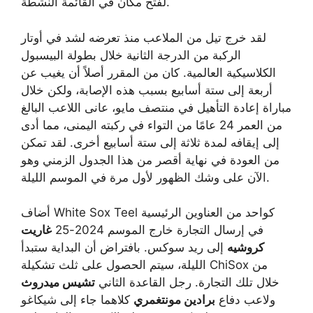
لفتح مكان في القائمة النشطة.
لقد خرج تيل من الملاعب منذ تعرضه لشد في أوتار
الركبة من الدرجة الثانية خلال بطولة البيسبول
الكلاسيكية العالمية. كان من المقرر أصلاً أن يغيب عن
أربعة إلى ستة أسابيع بسبب هذه الإصابة، ولكن خلال
مباراة إعادة التأهيل في منتصف مايو، عانى اللاعب البالغ
من العمر 24 عامًا من التواء في ركبته اليمنى، مما أدى
إلى إيقافه لمدة ثلاثة إلى ستة أسابيع أخرى. لقد تمكن
من العودة في نهاية أقصر من هذا الجدول الزمني وهو
الآن على وشك الظهور لأول مرة في الموسم الليلة.
أضاف White Sox Teel كواحد من العناوين الرئيسية
في إرسال التجارة خارج الموسم 2024-25
غاريت
كروشيه
إلى ريد سوكس. بافتراض أن البداية ستبدأ
الليلة، سيتم الحصول على ثلث تشكيلة ChiSox من
خلال تلك التجارة. رجل القاعدة الثاني
تشيس ميدروث
ولاعب دفاع
برادين مونتغمري
كلاهما جاء إلى شيكاغو