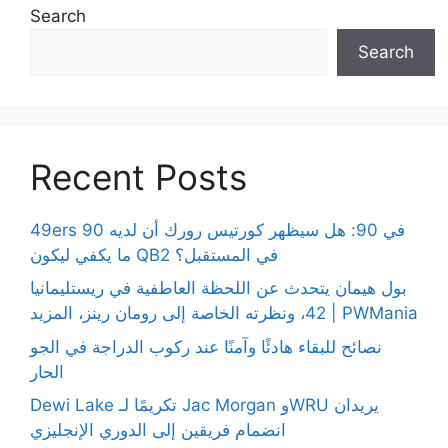
Search
Search
Recent Posts
49ers 90 في 90: هل سيظهر كورتيس رورك أن لديه
ما يكفي ليكون QB2 في المستقبل؟
بول هيمان يتحدث عن اللحظة العاطفية في ريستليمانيا
42، ونظرته الخاصة إلى رومان رينز، المزيد | PWMania
نصائح للبقاء هادئًا وآمنًا عند ركوب الدراجة في الجو
الحار
Dewi Lake تكريمًا لـ Jac Morgan وWRU يريدان
انضمام فريقين إلى الدوري الإنجليزي