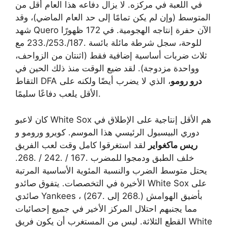
في اللعبة في مركزه. لا يزال دفاعه هذا العام أقل من
المتوسط ​​(وإن لم يكن تمامًا إلى حد العام الماضي)، وقد
شهد Quero الآن حفرة إنتاجه الهجومية. في 172 ظهورًا
للوحة، سجل شرطة مائلة بائسة .187/.253/.233 مع
ثلاث ضربات أساسية إضافية فقط (اثنتان من الزواحف،
وواحدة مزدوجة). لقد ضيع الوقت منذ ذلك الحين في
درو رومو
، الذي لا يضرب أيضًا ولكنه على
التقاط DFA
الأقل يلعب دفاعًا سليمًا.
كان لاعبو White Sox هم الأقل إنتاجية على الإطلاق في
دوري البيسبول الرئيسي هذا الموسم. كويرو ورومو و
ريس ماكغواير
لقد استغرقوا كامل وقت لعب الفريق
خلف الطبق ودمجوا للمضرب .167 / .242 / .268.
يحتل متوسط ​​الضرب والنسبة المئوية الأساسية المرتبة
الأخيرة في التخصصات. يتفوق صائدو White Sox على
صائدي Yankees بأضيق الهوامش (.268 إلى .267) ،
مما يجنبهم احتلال المركز الأخير في جميع إحصائيات
القطع الثلاثة. ليس من المستغرب أن يكون فريق White