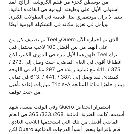
من بوسطن كجزء من فيلم الكروشيه الرائج. لقد
استولى الأول على وظيفته اليومية في القاعدة الثانية،
بينما لا يزال مونتغمري يبتل قدميه في البطولات الكبرى
ويأمل في تعزيز مكانه في التشكيلة اليومية أيضًا.
تم تصنيف كل من Teel وQuero الذي تم اختياره الآن
على أنهما من بين أفضل 100 لاعب محتمل قبل
ظهورهما لأول مرة في الدوري الكبير، لكن Teel ترك
انطباعًا أقوى في العام الماضي، حيث وصل إلى .273 /
.375 / .411 مع ثمانية زملاء في 297 مباراة في اللوحة
كمبتدئ. لقد وصل إلى .387 / .441 / .613 في ثماني
مباريات إعادة تأهيل Triple-A ويبدو جاهزًا تمامًا للمتابعة
من حيث توقف.
وفي الوقت نفسه، شهد Quero استمرار انخفاض
أسهمه. كانت الضربة المائلة .268/.333/.365 في العام
الماضي أفضل من تلك التي استخدمها اللاعب العادي،
لكن Quero قام بإقرانها ببعض أسوأ الدرجات الدفاعية