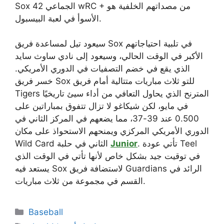
Sox الجماعي 42 wRC + من مصداتهم الخلفية هو
الأسوأ في لعبة البيسبول.
سيعود تيل لمساعدة فريق Sox في تلبية احتياجاتهم
الأكبر في الوقت الحالي، وسيعود إلى نادي ساوث سايد
الذي يقع في خضم التصفيات في الدوري الأمريكي.
خسر فريق Sox للتو ثلاث مباريات متتالية أمام فريق
Tigers المترنح الذي يحاول التعافي من أداء سيئ تاريخيًا
في مايو، لكن شيكاغو لا تزال تتفوق بمباراتين على
0.500 عند 39-37، مما يضعهم في المركز الثاني في
الدوري الأمريكي المركزي ويمنحهم الاستحواذ على مكان
. تأتي عودة Teel
Junior
Wild Card الثاني في حلبة
في توقيت جيد بشكل خاص لأنها تأتي في الوقت الذي
يستعد فيه Sox لاستضافة فريق Guardians الرائد في
القسم في مجموعة من ثلاث مباريات.
Categories
Baseball