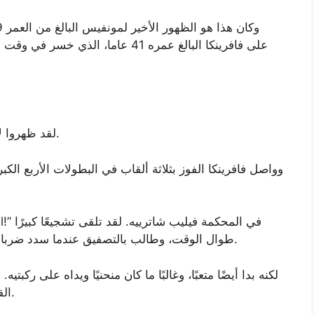
لقد ظهروا لأول مرة في بطولة فرنسا المفتوحة قبل 21 عامًا.
وواصل فافرينكا الفوز بثلاثة ألقاب في البطولات الأربع الك
طوال الوقت، وطالب بالتصفيق عندما سدد ضربات ناجحة ورفع ذراعه عندما فاز بالمجموعة الثالثة.
لكنه بدا أيضًا متعبًا، وغالبًا ما كان منحنيًا ويداه على رك
القليل من الطاقة أمام منافس أصغر منه بـ 14 عامًا.