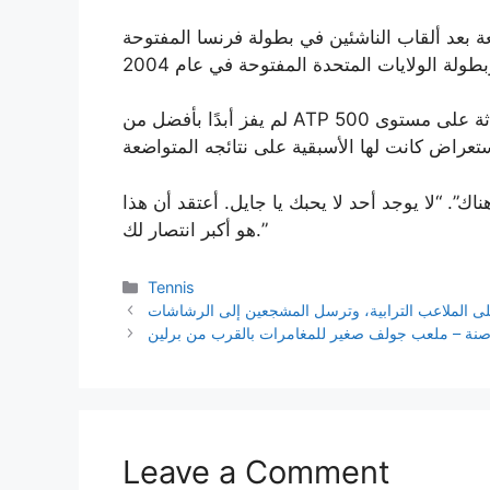
ة بعد ألقاب الناشئين في بطولة فرنسا المفتوحة
لم يفز أبدًا بأفضل من ATP 500 من بين ألقابه الـ 13، وخسر 22 نهائيًا – بما في ذلك ثلاثة على مستوى
اك”. “لا يوجد أحد لا يحبك يا جايل. أعتقد أن هذا
هو أكبر انتصار لك.”
Categories
Tennis
لى الملاعب الترابية، وترسل المشجعين إلى الرشاشات
صنة – ملعب جولف صغير للمغامرات بالقرب من برلين
Leave a Comment