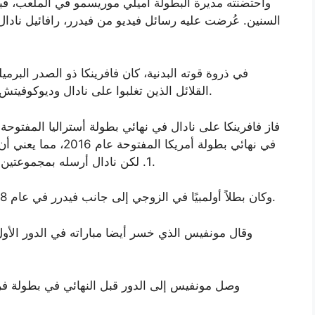
واحتضنته مديرة البطولة أميلي موريسمو في الملعب، ق
السنين. عُرضت عليه رسائل فيديو من فيدرر، رافائيل نادال
في ذروة قوته البدنية، كان فافرينكا ذو الصدر البرمي
القلائل الذين تغلبوا على نادال وديوكوفيتش وفيدرر وآندي موراي في البطولات الأربع الكبرى.
في نهائي بطولة أمريكا 
1. لكن نادال أرسله بمجموعتين متتاليتين في نهائي بطولة فرنسا المفتوحة 2017.
وكان بطلاً أولمبيًا في الزوجي إلى جانب فيدرر في عام 2008 وفازوا بكأس ديفيز لسويسرا في عام 2014.
وقال مونفيس الذي خسر أيضا مباراته في الدور الأول ل