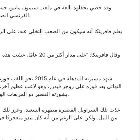
وقد حظي بحفاوة بالغة في ملعب سيمون ماتيو، حيث 
الفرنسي الصاعد انسحب من البطولة بسبب مشكلة في الفخذ.
يعلم فافرينكا أنه سيكون من الصعب التخلي عنه، على الرغ
وقال فافرينكا: “على مدار أك
شهد مسيرته المذهلة في 
النهائي بعد فوزه على روجر فيدرر، وهو لاعب عظيم آخر، في
بشورته القصير ذو المربعات الوردية الجذابة بقدر ما برز بضربته الخلفية المدمرة.
غذت تلك السراويل القصيرة مظهره السعيد، وعزز تلك الص
من الليل. ولكن على الرغم من أنه كان يبدو متعجرفًا في 