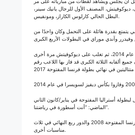
بل أن يجلس ويشاهد لقطات من مبارياته على مر
، ديوكوفيتش، المصنف الأول للرجال يانيك سينر،
البطل الحالي كارلوس الكاراز، ومونفيس.
لي يتمتع بقدرة هائلة على التحمل وكان واحدًا من
فاز فافرينكا على نادال في نهائي بطولة أستراليا المفتوحة عام 2014، ثم تغلب على ديوكوفيتش مرة أخرى
المفتوحة عام 2016، مما يعني أن جميع ألقابه الثلاثة الكبرى قد فاز بها اللاعب رقم
بطولة أستراليا المفتوحة في يناير/كانون الثاني
الماضي: “أنت أسطورة في رياضتنا”.
وصل مونفيس إلى الدور قبل النهائي في بطولة فرنسا المفتوحة 2008 والدور ربع النهائي في ثلاث
مناسبات أخرى.