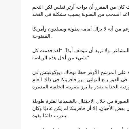
كان من المقرر أن يواجه آرثر فيلس لكن النجم
م من أنه لا يزال أمامه بطولة ويمبلدون وأمريكا
المفتوحة.
ثر من 20 عامًا، عشت هذه المشاعر، ولا تريد أن تتوقف أبدًا”. “لقد قدمت كل
شيء من أجل هذه الرياضة.”
عام 2015 نحو اللقب فوزه على المرشح الأوفر حظا نوفاك ديوكوفيتش في
 الدور ربع النهائي. برز فافرينكا في ذلك العام
ورة من خلال الاحتفال بالشمبانيا لفترة طويلة
بعض الأحيان، إلا أن فافرينكا لم يكن عاديًا وكان
يتدرب دائمًا بقوة.