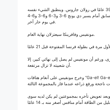
وكان هذا هو الظهور الأخير لمونفيس البالغ من العمر 39 عامًا في رولان جاروس. وينطبق الشيء نفسه
على فافرينكا البالغ عمره 41 عاما، الذي خسر في وقت سابق أمام يسبر دي يونج 6-3 و3-6 و6-3 و6-4
في يوم حار آخر.
مونفيس وفافرينكا سيعتزلان نهاية العام.
برى، ورغم أن مونفيس لم يصل إلى نهائي كبير، إلا
أن شعبيته لا تزال مرتفعة.
وخرج مونفيس على أنغام هتافات “Ga-el! Ga-el!” في المحكمة فيليب شاترييه. لقد تلقى تشجيعًا كبيرًا
بتيه. وبعد تعويض تأخره بمجموعتين لم يكن لديه سوى