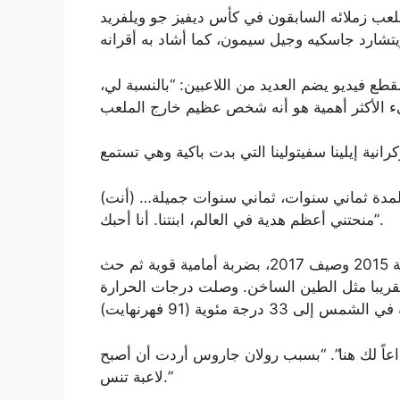
عب زملائه السابقون في كأس ديفيز جو ويلفريد
ع فيديو يضم العديد من اللاعبين: “بالنسبة لي،
عًا لمدة ثماني سنوات، ثماني سنوات جميلة… (أنت)
منحتني أعظم هدية في العالم، ابنتنا. أنا أحبك”.
وتغلب دي يونج على فافرينكا، بطل فرنسا المفتوحة 2015 وصيف 2017، بضربة أمامية قوية ثم حث
تقريبا مثل الطين الساخن. وصلت درجات الحرارة
اعاً لك هنا”. “بسبب رولان جاروس أردت أن أصبح
لاعبة تنس.”