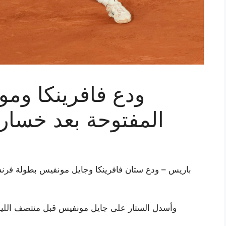
ودع فافرينكا وم
المفتوحة بعد خسارت
باريس – ودع ستان فافرينكا وجايل مونفيس بطولة فرنسا
وأسدل الستار على جايل مونفيس قبل منتصف الليل