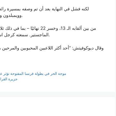
لكنه فشل في النهاية بعد أن تم وصفه بمسيرة رائع
وويمبلدون وبطولة الولايات المتحدة المفتوحة في عام 2004.
الماجستير. سمعته كرجل استعراض كانت لها الأسبقية على نتائجه المتواضعة.
وقال ديوكوفيتش: “أحد أكثر اللاعبين المحبوبين والمرحين هن
موجة الحر في بطولة فرنسا المفتوحة تؤثر ع
جزيرة القرا