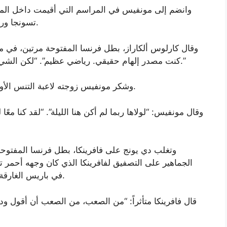
وانضم إلى مونفيس في المراسم التي أقيمت داخل المل
تسونجا وريتشارد جاسكيه وجيل سيمون، كما أشاد به أقرانه.
وقال كارلوس ألكاراز، بطل فرنسا المفتوحة مرتين، في مقط
كنت مصدر إلهام حقيقي. رياضي عظيم”. “لكن الشيء الأكثر أهمية هو أنه شخص عظيم خارج الملعب.”
وشكر مونفيس زوجته لاعبة التنس الأوكرانية إيلينا سفيتولينا التي بدت باكية وهي تستمع.
وقال مونفيس: “لولاها ربما لم أكن هنا الليلة”. “لقد كنا م
الجماهير على التصفيق لفافرينكا الذي كان وجهه أحمر 
في باريس الغارقة في الشمس إلى 33 درجة مئوية (91 فهرنهايت).
قال فافرينكا متأثراً: “من الصعب، من الصعب أن أقول ود