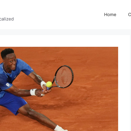
Home
C
calized