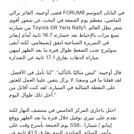
قضى أوجييه، الفائز برالي FORUM8 في اليابان الموسم
الماضي، معظم يوم الجمعة في البحث عن شعور أقوى
من سيارته Toyota GR Yaris Rally1. شعر بطل العالم
تسع مرات بالإحباط بعد خسارته 16.7 ثانية أمام إيفانز
في التمريرة الصباحية لنفق إيسيغامي، لكنه أبقى
سولبرج تحت الضغط طوال فترة ما بعد الظهر لينهي
مباراة الذهاب بفارق 17.1 ثانية عن الصدارة.
قال أوجييه: “ليس مثاليًا بالتأكيد”. “كنا نأمل في الأفضل.
لقد فعلنا ما في وسعنا. لا يزال يتعين علينا العمل للعثور
على النقطة المثالية في السيارة. لقد كنت أقاتل من
أجل ذلك طوال اليوم.”
احتل باجاري المركز الخامس في منتصف النهار لكنه
تقدم على تييري نوفيل خلال فترة ما بعد الظهر ووقع
يوم الجمعة بأسرع وقت على SS6، إينابو / شيتارا.
وأنهى السائق الفنلندي اليوم بفارق 41.5 ثانية عن