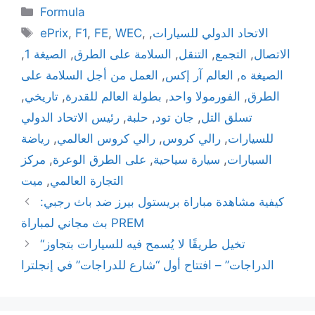
Categories
Formula
Tags
الاتحاد الدولي للسيارات
,
,
WEC
,
FE
,
F1
,
ePrix
الاتصال
,
التجمع
,
التنقل
,
السلامة على الطرق
,
الصيغة 1
,
الصيغة ه
,
العالم آر إكس
,
العمل من أجل السلامة على
الطرق
,
الفورمولا واحد
,
بطولة العالم للقدرة
,
تاريخي
,
تسلق التل
,
جان تود
,
حلبة
,
رئيس الاتحاد الدولي
للسيارات
,
رالي كروس
,
رالي كروس العالمي
,
رياضة
السيارات
,
سيارة سياحية
,
على الطرق الوعرة
,
مركز
التجارة العالمي
,
ميت
كيفية مشاهدة مباراة بريستول بيرز ضد باث رجبي:
بث مجاني لمباراة PREM
“تخيل طريقًا لا يُسمح فيه للسيارات بتجاوز
الدراجات” – افتتاح أول “شارع للدراجات” في إنجلترا