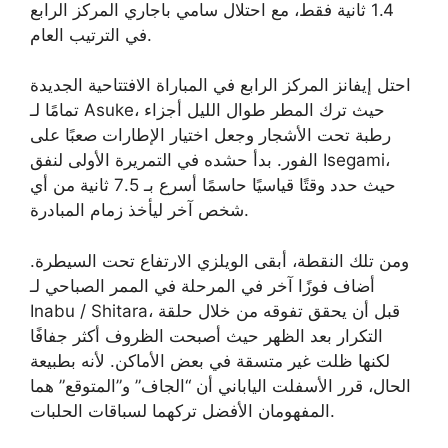
1.4 ثانية فقط، مع احتلال سامي باجاري المركز الرابع
في الترتيب العام.
احتل إيفانز المركز الرابع في المباراة الافتتاحية الجديدة
تمامًا لـ Asuke، حيث ترك المطر طوال الليل أجزاء
رطبة تحت الأشجار وجعل اختيار الإطارات صعبًا على
الفور. بدأ حشده في التمريرة الأولى لنفق Isegami،
حيث حدد وقتًا قياسيًا حاسمًا أسرع بـ 7.5 ثانية من أي
شخص آخر ليأخذ زمام المبادرة.
ومن تلك النقطة، أبقى الويلزي الارتفاع تحت السيطرة.
أضاف فوزًا آخر في المرحلة في الممر الصباحي لـ
Inabu / Shitara، قبل أن يحقق تفوقه من خلال حلقة
التكرار بعد الظهر حيث أصبحت الظروف أكثر جفافًا
لكنها ظلت غير متسقة في بعض الأماكن. لأنه بطبيعة
الحال، قرر الأسفلت الياباني أن “الجاف” و”المتوقع” هما
المفهومان الأفضل تركهما لسباقات الحلبات.