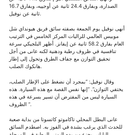
الصدارة، وبفارق 24.4 ثانية عن أوجييه، وبفارق 16.7
ثانية عن نوفيل.
أنهى نوفيل يوم الجمعة بصفته سائق فريق هيونداي شل
موبيس العالمي للراليات المركز الخامس في الترتيب
العام بفارق 58.2 ثانية عن إيفانز. أظهر البلجيكي سرعة
تنافسية في ظروف رطبة ودهنية لكنه عانى من أجل
تحقيق التوازن مع جفاف الطرق وتحول إلى إطار
هانكوك الصلب.
وقال نوفيل: “بمجرد أن نضغط على الإطار الصلب،
يختفي التوازن”. “إنها نفس القصة مع هذه السيارة. هذه
السيارة ليس من المفترض أن تسير بسرعة في هذه
الظروف “.
عانى البطل المحلي تاكاموتو كاتسوتا من بداية صعبة
للحدث الذي يرغب بشدة في الفوز به. اصطدم السائق
الياباني بجزء من يده اليمنى الرطبة في المرحلة