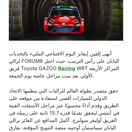
أنهى إلفين إيفانز اليوم الافتتاحي المليء بالتحديات
لرالي FORUM8 اليابان على رأس الترتيب، حيث احتل
WRT المراكز الأربعة
Racing
فريق Toyota GAZOO
الأولى بعد ست مراحل خاصة يوم الجمعة.
حقق متصدر بطولة العالم للراليات التي ينظمها الاتحاد
الدولي للسيارات أقصى استفادة من موقعه على
الطريق وقدم أداءً محسوبًا عبر مراحل الأسفلت الفنية
في آيتشي ليحقق تقدمًا قدره 15.7 ثانية على زميله في
الفريق أوليفر سولبرج. أكمل المدافع عن الفائز برالي
اليابان سيباستيان أوجييه منصة التتويج المؤقتة، بفارق