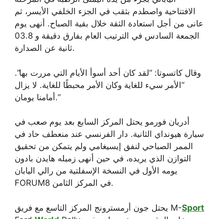
الافتتاحية واصطدم بثقب في الجزء الخلفي الأيسر، ثم
عانى من أجل استعادة الثقة خلال بقية الصباح. أنهى يوم
الجمعة السادس في الترتيب العام بفارق دقيقة و 03.8
ثانية عن الصدارة.
وقال كاتسوتا: “لقد كان أحد أسوأ الأيام التي مررت بها”.
“الأمر سيء للغاية وكان الأمر محبطًا للغاية. لا يزال
أمامنا يومان.”
أدريان فورمو يحتل المركز السابع بعد يوم صعب في
سيارة هيونداي الثانية. دار الفرنسي عند منعطف حاد في
الممر الصباحي لنفق إيسيغامي ولم يتمكن من تحقيق
التوازن الذي يريده، في حين أنهى زميله هايدن بادون
يومه الأول في النسخة الإسفلتية من رالي اليابان
FORUM8 في المركز الثامن.
Sport
يحتل جون أرمسترونج المركز التاسع مع فريق M-