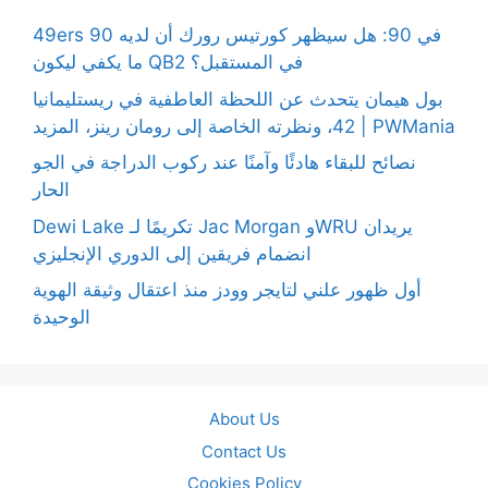
49ers 90 في 90: هل سيظهر كورتيس رورك أن لديه
ما يكفي ليكون QB2 في المستقبل؟
بول هيمان يتحدث عن اللحظة العاطفية في ريستليمانيا
42، ونظرته الخاصة إلى رومان رينز، المزيد | PWMania
نصائح للبقاء هادئًا وآمنًا عند ركوب الدراجة في الجو
الحار
Dewi Lake تكريمًا لـ Jac Morgan وWRU يريدان
انضمام فريقين إلى الدوري الإنجليزي
أول ظهور علني لتايجر وودز منذ اعتقال وثيقة الهوية
الوحيدة
About Us
Contact Us
Cookies Policy