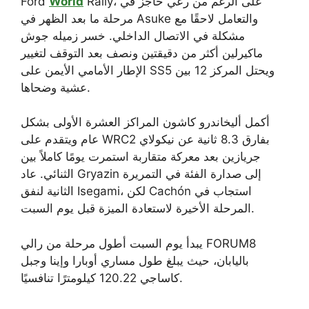
Rally، على الرغم من رعي حاجز في
World
Ford
مرحلة ما بعد الظهر في Asuke والتعامل لاحقًا مع
مشكلة في الاتصال الداخلي. خسر زميله جوش
ماكيرلين أكثر من دقيقتين ونصف بعد التوقف لتغيير
الإطار الأمامي الأيمن على SS5 ويحتل المركز 12 بين
عشية وضحاها.
أكمل أليخاندرو كاشون المراكز العشرة الأولى بشكل
عام ويتقدم على WRC2 بفارق 8.3 ثانية عن نيكولاي
جريازين بعد معركة متقاربة استمرت يومًا كاملاً بين
الثنائي. عاد Gryazin إلى صدارة الفئة في التمريرة
الثانية لنفق Isegami، لكن Cachón استجاب في
المرحلة الأخيرة لاستعادة الميزة قبل يوم السبت.
يبدأ يوم السبت أطول مرحلة من رالي FORUM8
باليابان، حيث يبلغ طول مساري أوبارا وإينا وجبل
كاساجي 120.22 كيلومترًا تنافسيًا.