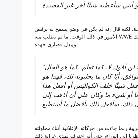
ضحة، لكنه قال إنه لم يكن في وضع يسمح له برفض
الأمور في ذلك الوقت. ما لم يطلب منه WWE أن يفعل شيئًا قد يؤدي به إلى السجن، فإنه كان سيفعل ذلك
ويبذل قصارى جهده.
“نعم، بالتأكيد يا رجل. لكن عندما يحضروه لك، لن أقول لا. كما تعلم، كما هو الحال
افق. أيًا كان ما يجلبونه لك، فهذا هو
فعل شيئًا خلف الكواليس أو أفعل هذا
ا أو شيء ما وكان علي أن أذهب إلى
بة ربما جاءت من حركاته الإعلانية أثناء محاولته