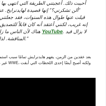
أحببت ذلك. أعجبتني الطريقة التي انتهى بها
“ألن تشكرني؟” إنها قصيدة لهايدنرايخ.
عن
قيلت عنها طوال هذه السنوات، فقد جعلتني س
إنه غريب، لكنني أعتقد أنه كان قابلاً للتصديق 
. لا يزال قيد
YouTube
هناك لأن الناس ما زالوا يتحدثون عنه. لا يزال موجودًا على
المناقشة. لذلك، بطريقة ما، يبقيك على اطلاع دائم.”
بعد عقدين من الزمن، يفهم هايدنرايش تمامًا سبب استمر
غير مريح