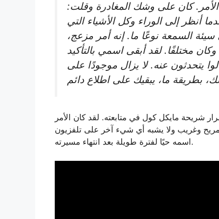
 الأمر. كان على وشك المغادرة وقلت:
دما أنظر إلى الوراء وكل الأشياء التي
يئة السمعة نوعًا ما. إنه أمر مزعج،
وكان مختلفًا. لقد أبقى اسمي بالتأكيد
ار شريحة مايكل كول في متابعته. لقد كان الأمر
 وغريب ولا يشبه أي شيء آخر على تلفزيون WWE، ولكنه أصبح أيضًا إحدى اللحظات التي أبقت
اسمه حيًا لفترة طويلة بعد انتهاء مسيرته.