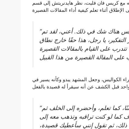
ريس فان فليت، نظر هايدنريتش إلى قسم WWE الغريب منذ أكثر من 20 عامًا واعترف أنه
“سيكون الأمر مزعجًا دائمًا، أليس كذلك؟ ليس هناك شك في ذلك. أعني، لقد تم
 التفكير، يا رجل، هذا حقًا خارج نطاق
تتدرب على القيام بالمقالات القصيرة
 الكواليس، وجعل المشهد يبدو وكأنه يسير في
“حسنًا، أعني أنهم قالوا إنني سأختطفه، حسنًا، كما تعلم، وأحضره إلى الخلف ثم
 كما لو كنت تراقبه وتذهب معه إلى
 ذلك، ثم تقول إنني سأعطيك قصيدة،