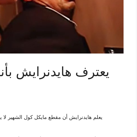
يعترف هايدنرايش بأنه
يعلم هايدنرايش أن مقطع مايكل كول الشهير لا يزا