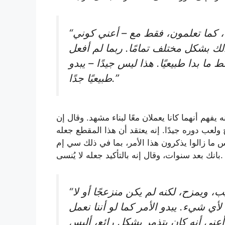
“أعتقد أن الكثير من ذلك هو دعاية إعلانية، كما تعلمون، فقط مع – أعني كوني
 بشكل مختلف تمامًا. ربما لم أفعل
ا بدا طبيعيًا. هذا ليس جيدًا – يبدو
طبيعيًا جدًا.”
يفهم أنهما كانا يعملان معًا لبناء مشهد. وقال إن
 ولعب دوره جيدًا. إنه يعتقد أن هذا المقطع جعله
 ما زالوا يذكرون هذا الأمر، بما في ذلك سي إم
بانك بعد سنوات، وقال إنه بالتأكيد جعله لا يُنسى.
“أعني، أعتقد أنه كان نوعًا ما مثل، هذا غريب، ويمزح، لكنه لم يكن منزعجًا أو لا
أي شيء. يبدو الأمر كما لو أننا نعمل
عني أنه كان يتذمر بشكل رائع، أليس