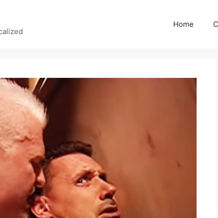
Home
C
calized