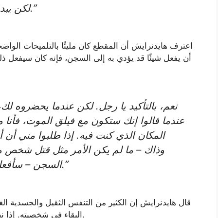
لكن يبدو أنني سأعطيه شيئًا آخر غير القصيدة.”
اعترف هايدنرايش أن المقطع كان مليئًا بالتلميحات الوا
عندما قالوا إنك ستكون مع فيلق الموت، فأنا مو
المكان الذي كنت فيه. إذا طلبوا مني أن أ
وذاك – ما لم يكن الأمر مثل قتل شخص م
السجن – سأفعل ذلك. سأفعل ذلك بأفضل ما أستطيع.”
قال هايدنرايش إن الكثير من التنفس الثقيل والجسدية الغري
البقاء في شخصيته. إذا نظرنا إلى الوراء، حتى أنه اعترف بمدى غرابة ذلك.