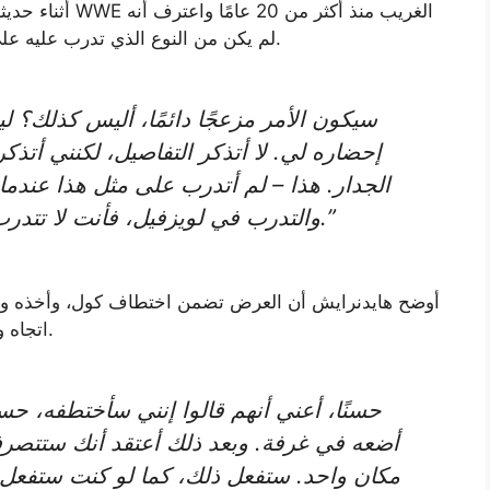
أثناء حديثه مع ك
لم يكن من النوع الذي تدرب عليه على الإطلاق أثناء تعلم كيفية أداء المقالات القصيرة.
إحضاره لي. لا أتذكر التفاصيل، لكنني أتذكر
الجدار. هذا – لم أتدرب على مثل هذا عندما 
والتدرب في لويزفيل، فأنت لا تتدرب على المقالة القصيرة من هذا القبيل.”
أوضح هايدنرايش أن العرض تضمن اختطاف كول، وأخذه وراء
اتجاه واحد قبل الكشف عن أنه سيقرأ له قصيدة بالفعل.
أضعه في غرفة. وبعد ذلك أعتقد أنك ستتصرف
مكان واحد. ستفعل ذلك، كما لو كنت ستفعل