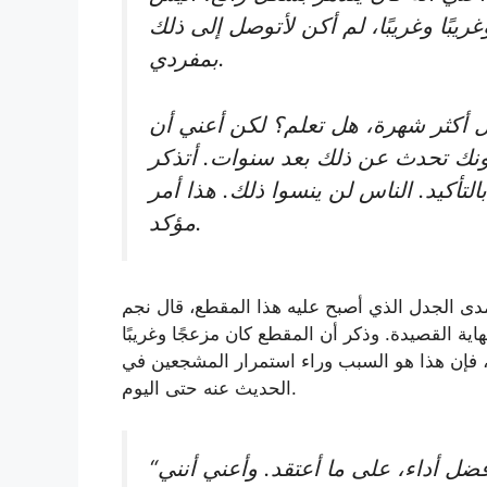
يبًا وغريبًا، لم أكن لأتوصل إلى ذلك
بمفردي.
بل أكثر شهرة، هل تعلم؟ لكن أعني أن
 بونك تحدث عن ذلك بعد سنوات. أتذكر
لتأكيد. الناس لن ينسوا ذلك. هذا أمر
مؤكد.
الذي أصبح عليه هذا المقطع، قال نجم WWE السابق إنه غير نادم على القيام
ية القصيدة. وذكر أن المقطع كان مزعجًا وغريبًا
، فإن هذا هو السبب وراء استمرار المشجعين في
الحديث عنه حتى اليوم.
“لا، لا، لا أفعل. لقد فعلت. أعتقد أنني قدمت أفضل أداء، على ما أعتقد. وأعني أنني