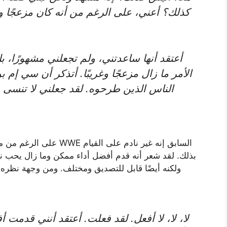
كذلك؟ أعني، على الرغم من أنه كان مزعجًا وغر
أعتقد أنها ساعدتني، ولم تجعلني مشهورًا، 
الأمر ما زال مزعجًا وغريبًا. أتذكر أن سي إم
الناس الذين طرحوه. لقد جعلني لا تنسى با
على الرغم من مدى الجدل 
بذلك. لقد شعر أنه قدم أفضل أداء ممكن وما زال يحب نها
ولكنه أيضًا قابل للتصديق ومختلف. ومن وجهة نظره