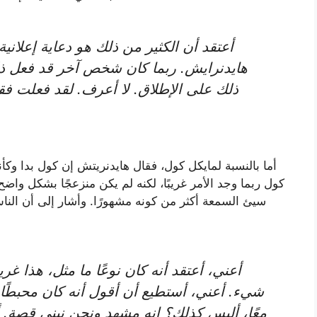
هايدنرايش. ربما كان شخص آخر قد فعل ذلك
ذلك على الإطلاق. لا أعرف. لقد فعلت فقط م
أما بالنسبة لمايكل كول، فقال هايدنريتش إن كول بدا وكأنه 
كول ربما وجد الأمر غريبًا، لكنه لم يكن منزعجًا بشكل واضح
سيئ السمعة أكثر من كونه مشهورًا. وأشار إلى أن الناس
شيء. أعني، أستطيع أن أقول أنه كان محبطًا ل
معًا، أليس كذلك؟ إنه مشهد ونحن نبني قصة. أ