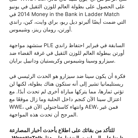
على الحصول على بطولة العالم للوزن الثقيل في يونيو
2014 في Money in the Bank in Ladder Match
التي ضمت أيضًا ألبرتو ديل ريو، براي وايت، كين، راندي
أورتن، رومان رينز، وشيموس.
ستشهد مواجهة PLE السابقة في فبراير احتفاظ راندي
أورتن ببطولة العالم للوزن الثقيل في غرفة القضاء ضد
سيزارو وسينا وشيموس وكريستيان ودانييل برايان.
فكرة أن يكون سينا ​​ضد سيزارو هو الحدث الرئيسي في
ريستليمانيا تشير إلى أنه ستكون هناك بطولة، لكنها لن
تؤتي ثمارها، مما يتركها مباراة أخرى لم تحدث أبدًا. مع
اعتزال سينا ​​الآن كنجم داخل الحلبة وما زال موقعًا مع
WWE، وانتهاء كاستاجنولي الآن في AEW، فمن غير
المرجح أن تحدث هذه المواجهة.
للتأكد من بقائك على اطلاع بأحدث أخبار المصارعة
وWrestleTalk، تابعنا على المواضيع بالضغط على هذا