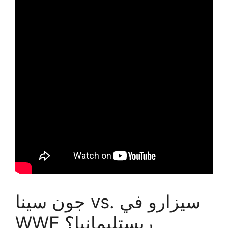
جون سينا ​​vs. سيزارو في
WWE ريستليمانيا؟