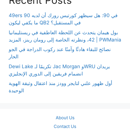
Recent Posts
49ers 90 في 90: هل سيظهر كورتيس رورك أن لديه
ما يكفي ليكون QB2 في المستقبل؟
بول هيمان يتحدث عن اللحظة العاطفية في ريستليمانيا
42، ونظرته الخاصة إلى رومان رينز، المزيد | PWMania
نصائح للبقاء هادئًا وآمنًا عند ركوب الدراجة في الجو
الحار
Dewi Lake تكريمًا لـ Jac Morgan وWRU يريدان
انضمام فريقين إلى الدوري الإنجليزي
أول ظهور علني لتايجر وودز منذ اعتقال وثيقة الهوية
الوحيدة
About Us
Contact Us