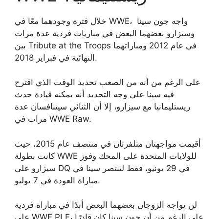
خلال فترة وجودهما معًا في WWE، واجه جون سينا ​​
وسيزارو بعضهما البعض في مباريات فردية عدة مرات
بين Tribute at the Troops في عام 2012 ومباراتهما
النهائية في فبراير 2018.
على الرغم من أنه من الصعب تحديد الوقت الذي اقترح
فيه سينا ​​على وجه التحديد أنه يمكنه قيادة حدث
ريستليمانيا مع سيزارو، إلا أن الثنائي سيتنافسان عدة
مرات في WWE Raw.
أقيمت مواجهتان متلفزتان في منتصف عام 2015، حيث
كانت بطولة WWE للولايات المتحدة على المحك وفوز
سيزارو على DQ في 29 يونيو، فقط لينتصر سينا ​​في
مباراة العودة في 7 يوليو.
لن يواجه الزوجان بعضهما البعض أبدًا في مباراة فردية
على WWE PLE، على الرغم من أن جون سينا ​​كان قادرًا