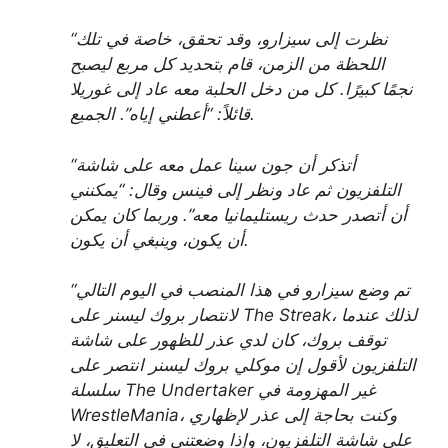
“نظرت إلى سيزارو، وقد تحقق، خاصة في تلك
اللحظة من الزمن، قام بتحديد كل مربع ليصبح
نجمًا كبيرًا. كل من دخل الحلبة معه عاد إلى غوريلا
قائلاً: “أعطني إياه”. الجميع.
“أتذكر أن جون سينا ​​عمل معه على شاشة
التلفزيون ثم عاد ونظر إلى فينس وقال: “يمكنني
أن أتصدر حدث ريستليمانيا معه”. وربما كان يمكن
أن يكون، وينبغي أن يكون.
“تم وضع سيزارو في هذا المنصب في اليوم التالي
لانتصار بروك ليسنر على The Streak، لذلك عندما
توقف بروك، كان لدي عذر للظهور على شاشة
التلفزيون لأقول إن موكلي بروك ليسنر انتصر على
سلسلة The Undertaker غير المهزومة في
WrestleMania، وكنت بحاجة إلى عذر لإظهاري
على شاشة التلفزيون، وإذا وضعتني في التعليق، لا