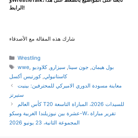
الرابط!
شارك هذه المقالة مع الأصدقاء
Categories
Wrestling
Tags
بول هيمان
,
جون سينا
,
سيزارو
,
كلاوديو
,
wwe
كاستانيولي
,
كورتيس أكسل
معاينة مسودة الدوري الاميركي للمحترفين: بينيت
ستيرتز
كأس العالم T20 للسيدات 2026، المباراة التاسعة
عشرة بين نيوزيلندا الغربية وسكو-W، تقرير مباراة
المجموعة الثانية، 23 يونيو 2026