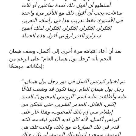
أستطيع أن أقول ذلك لمدة ساعتين أو ثلاث
ساعات، يجب أن أقول ذلك مع التأثير مرة واحدة
في الأسبوع، فقط تدريب هذا في رأسك، التعزيز،
التكرار، التكرار، التكرار، التكرار، لذلك أصبح
سيزارو العذر لرؤيتي أقول هذه الجملة.
بعد أن أعاد انتباهه مرة أخرى إلى أكسل، وصف هيمان
النجم بأنه “رجل بول هيمان العام” على الرغم من
إمكاناته، موضحًا:
“تم اختيار كيرتس أكسل في دور رجل بول هيمان،
رجل بول هيمان العام. ربما تكون قد وضعت قناعًا
عليه وأطلقت عليه اسم “الروسي المجنون”، السيد
إكس، القاتل، المدمر الشرير، حتى نتمكن من
إطعام سي إم بانك المحبوب، وهذا عار على
كيرتس أكسل، لأنه كان لديه الكثير ليقدمه، لكنه
قدم في تلك المباريات مع بانك، وكانت تلك هي
المهمة، وبمجرد انتهاء تلك المهمة، لم تكن هناك