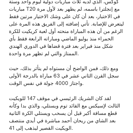
كوكس، الذي لديه ثلاث مباريات دولية ليوم واحد وستة
مباريات T20 مع إنجلترا باسمه، لم يظهر بعد لأول مرة
في الاختبار، بعد أن كان على وشك الاختيار مرتين فقط
ليتعرض للإصابة. تأتي إضافته إلى الفريق هذه المرة على
الرغم من أن هذه المباراة منحته أول لعبة كريكيت للكرة
الحمراء منذ يوليو الماضي ومباراته الرابعة فقط بأي
شكل منذ فبراير بعد فترة قضاها في الدوري الهندي
الممتاز والتي لم تظهر مرة واحدة.
ومع ذلك، فمن الواضح أن مستواه لم يتأثر بذلك، حيث
سجل القرن الثاني عشر في 63 مباراة بالدرجة الأولى
واجتاز 4000 جولة في نفس الوقت.
لقد كان الشريك الرئيسي في موقف 147 للويكيت
الثالث لإسيكس مع القائد توم ويستلي، والذي بدا وكأنه
قطع مسافة أكبر قبل أن يسحب ويستلي الكرة الثانية
بعد الشاي من ريحان أحمد مباشرة في أيدي منتصف
الويكيت القصير ليذهب إلى 41.