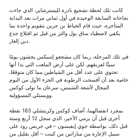
كانت تلك لحظة تشجيع نادرة لليسترشاير، الذي جاءت
نجاحاته السابقة الوحيدة في أول ثماني مرات بعد البداية
المتأخرة، حيث قام الخياط بن جرين بتقويم واحدة بما
يكفي لاصطياد ساق بول والتر من قبل ثم اقتلاع جذع
دين إلغار.
في تلك المرحلة، ربما كان مشجعو إسيكس يخشون يومًا
سيئًا لفريقهم، لكن على أرض الملعب التي بدا أنها
تحتوي على عدد أقل من الشياطين مما كان متوقعًا،
خاصة بعد أن أفسحت الرطوبة في الجزء الأول من اليوم
المجال لأشعة الشمس، سرعان ما تولى كوكس
وويستلي المسؤولية.
بمجرد انفصالهما، أضاف كوكس وكريتشلي 183 نقطة
أخرى قبل أن يرمي الأخير، الذي سجل 12 أربع وستة
قبل ذلك، بواسطة جوي إيفيسون – في جريس رود على
سبيل الإعارة من مباراتين من كينت – أقل بقليل من