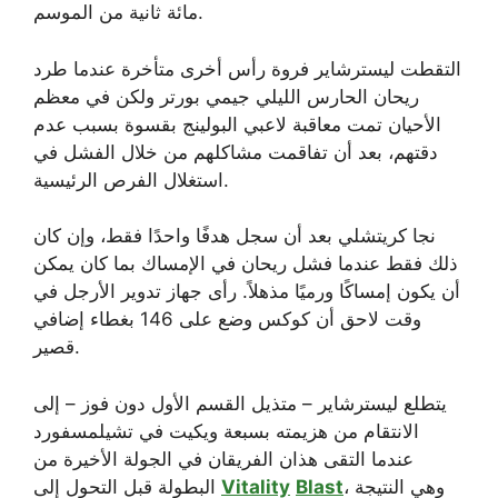
مائة ثانية من الموسم.
التقطت ليسترشاير فروة رأس أخرى متأخرة عندما طرد
ريحان الحارس الليلي جيمي بورتر ولكن في معظم
الأحيان تمت معاقبة لاعبي البولينج بقسوة بسبب عدم
دقتهم، بعد أن تفاقمت مشاكلهم من خلال الفشل في
استغلال الفرص الرئيسية.
نجا كريتشلي بعد أن سجل هدفًا واحدًا فقط، وإن كان
ذلك فقط عندما فشل ريحان في الإمساك بما كان يمكن
أن يكون إمساكًا ورميًا مذهلاً. رأى جهاز تدوير الأرجل في
وقت لاحق أن كوكس وضع على 146 بغطاء إضافي
قصير.
يتطلع ليسترشاير – متذيل القسم الأول دون فوز – إلى
الانتقام من هزيمته بسبعة ويكيت في تشيلمسفورد
عندما التقى هذان الفريقان في الجولة الأخيرة من
، وهي النتيجة
Blast
Vitality
البطولة قبل التحول إلى