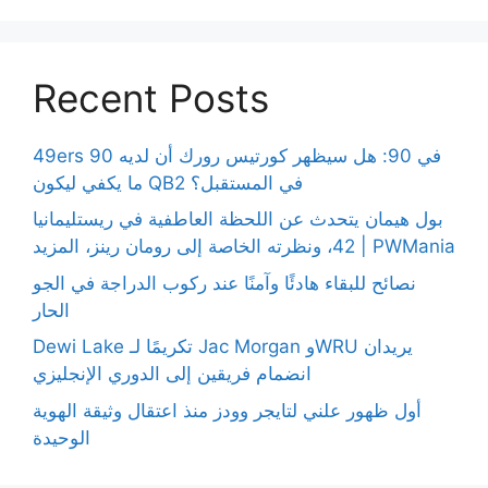
Recent Posts
49ers 90 في 90: هل سيظهر كورتيس رورك أن لديه
ما يكفي ليكون QB2 في المستقبل؟
بول هيمان يتحدث عن اللحظة العاطفية في ريستليمانيا
42، ونظرته الخاصة إلى رومان رينز، المزيد | PWMania
نصائح للبقاء هادئًا وآمنًا عند ركوب الدراجة في الجو
الحار
Dewi Lake تكريمًا لـ Jac Morgan وWRU يريدان
انضمام فريقين إلى الدوري الإنجليزي
أول ظهور علني لتايجر وودز منذ اعتقال وثيقة الهوية
الوحيدة