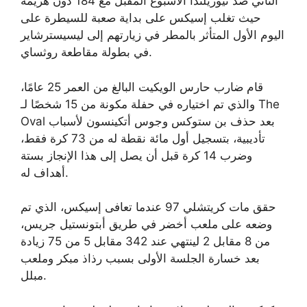
الثاني ضد نيوزيلندا الأسبوع المقبل مع 184 دون هزيمة
حيث تغلب إسيكس على بداية صعبة للسيطرة على
اليوم الأول المتأثر بالمطر في زيارتهم إلى ليسيسترشاير
في بطولة مقاطعة روثساي.
قام ضارب حارس الويكيت البالغ من العمر 25 عامًا،
والذي تم اختياره في حفلة مكونة من 15 شخصًا لـ The
Oval بعد حذف بن ستوكس وجوس أتكينسون لأسباب
تأديبية، بتسجيل أول مائة نقطة له من 73 كرة فقط،
وضرب 14 كرة قبل أن يصل إلى هذا الإنجاز بستة
أهداف له.
حقق مات كريتشلي 97 عندما تعافى إسيكس، الذي تم
وضعه على ملعب أخضر في طريق أبتونستيل جريس،
من 8 مقابل 2 لينتهي عند 342 مقابل 5 من 75 زيادة
بعد خسارة الجلسة الأولى بسبب رذاذ مبكر وملعب
مبلل.