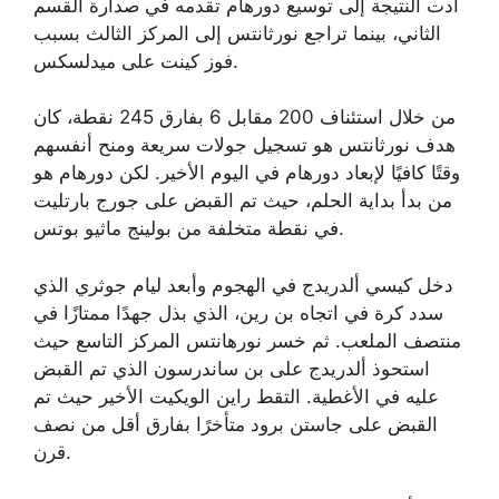
أدت النتيجة إلى توسيع دورهام تقدمه في صدارة القسم
الثاني، بينما تراجع نورثانتس إلى المركز الثالث بسبب
فوز كينت على ميدلسكس.
من خلال استئناف 200 مقابل 6 بفارق 245 نقطة، كان
هدف نورثانتس هو تسجيل جولات سريعة ومنح أنفسهم
وقتًا كافيًا لإبعاد دورهام في اليوم الأخير. لكن دورهام هو
من بدأ بداية الحلم، حيث تم القبض على جورج بارتليت
في نقطة متخلفة من بولينج ماثيو بوتس.
دخل كيسي ألدريدج في الهجوم وأبعد ليام جوثري الذي
سدد كرة في اتجاه بن رين، الذي بذل جهدًا ممتازًا في
منتصف الملعب. ثم خسر نورهانتس المركز التاسع حيث
استحوذ ألدريدج على بن ساندرسون الذي تم القبض
عليه في الأغطية. التقط راين الويكيت الأخير حيث تم
القبض على جاستن برود متأخرًا بفارق أقل من نصف
قرن.