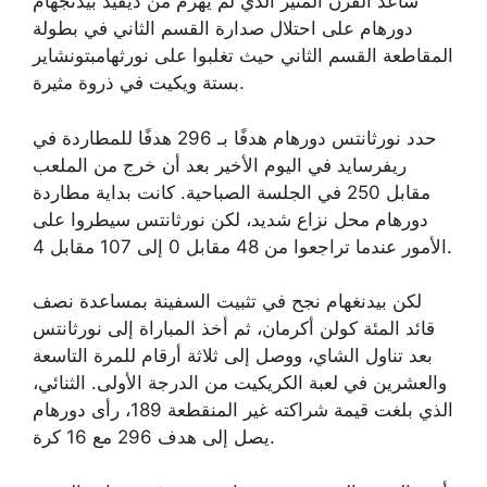
ساعد القرن المثير الذي لم يهزم من ديفيد بيدنجهام
دورهام على احتلال صدارة القسم الثاني في بطولة
المقاطعة القسم الثاني حيث تغلبوا على نورثهامبتونشاير
بستة ويكيت في ذروة مثيرة.
حدد نورثانتس دورهام هدفًا بـ 296 هدفًا للمطاردة في
ريفرسايد في اليوم الأخير بعد أن خرج من الملعب
مقابل 250 في الجلسة الصباحية. كانت بداية مطاردة
دورهام محل نزاع شديد، لكن نورثانتس سيطروا على
الأمور عندما تراجعوا من 48 مقابل 0 إلى 107 مقابل 4.
لكن بيدنغهام نجح في تثبيت السفينة بمساعدة نصف
قائد المئة كولن أكرمان، ثم أخذ المباراة إلى نورثانتس
بعد تناول الشاي، ووصل إلى ثلاثة أرقام للمرة التاسعة
والعشرين في لعبة الكريكيت من الدرجة الأولى. الثنائي،
الذي بلغت قيمة شراكته غير المنقطعة 189، رأى دورهام
يصل إلى هدف 296 مع 16 كرة.