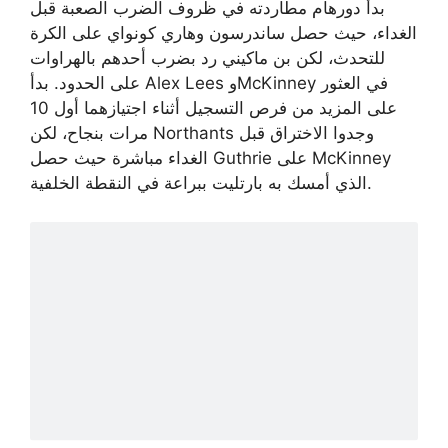
بدأ دورهام مطاردته في ظروف الضرب الصعبة قبل
الغداء، حيث حصل ساندرسون وهاري كونواي على الكرة
للتحدث، لكن بن ماكيني رد بضرب أحدهم بالهراوات
على الحدود. بدأ Alex Lees وMcKinney في العثور
على المزيد من فرص التسجيل أثناء اجتيازهما أول 10
مرات بنجاح، لكن Northants وجدوا الاختراق قبل
الغداء مباشرة حيث حصل Guthrie على McKinney
الذي أمسك به بارتليت ببراعة في النقطة الخلفية.