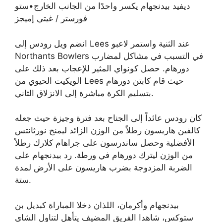
ديفيد بيدنجهام يكسر واحدًا من الجانب الخارج
•
ستو
فورستر / غيتي إميجز
انضم ويل رودس إلى Lees عند الثنية واستمر لاعبو
Northants Bowlers في التسبب في مشاكل لمضارب
دورهام. حصل كونواي المثير للإعجاب بعد ذلك على
الويكيت الحيوي من Lees حيث قام كابتن دورهام
بتسليم الكرة مباشرة إلى الانزلاق الثاني.
كان رودس عائداً إلى الجناح بعد فترة وجيزة حيث جعله
كالفين هاريسون رطلاً من الوزن الزائد ليمنح نورثانتس
الأفضلية وحصل ساندرسون على جراهام كلارك رطلاً
من الوزن ليترك دورهام في ورطة. رد بيدنجهام على
الضربة المزدوجة بضرب هاريسون على الأرض لمدة
ستة.
بيدنجهام وأكرمان، اللذان دخلا المباراة كبديل بن
ستوكس، شاهدا الفريق المضيف يتأهل لتناول الشاي