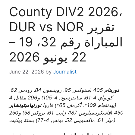
County DIV2 2026،
DUR vs NOR تقرير
المباراة رقم 32، 19 –
22 يونيو 2026
June 22, 2026
by
Journalist
دورهام
405 (ستوكس 95، روبنسون 84، رودس 62،
كونواي 4-61، ساندرسون 4-105) و296 مقابل 4
(بيدنغهام 109*، أكرمان 65*) فازوا
نورثهامبتونشاير
450 (فاسكونسيلوس 187، زايب 61، بروكتر 58) و250
(ميلر 61، ماكسويني 52، بوتس 4-77) بستة ويكيت