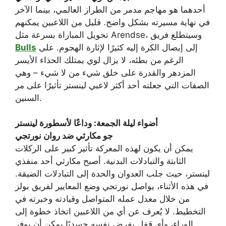
أحدهما هو مهاجم مدمر من الطراز العالمي، بينما الآخر
في نهاية مسيرته بشكل واضح. قليل من اللاعبين يمكنهم
تحويل المباراة بسرعة مثل Arendse، وسيتطلع فريق
إلى إيصال الكرة إليه كثيرًا لإثارة الهجوم. على
Bulls
الرغم من بطئه، لا يزال لوي يمتلك الحذاء الأيسر
المزدهر والقدرة على خلق شيء من لا شيء – وهي
الصفات التي جعلته أحد أكثر لاعبي لينستر تأثيرًا على مر
السنين.
أضواء ليلة الجمعة: وداعًا لأسطورة لينستر
جو مكارثي ضد روان نورتجي
يمكن أن يكون لهذه المعركة تأثير كبير على الركلات
الثابتة والتبادلات البدنية. أصبح مكارثي أحد منفذي
لينستر، حيث جلب العدوان والحدة إلى التبادلات الضيقة.
في هذه الأثناء، يواصل نورتجي وضع المعايير لفريق بولز
من خلال معدل عمله المتواصل وقيادته وخبرته في
التخطيط. لا يُعرف عن أي من اللاعبين اتخاذ خطوة إلى
الوراء، وأي قفل يفرض نفسه جسديًا يمكن أن يوفر