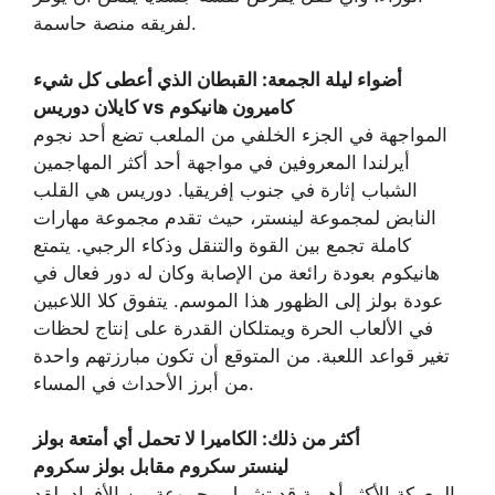
لفريقه منصة حاسمة.
أضواء ليلة الجمعة: القبطان الذي أعطى كل شيء
كايلان دوريس vs كاميرون هانيكوم
المواجهة في الجزء الخلفي من الملعب تضع أحد نجوم
أيرلندا المعروفين في مواجهة أحد أكثر المهاجمين
الشباب إثارة في جنوب إفريقيا. دوريس هي القلب
النابض لمجموعة لينستر، حيث تقدم مجموعة مهارات
كاملة تجمع بين القوة والتنقل وذكاء الرجبي. يتمتع
هانيكوم بعودة رائعة من الإصابة وكان له دور فعال في
عودة بولز إلى الظهور هذا الموسم. يتفوق كلا اللاعبين
في الألعاب الحرة ويمتلكان القدرة على إنتاج لحظات
تغير قواعد اللعبة. من المتوقع أن تكون مبارزتهم واحدة
من أبرز الأحداث في المساء.
أكثر من ذلك: الكاميرا لا تحمل أي أمتعة بولز
لينستر سكروم مقابل بولز سكروم
المعركة الأكثر أهمية قد تشمل مجموعة من الأفراد. لقد