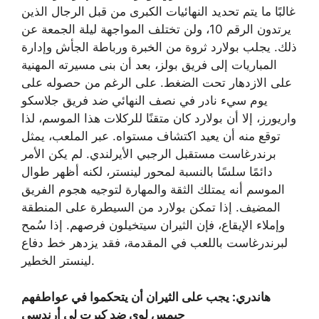
غالبًا ما يتم تحديد النهائيات الكبرى من قبل الرجال الذين
يرتدون الرقم 10، ولن تختلف المواجهة ليلة الجمعة عن
ذلك. يجلب بولارد ثروة من الخبرة ورباطة الجأش وإدارة
المباريات إلى فريق بولز، بعد أن بنى مسيرته المهنية
على الازدهار تحت الضغط. على الرغم من حصوله على
يوم سيء نادر في نصف النهائي ضد فريق جلاسكو
واريورز، إلا أن بولارد كان متقنًا للركلات هذا الموسم، لذا
توقع منه أن يعيد اكتشاف مستواه. عبر الملعب، يمثل
برندرغاست مستقبل الرجبي الأيرلندي. لم يكن الأمر
دائمًا سلسًا بالنسبة لمحور لينستر، لكنه أظهر طوال
الموسم أنه يمتلك الثقة والمهارة لتوجيه هجوم الفريق
المضيف. إذا تمكن بولارد من السيطرة على المنطقة
وإملاء الإيقاع، فإن الثيران سيتخيلون فرصهم. إذا سُمح
لبرندرغاست باللعب في المقدمة، فقد يزدهر خط دفاع
لينستر الخطير.
هاندري: يجب على الثيران أن يتحكموا في عواطفهم
جيمس لوي ضد كيرت لي أرندسي