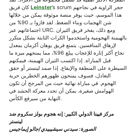
’s scrum حجر الزاوية في نجاحهم
Leinster
كان فريق
هذا الموسم، حيث يوفر منصة موثوقة يمكن من خلالها
شن الهجمات وبناء الضغط. لقد فازوا بـ 90% من
اجتماعاتهم عبر URC. ومع ذلك، يفخر فريق الثيران
بالهيمنة الهجومية واستخدموا الكرات الثابتة بشكل متكرر
لإرهاق المنافسين. يتمتع فريق يوهان أكرمان بمعدل
نجاح أكثر إثارة للإعجاب يبلغ 96%، مما يمنحهم ميزة ما
قبل المباراة. إذا اكتسب الثيران الهيمنة، فيمكنهم
السيطرة على المنطقة والإيقاع. إذا صمد لينستر أو حقق
التعادل، فسوف يمنحون ظهورهم الخطرين حرية
الهجوم. في مباراة نهائية حيث من المرجح أن تكون
الهوامش صغيرة، يمكن أن تحدد معركة الحشد في
النهاية من سيرفع الكأس.
مركز فيينا الدولي الكبير: إنه هجوم بولز سكروم ضد
لينستر
الصورة: سيدني سيشيبيدي/جالو إيماجيس