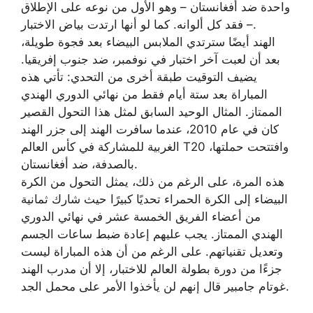
واحدة ضد أفغانستان – وهو الأول من نوعه على الإطلاق
– فقد كل ألوانه. كما لو أنها ارتدت بياض الاختبار.
الهند أيضًا سترتدي الملابس البيضاء بعد فجوة طويلة،
بعد أن لعبت آخر اختبار في نوفمبر، ضد جنوب إفريقيا.
يضيف التوقيت طبقة أخرى من التحدي: تأتي هذه
المباراة بعد ستة أيام فقط من نهائي الدوري الهندي
الممتاز. المثال الوحيد السابق لمثل هذا التحول القصير
كان في عام 2010، عندما سافرت الهند إلى جزر الهند
الغربية للمشاركة في كأس العالم T20 وافتتحت حملتها،
بالصدفة، ضد أفغانستان.
هذه المرة، على الرغم من ذلك، يمثل التحول من الكرة
البيضاء إلى الكرة الحمراء تحديًا كبيرًا حيث شارك ثمانية
من أعضاء الفريق الخمسة عشر في نهائي الدوري
الهندي الممتاز. يجب عليهم إعادة ضبط ساعات الجسم
وتعديل تقنياتهم. على الرغم من أن هذه المباراة ليست
جزءًا من دورة بطولة العالم للاختبار، إلا أن مدرب الهند
غوتام جامبير قال إنهم لن يأخذوا الأمر على محمل الجد.