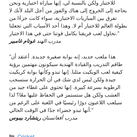
للاختبار ولكن بالنسبة لي، إنها مباراة اختبارية ونحن
بحاجة إلى الخروج إلى هناك والفوز من أجل البلد لأنك لا
تفرق بين المباريات الاختبارية، سواء كانت جزءًا من
بطولة العالم للاختبار أم لا. وهذا أحد الأسباب التي تجعلنا
نحاول لعب فريقنا بكامل قوتنا حتى في هذا الاختبار.”
مدرب الهند
غوتام غامبير
“هذا ملعب جديد، إنه بوابة صغيرة جديدة. أعتقد أن
طاقم التدريب والقيادة الهندية سيكونون مهتمين برؤية
كيفية لعب الويكيت مثلنا. إنها تبدو وكأنها بوابة كريكيت
جيدة ولكن ليس لدي شك في أن الحرارة ستسحب
الرطوبة بسرعة كبيرة. إنها تحتوي على غطاء جيد من
العشب ولكن هل ستستمر في الحفاظ عليها معًا؟ لذا
سيلعب اللاعبون دورًا رئيسيًا في اللعبة على الرغم من
أنها تبدو خضراء جدًا في الوقت الحالي.”
مدرب أفغانستان
ريتشارد بيبوس
Categories
Cricket