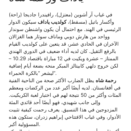
في غياب آر أشوين (معتزل)، رافيندرا جاديجا (راحة)
وأكسار باتيل (مسقط)،
كولديب ياداف
سيكون الدوار
الرئيسي في الهند. مع احتمال أن يكون واشنطن سوندار
وواحد من هارش دوبي وماناف سوثار هما الغزالان
الآخران في الحادي عشر، قد يتعين على كولديب القيام
بالرفع الثقيل. كان لديه أداء ضعيف في الدوري الهندي
الممتاز – عشرة ويكيت في 12 مباراة باقتصاد 10.29 –
لكن خروج دلهي كابيتالز المبكر منحه بضعة أيام إضافية
ليشعر “بالكرة الحمراء”.
رحمة شاه
يظل الضارب الأكثر صحة من الناحية الفنية
في أفغانستان. لديه أيضًا أكبر عدد من الركضات ومعظم
المئات وأكثر من 50 نتيجة لهم في اختبار لعبة الكريكيت.
وإلى جانب شهيدي، فهو أيضًا أحد قائدي المئة
المزدوجين في هذا التنسيق. يعرف رحمت كيفية تثبيت
الأدوار، وفي غياب الافتتاحي إبراهيم زدران، ستكون هذه
المسؤولية أكبر.