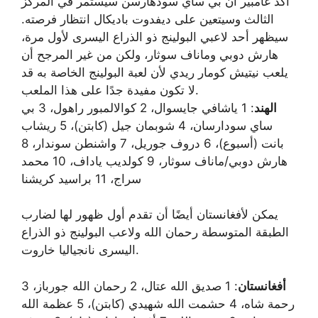
أكد غامبير أن بي ساي سودهارسن سيستمر في المركز
الثالث وسيتعين على ديفدوت باديكال انتظار فرصته.
سيظهر أحد لاعبي البولينج ذو الذراع اليسرى لأول مرة،
هارش دوبي وماناف سوثار، ولكن من غير المرجح أن
يلعب نيتيش كومار ريدي لأن لعبة البولينج الخاصة به قد
لا تكون مفيدة جدًا على هذا الملعب.
الهند
: 1 ياشافي جايسوال، 2 كوالالمبور راهول، 3 بي
ساي سودارسان، 4 شوبمان جيل (كابتن)، 5 ريشاب
بانت (أسبوع)، 6 دروف جوريل، 7 واشنطن سوندار، 8
هارش دوبي/ماناف سوثار، 9 كولديب ياداف، 10 محمد
سراج، 11 براسيد كريشنا
يمكن لأفغانستان أيضًا أن تقدم أول ظهور لها لضارب
الطبقة المتوسطة رحمان الله ولاعب البولينج ذو الذراع
اليسرى نانجياليا خاروت.
أفغانستان
: 1 صديق الله عتال، 2 رحمان الله جورباز، 3
رحمة شاه، 4 حشمت الله شهيدي (كابتن)، 5 عظمة الله