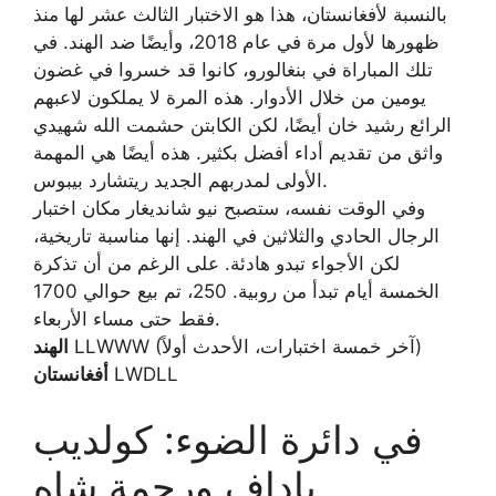
بالنسبة لأفغانستان، هذا هو الاختبار الثالث عشر لها منذ
ظهورها لأول مرة في عام 2018، وأيضًا ضد الهند. في
تلك المباراة في بنغالورو، كانوا قد خسروا في غضون
يومين من خلال الأدوار. هذه المرة لا يملكون لاعبهم
الرائع رشيد خان أيضًا، لكن الكابتن حشمت الله شهيدي
واثق من تقديم أداء أفضل بكثير. هذه أيضًا هي المهمة
الأولى لمدربهم الجديد ريتشارد بيبوس.
وفي الوقت نفسه، ستصبح نيو شانديغار مكان اختبار
الرجال الحادي والثلاثين في الهند. إنها مناسبة تاريخية،
لكن الأجواء تبدو هادئة. على الرغم من أن تذكرة
الخمسة أيام تبدأ من روبية. 250، تم بيع حوالي 1700
فقط حتى مساء الأربعاء.
LLWWW (آخر خمسة اختبارات، الأحدث أولاً)
الهند
LWDLL
أفغانستان
في دائرة الضوء: كولديب
ياداف ورحمة شاه