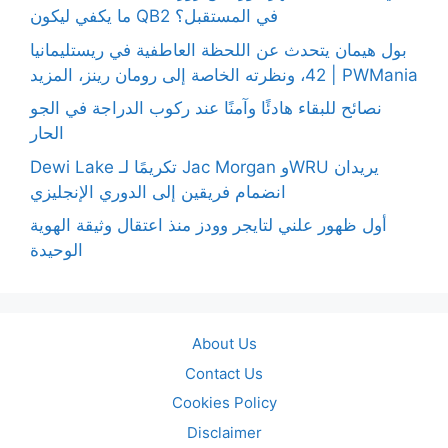
ما يكفي ليكون QB2 في المستقبل؟
بول هيمان يتحدث عن اللحظة العاطفية في ريستليمانيا
42، ونظرته الخاصة إلى رومان رينز، المزيد | PWMania
نصائح للبقاء هادئًا وآمنًا عند ركوب الدراجة في الجو
الحار
Dewi Lake تكريمًا لـ Jac Morgan وWRU يريدان
انضمام فريقين إلى الدوري الإنجليزي
أول ظهور علني لتايجر وودز منذ اعتقال وثيقة الهوية
الوحيدة
About Us
Contact Us
Cookies Policy
Disclaimer