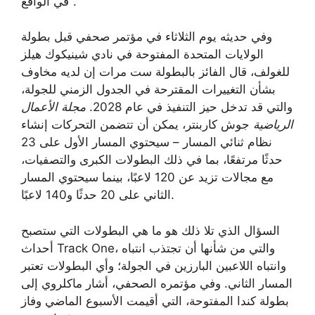
في الواقع”.
وفي حديثه يوم الثلاثاء في مؤتمر صحفي قبل بطولة
الولايات المتحدة المفتوحة في نادي شينيكوك هيلز
للغولف، قال الفائز بالبطولة ست مرات إن لديه مخاوف
بشأن التغييرات المقترحة في الجدول الزمني للجولة،
والتي قد تدخل حيز التنفيذ في عام 2028.
مجلة الأعمال
الرياضية
جوش كاربنتر، يمكن أن تتضمن التحركات إنشاء
نظام ثنائي المسار – سيحتوي المسار الأول على 23
حدثًا مرتفعًا، بما في ذلك البطولات الكبرى والتصفيات،
مع مجالات تزيد عن 120 لاعبًا، بينما سيحتوي المسار
الثاني على 20 حدثًا و140 لاعبًا.
السؤال الذي تلا ذلك هو ما هي البطولات التي ستصبح
أحداث Track One، والتي من شأنها أن تجتذب انتباه
وانتباه اللاعبين البارزين في الجولة؛ وأي البطولات تعتبر
المسار الثاني. وفي مؤتمره الصحفي، أشار ماكلروي إلى
بطولة كندا المفتوحة، التي أقيمت الأسبوع الماضي وفاز