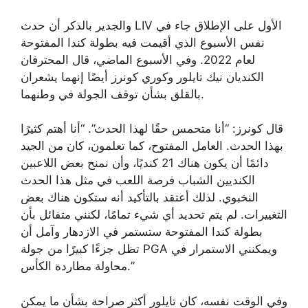
والجدير بالذكر أن حدث LIV الأول على الإطلاق جاء في
نفس الأسبوع الذي أقيمت فيه بطولة كندا المفتوحة
لعام 2022. وفي الأسبوع الماضي، قال المحترفان
الكنديان نيك تايلور وكوري كونرز أيضًا إنهما يشعران
بالقلق بشأن توقف الجولة في وطنهما.
قال كونرز: “أنا متحمس حقًا لهذا الحدث”. “أنا أهتم كثيرًا
بهذا الحدث. العامل المفتوح، كما تعلمون، كان من الجيد
دائمًا أن يكون هناك 21 كنديًا، وأن نمنح بعض اللاعبين
الكنديين الشباب فرصة اللعب في مثل هذا الحدث
النخبوي. لذلك أعتقد بالتأكيد أنه ستكون هناك بعض
التغييرات. لم يتم تحديد أي شيء تمامًا، لكنني متفائل بأن
بطولة كندا المفتوحة ستستمر في الازدهار وآمل أن
تظل جزءًا كبيرًا من جولة PGA ويمكنني الاستمرار في
محاولة مطاردة الكأس.”
وفي الوقت نفسه، كان تايلور أكثر صراحة بشأن ما يمكن