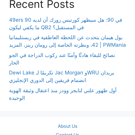
Recent Posts
49ers 90 في 90: هل سيظهر كورتيس رورك أن لديه
ما يكفي ليكون QB2 في المستقبل؟
بول هيمان يتحدث عن اللحظة العاطفية في ريستليمانيا
42، ونظرته الخاصة إلى رومان رينز، المزيد | PWMania
نصائح للبقاء هادئًا وآمنًا عند ركوب الدراجة في الجو
الحار
Dewi Lake تكريمًا لـ Jac Morgan وWRU يريدان
انضمام فريقين إلى الدوري الإنجليزي
أول ظهور علني لتايجر وودز منذ اعتقال وثيقة الهوية
الوحيدة
About Us
Contact Us