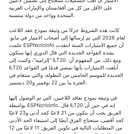
الامتياز أن لعب التشكيلات ستحتاج إلى تضمين لاعبين
على الأقل من كل من أفغانستان والإمارات العربية
المتحدة وواحد من دولة منتسبة.
كانت هذه الشروط جزءًا من وثيقة نموذج عقد اللاعب
لعام 2026 التي تم إرسالها إلى أصحاب الامتياز في مايو.
علمت ESPNcricinfo أن جميع الامتيازات الستة انتقدت
بشدة القواعد الجديدة التي قال الدوري إنها ستكون
“إلزامية”، وكتبت إلى ILT20. ومع ذلك، من المفهوم أن
ILT20 أبلغت الامتيازات بأنها تمضي قدمًا في القواعد
الجديدة للموسم الخامس من البطولة، والتي ستقام في
الفترة ما بين 22 نوفمبر و20 ديسمبر.
في وثيقة نموذج تعاقد اللاعبين، التي تم الوصول إليها
بواسطة ESPNcricinfo، قال ILT20 إنه في حين أن
الفريق يجب أن يتكون من 21 لاعبًا كحد أدنى و23 لاعبًا
كحد أقصى، ستحتاج الفرق أيضًا إلى استيفاء الحد الأدنى
من المتطلبات التالية في تكوين الفريق: 11 لاعبًا من 12