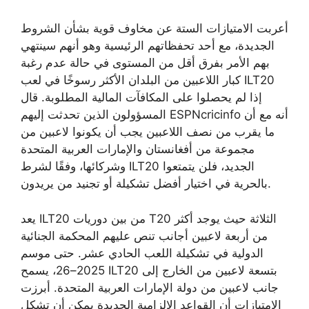
أعربت الامتيازات الستة عن مخاوف قوية بشأن الشروط
الجديدة، مع أحد تحفظاتهم الرئيسية وهو أنهم سينتهي
بهم الأمر بفرق أقل من المستوى في حالة عدم رغبة
كبار اللاعبين من البلدان الأكثر رسوخًا في لعب ILT20
إذا لم يحصلوا على المكافآت المالية المطلوبة. قال
المسؤولون الذين تحدثت إليهم ESPNcricinfo أنه مع أن
ما يقرب من نصف اللاعبين يجب أن يكونوا لاعبين من
مجموعة من أفغانستان والإمارات العربية المتحدة
وشركائها، وفقًا لشرط ILT20 الجديد، فلن يتمتعوا
بالحرية في اختيار أفضل تشكيلة أو تجنيد من يريدون.
يعد ILT20 من بين دوريات T20 الثلاثة حيث يوجد أكثر
من أربعة لاعبين أجانب تنص عليهم المحكمة الجنائية
الدولية في تشكيلة اللعب الحادي عشر. حتى موسم
2025–26، يسمح ILT20 بتسعة لاعبين من الخارج إلى
جانب لاعبين من دولة الإمارات العربية المتحدة. أبرزت
الامتيازات أن القواعد الإلزامية الجديدة يمكن أن تشكل