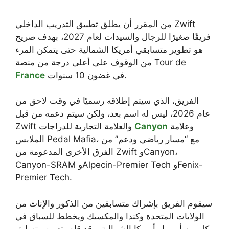
من المقرر أن يطلق تطبيق التدريب الداخلي Zwift
فريقًا صغيرًا للرجال والسيدات لعام 2027، بهدف صريح
هو تطوير متسابقي أمريكا الشمالية حتى يتمكن المرء
من الوقوف على أعلى درجة من منصة Tour de
في غضون 10 سنوات.
France
الفريق، الذي سيتم إطلاقه رسميًا في وقت لاحق من
عام 2026، ليس له اسم بعد، ولكن سيتم دعمه من قبل
وعلامة
Canyon
Zwift والعلامة التجارية للدراجات
الملابس Pedal Mafia، مع “مسار رياضي ودعم” من
الفرق الأخرى المدعومة من Zwift وCanyon،
Canyon-SRAM وAlpecin-Premier Tech وFenix-
Premier Tech.
سيقوم الفريق بإشراك متسابقين من الذكور والإناث من
الولايات المتحدة وكندا والمكسيك ويخطط للسباق في
كل من أوروبا وأمريكا الشمالية، وقد قام بتعيين متسابق