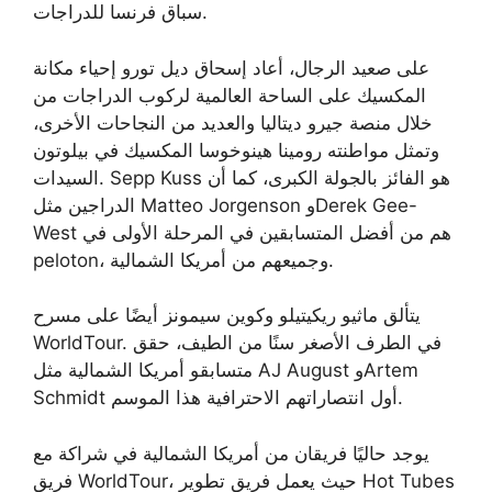
سباق فرنسا للدراجات.
على صعيد الرجال، أعاد إسحاق ديل تورو إحياء مكانة
المكسيك على الساحة العالمية لركوب الدراجات من
خلال منصة جيرو ديتاليا والعديد من النجاحات الأخرى،
وتمثل مواطنته رومينا هينوخوسا المكسيك في بيلوتون
السيدات. Sepp Kuss هو الفائز بالجولة الكبرى، كما أن
الدراجين مثل Matteo Jorgenson وDerek Gee-
West هم من أفضل المتسابقين في المرحلة الأولى في
peloton، وجميعهم من أمريكا الشمالية.
يتألق ماثيو ريكيتيلو وكوين سيمونز أيضًا على مسرح
WorldTour. في الطرف الأصغر سنًا من الطيف، حقق
متسابقو أمريكا الشمالية مثل AJ August وArtem
Schmidt أول انتصاراتهم الاحترافية هذا الموسم.
يوجد حاليًا فريقان من أمريكا الشمالية في شراكة مع
فريق WorldTour، حيث يعمل فريق تطوير Hot Tubes