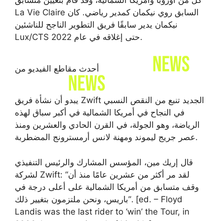
La Vie Claire السابق روي نيكمان كمدير رياضي. كان
نيكمان يدير سابقًا فريق التطوير الناجح للناشئين
Lux/CTS حتى إغلاقه في عام 2022.
أحدث مقاطع الفيديو من
يبدو أن نشأة فريق Zwift الجديد تنبع من النقص النسبي
في النجاح في أمريكا الشمالية في أكبر سباق لهذه
الرياضة، وهو الجولة، في القرن الحادي والعشرين ومنذ
عصر جريج ليموند ومهنة لانس أرمسترونج المضطربة.
قال إريك مين، المؤسس المشارك والرئيس التنفيذي
لشركة Zwift: “لقد مر أكثر من عشرين عامًا منذ أن
وقف متسابق من أمريكا الشمالية على أعلى درجة في
باريس، ونحن ملتزمون بتغيير ذلك”. [ed. – Floyd
Landis was the last rider to ‘win’ the Tour, in