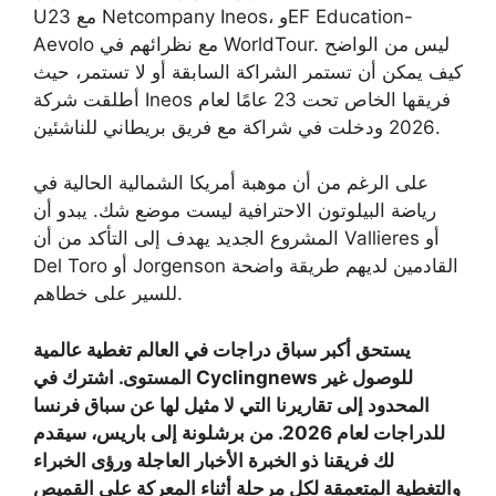
U23 مع Netcompany Ineos، وEF Education-
Aevolo مع نظرائهم في WorldTour. ليس من الواضح
كيف يمكن أن تستمر الشراكة السابقة أو لا تستمر، حيث
أطلقت شركة Ineos فريقها الخاص تحت 23 عامًا لعام
2026 ودخلت في شراكة مع فريق بريطاني للناشئين.
على الرغم من أن موهبة أمريكا الشمالية الحالية في
رياضة البيلوتون الاحترافية ليست موضع شك. يبدو أن
المشروع الجديد يهدف إلى التأكد من أن Vallieres أو
Del Toro أو Jorgenson القادمين لديهم طريقة واضحة
للسير على خطاهم.
يستحق أكبر سباق دراجات في العالم تغطية عالمية
المستوى. اشترك في Cyclingnews للوصول غير
المحدود إلى تقاريرنا التي لا مثيل لها عن سباق فرنسا
للدراجات لعام 2026. من برشلونة إلى باريس، سيقدم
لك فريقنا ذو الخبرة الأخبار العاجلة ورؤى الخبراء
والتغطية المتعمقة لكل مرحلة أثناء المعركة على القميص