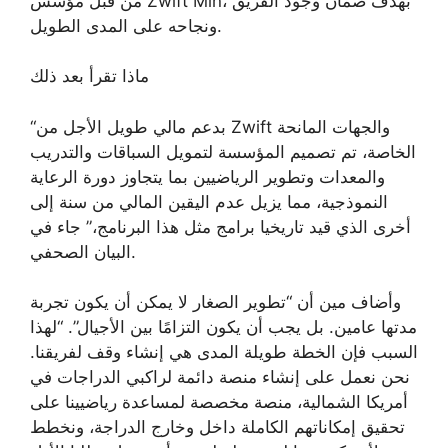
من قبل مؤسس Zwift Min، بهدف ضمان وجود الفريق
ونجاحه على المدى الطويل.
ماذا تقرأ بعد ذلك
“بدعم مالي طويل الأجل من Zwift والجهات المانحة
الخاصة، تم تصميم المؤسسة لتمويل السباقات والتدريب
والمعدات وتطوير الرياضيين بما يتجاوز دورة الرعاية
النموذجية، مما يزيل عدم اليقين المالي من سنة إلى
أخرى الذي قيد تاريخيا برامج مثل هذا البرنامج،” جاء في
البيان الصحفي.
وأضاف مين أن “تطوير الصغار لا يمكن أن يكون تجربة
مدتها عامين. بل يجب أن يكون التزامًا بين الأجيال”. “لهذا
السبب فإن الخطة طويلة المدى هي إنشاء وقف لفريقنا.
نحن نعمل على إنشاء منصة دائمة لراكبي الدراجات في
أمريكا الشمالية، منصة مخصصة لمساعدة رياضيينا على
تحقيق إمكاناتهم الكاملة داخل وخارج الدراجة، ونخطط