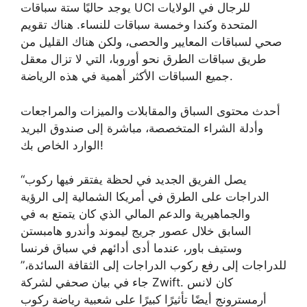
يوجد حاليًا ستة سباقات UCI للرجال في الولايات
المتحدة وكندا وخمسة سباقات للنساء. هناك تقويم
صحي لسباقات المعايير والحصى، ولكن هناك القليل من
طريق سباقات الطرق نحو أوروبا، التي لا تزال معقل
جميع السباقات الأكثر أهمية في هذه الرياضة.
أحدث محتوى السباق والمقابلات والميزات والمراجعات
وأدلة الشراء المتخصصة، مباشرة إلى صندوق البريد
الوارد الخاص بك!
“يصل الفريق الجديد في لحظة يفتقر فيها ركوب
الدراجات على الطرق في أمريكا الشمالية إلى الرؤية
والجماهيرية والدعم المالي الذي كان يتمتع به في
السابق خلال عصور جريج ليموند وأندرو هامبستن
وستيف باور، عندما أدى أدائهم في سباق فرنسا
للدراجات إلى رفع ركوب الدراجات إلى الثقافة السائدة،”
جاء في بيان صحفي لشركة Zwift. كان لانس
أرمسترونج أيضًا تأثيرًا كبيرًا على شعبية رياضة ركوب