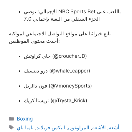
الإجمالي: توصي NBC Sports Bet باللعب على
الجزء السفلي من اللعبة بإجمالي 7.0
تابع خبرائنا على مواقع التواصل الاجتماعي لمواكبة
أحدث محتوى الموظفين:
جاي كراوتش (@croucherJD)
درو دينسيك (@whale_capper)
فون دالزيل (@VmoneySports)
تريستا كريك (@Trysta_Krick)
Categories
Boxing
Tags
أشعة
,
الأشعة
,
المراوغون
,
اليكس فريلاند
,
تامبا باي