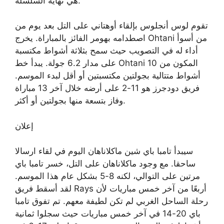
هي نهاية السلسلة.
تقوم لوس أنجلوس بإلقاء أوهتاني على التل بعد يوم من
اصطدامه بهومر الفائز بالمباراة. يخرج Ohtani من أسوأ
أداء له في التصويب حيث سمح بثلاثة أشواط مكتسبة
على مدار 6.2 جولة. يبدأ خط Ohtani المكون من 10
أشواط متتالية بجولتين مكتسبتين أو أقل لبدء الموسم.
فريق دودجرز هو 11-2 على أرضه خلال آخر 13 مباراة
وفاز بتسعة منها بجولتين أو أكثر.
إعلان
سيبدأ تامبا باي شين ماكلاناهان اليوم في لقاء ارسالا
ساحقا. مع وجود ماكلاناهان على التل، خسر تامبا باي
مرتين على التوالي، لكنه 8-5 بشكل عام هذا الموسم.
لقد أسقط فريق Rays أربعًا من آخر خمس مباريات لأن
رحلة الساحل الغربي لم تكن لطيفة معهم. تم تفوق تامبا
باي 20-14 في آخر خمس مباريات حيث سجلوا ثمانية