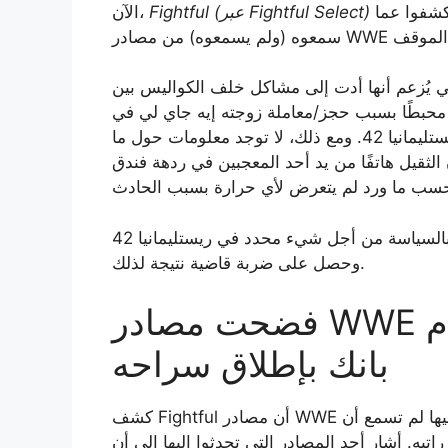
 كشفوا عما
Fightful (عبر Fightful Select)
الآن،
زعم أنها أدت إلى مشاكل خلف الكواليس بين WWE وسي
ا بسبب حجز/معاملة زوجته إيه جاي لي في WWE. كانت
هناك أيضًا شائعات غامضة حول حادثة وقعت في فترة ريستليمانيا 42. ومع ذلك، لا توجد معلومات حول ما
الثقيل هاتفًا من يد أحد المعجبين في ردهة فندق
كانت هناك أيضًا شائعة أخرى مفادها أن سي إم بانك قام بالسياسة من أجل شيء محدد في ريستليمانيا 42
وحصل على ضربة قاضية نتيجة لذلك.
فضحت مصادر WWE شائعات عن مطالبة سي إم
بانك بإطلاق سراحه
كشف Fightful أن مصادر WWE التي تحدثوا إليها لم تسمع أن CM Punk يريد إنهاء عقده. ولم يسمع أي
. أشار أحد المصادر التي تحدثوا إليها إلى أن Punk