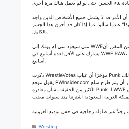
قد لا يشمل جميع الأشخاص الذين واجه Punk مشكلة معهم، إلا أن Fightful يشير
بدًا” عندما سألوا عما إذا كان قد أحرق هذا الجسر
بالكامل.
متى سيعود سي إم بونك إلى WWE؟ ويبقى أن نرى. من الجدير بالذكر، لقد ذكرنا سابقًا أنه من المقرر أن
يشارك على الأقل لعدة أسابيع في WWE RAW، بدءًا من عرض الاثنين في بالتيمور، وقد ظل كذلك لعدة
أسابيع.
لك،
يقول موقع PWInsider.com أنه من المقرر أن يتم طرح سلع Punk جديدة، وقال مصدر في WWE أن هناك
الكثير من الحقيقة بشأن مغادرة Punk لـ WWE كما كان الحال في “القصص” السابقة التي زعمت أن
لاً عبر طاولة زجاجية في حفل توديع العزوبية
Categories
Wrestling