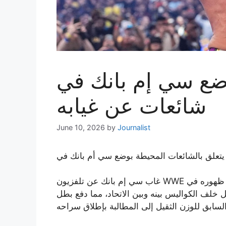
سي إم بانك في WWE وسط
شائعات عن غيابه
June 10, 2026
by
Journalist
غاب سي إم بانك عن تلفزيون WWE منذ ظهوره في RAW بعد ريستليمانيا 42. وبينما ينتظر المشجعون
خلف الكواليس بينه وبين الاتحاد، مما دفع بطل