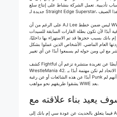
سباب تأديبية. تعمل الشركة بنشاط على إنتاج سلع
على الرغم من أن AJ Lee ليس ضمن خطط WWE المباشرة، إلا أن Fightful يشير إلى أن ذلك قد يتغير
ية أبدًا لأن تكون بطلة القارات السابقة للسيدات
 بانك بسبب حجزها قد تم الاستهزاء بها داخليًا،
تها العام الماضي. الأشخاص الذين عملوا بشكل
كشف Fightful أيضًا عن تغريدة منتشرة تزعم أن CM Punk قال وداعًا في RAW بعد WWE
WrestleMania 42. وزعمت مصادر داخل الاتحاد لم تكن مهتمة أبدًا بـ Punk على الإطلاق أنها لم تسمع
أبدًا عن هذه الشائعات أو عن رغبة Punk في إنهاء عقده. لذا، إذا كان أي من هذا صحيحًا، فيبدو أنهم لم
يشقوا طريقهم نحو مواهب WWE بعد.
فيما يتعلق بالحديث عن عودة سي إم بانك إلى AEW، يعتقد الأشخاص داخل الشركة منذ فترة طويلة أنه