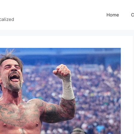
Home
C
calized