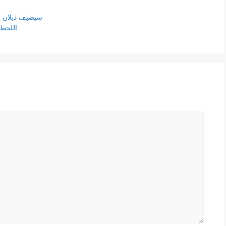
سيضيف ديلان لار
أعطت نيللي