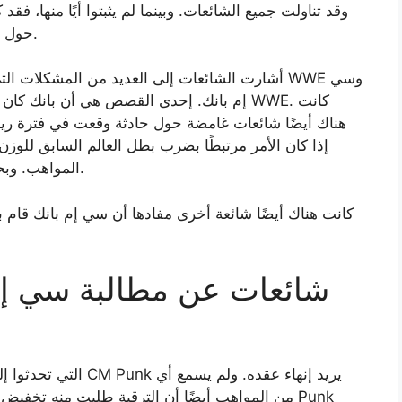
وقد تناولت جميع الشائعات. وبينما لم يثبتوا أيًا منها، فقد
سمعوه (ولم يسمعوه) من مصادر WWE حول الموقف.
أشارت الشائعات إلى العديد من المشكلات التي يُ
إم بانك. إحدى القصص هي أن بانك كان محبطً
إذا كان الأمر مرتبطًا بضرب بطل العالم السابق للوزن 
المواهب. وبحسب ما ورد لم يتعرض لأي حرارة بسبب الحادث.
من المواهب أيضًا أن الترقية طلبت منه تخفيض راتبه