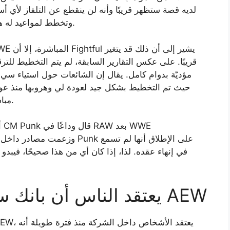
لديه قصة ستظهر قريبًا وأنه لن ينقطع عن التلفاز لأي أ
جديدة لـ Straight Edge Superstar، وتخطط لمواعيد له هذا الصيف.
قريبًا. على عكس التقارير السابقة، لم يتم التخطيط للترق
مؤديّة بدوام كامل. يقال إن الشائعات حول استياء سي إم
حيث تم التخطيط بشكل جيد لعودة لي وهروبها منذ عود
مباشر مع لي ومن حوله لم يسمعوا أبدًا عن أي تغيير.
يعتقد الناس أن بانك سوف يعيد بناء علاقته مع AEW