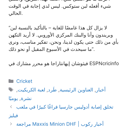
شيء أفعله لبن ستوكس. ليس لدي إجابة في الوقت
الحالي.
“لا يزال كل هذا غامضًا للغاية – بالتأكيد بالنسبة لبن
وبريندون وأنا والبنك المركزي الأوروبي. لا أريد التكهن
بأي من ذلك حتى يكون لدينا، ونحن، تفكير مناسب، ونرى
ما سيحدث في الأسبوع المقبل أو نحو ذلك”.
فيثوشان إيهانتاراجا هو محرر مشارك في ESPNcricinfo
Categories
Cricket
Tags
أخبار
,
العناوين الرئيسية
,
طَرد
,
لعبة الكريكيت
,
نشرة
,
يوميًا
تخلق إصابة أدوليس جارسيا فراغًا كبيرًا في ملعب
فيليز
مراجعة Maxxis Minion DHF | أخبار ركوب