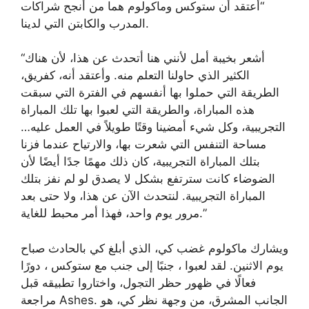
“أعتقد أن ستوكس وماكولوم هما من أنجح شراكات
المدرب والكابتن التي لدينا.
“أشعر بخيبة أمل لأنني هنا أتحدث عن هذا، لأن هناك
الكثير الذي حاولنا التعلم منه. وأعتقد أنه، كفريق،
الطريقة التي حملوا بها أنفسهم في الفترة التي سبقت
هذه المباراة، والطريقة التي لعبوا بها تلك المباراة
التجريبية، وكل شيء أمضينا وقتًا طويلاً في العمل عليه…
مساحة التنفس التي شعرت بها، والارتياح عندما فزنا
بتلك المباراة التجريبية، كان ذلك مهمًا جدًا أيضًا لأن
الضوضاء كانت سترتفع بشكل لا يصدق لو لم نفز بتلك
المباراة التجريبية. لنتحدث الآن عن هذا، ولا حتى بعد
مرور يوم واحد، فهذا أمر محبط للغاية.”
ويشارك ماكولوم غضب كي، الذي أبلغ كي بالحادث صباح
يوم الاثنين. لقد لعبوا ، جنبًا إلى جنب مع ستوكس ، دورًا
فعالًا في ظهور حظر التجول، واختاروا تطبيقه قبل
مراجعة Ashes. الجانب المشرق، من وجهة نظر كي، هو