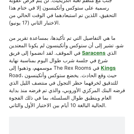
جنب مع منظم لعبة الكريكيت. لن يتم فرض عقوبة
رسمية على ستوكس وأتكينسون إلا في ختام هذا
التحقيق، اللذين تم استبعادهما في الوقت الحالي من
الاختبار الثاني (17 يونيو).
ما هي التفاصيل التي تم تأكيدها، بمساعدة تقرير من
شو، تشير إلى أن ستوكس وأتكينسون لم يكونا المعتدين
الذي
Saracens
في الموقف. لقد انضموا إلى فريق
شرع في جلسة شرب طوال اليوم بمناسبة نهاية
Kings
موسمهم، وذهبوا إلى The Rex Rooms في
Road، حيث وقع الحادث. يخضع ستوكس وأتكينسون
للتدقيق لخرقهما حظر التجول في منتصف الليل الذي
فرضه البنك المركزي الأوروبي، والذي تم فرضه منذ بداية
العام وينطبق طوال السلسلة، بما في ذلك الفجوة
الحالية البالغة 10 أيام بين الاختبار الأول والثاني.