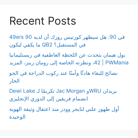
Recent Posts
49ers 90 في 90: هل سيظهر كورتيس رورك أن لديه
ما يكفي ليكون QB2 في المستقبل؟
بول هيمان يتحدث عن اللحظة العاطفية في ريستليمانيا
42، ونظرته الخاصة إلى رومان رينز، المزيد | PWMania
نصائح للبقاء هادئًا وآمنًا عند ركوب الدراجة في الجو
الحار
Dewi Lake تكريمًا لـ Jac Morgan وWRU يريدان
انضمام فريقين إلى الدوري الإنجليزي
أول ظهور علني لتايجر وودز منذ اعتقال وثيقة الهوية
الوحيدة