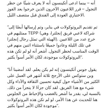
أنه – بينما ادعى أتكينسون أنه لا يعرف شيئًا عن حظر
التجول – قرر اللاعبون الآخرون الذين خرجوا بعد الفوز
الاختباري العودة إلى الفندق قبل منتصف الليل.
“تم تقديم البروتوكولات في يناير، وتم إرسالها أيضًا إلى
ممثليهم في TEPP (شراكة لاعبي فريق إنجلترا، وهي
الهيئة التي تمثل رجال إنجلترا). خرج عدد من اللاعبين
في تلك الليلة وعادوا جميعًا باستثناء اثنين منهم في
الوقت المناسب لحظر التجول. أشعر أنه لو لم تكن هذه
البروتوكولات موجودة، لكان الأمر أسوأ بكثير”.
“يقول جوس أتكينسون إنه لم يكن يعلم. لقد أمضينا أنا
وبن ستوكس على الأرجح ثلاثة أشهر في العمل على
الكثير من الأشياء حول كيفية تحسين الثقافة والأداء وكل
شيء مع هذا الفريق. لقد كان جزءًا لا يتجزأ من ذلك.
بالنسبة لي، بقدر ما أشعر بالغضب والإحباط من الجلوس
هنا للحديث عن هذا الأمر، لو لم تكن هذه البروتوكولات
موجودة لكان الأمر أسوأ بكثير”.