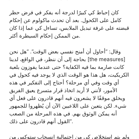
كان إحباط كي كبيرًا لدرجة أنه يفكر في فرض حظر
كامل على الكحول. بعد أن تحدث ماكولوم عن إحكام
قبضته على غرفة تبديل الملابس، تساءل كي عما إذا كان
من الممكن إحكام السيطرة أكثر.
وقال: “أحاول أن أمنح نفسي بعض الوقت”. “هل نحن
بحاجة إلى أن ننظر، في الواقع، لدينا [the measures]
كانت صارمة بما فيه الكفاية؟ حتى عندما يفوزون بلعبة
الكريكيت، هل هذا هو الوقت الذي لا يوجد فيه كحول في
أي وقت وفي أي مرحلة؟ أحتاج إلى التفكير في هذه
الأمور، لأنني لا أريد اتخاذ قرار متسرع يعيق الفريق
ويخلق موقفًا لا يشعرون فيه أنهم قادرون على فعل أي
شيء. لكن يتعين على اللاعبين الآن أن يُظهروا للجمهور
أنه يمكن الوثوق بهم. في هذه المرحلة من الصعب
القول أنهم قادرون على ذلك”.
ولم يتم استخلاص كي من احتمالية انسحاب ستوكس من