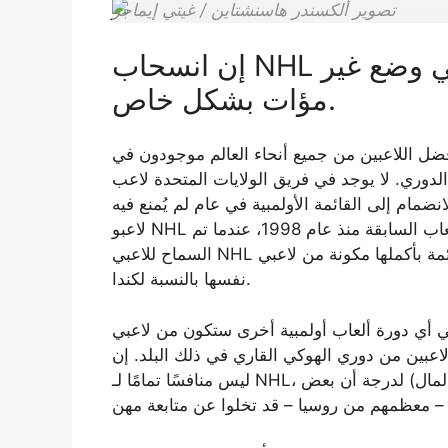
تصوير ألكسندر هاسنشتاين / غيتي إيماجز
إن انسحاب NHL يضع الولايات المتحدة (وكندا) في وضع غير
مؤات بشكل خاص.
عبين من جميع أنحاء العالم موجودون في NHL. ولكن بين اللاعبين الأمريكيين على وجه
دوري. لا يوجد في فريق الولايات المتحدة لاعب
نضمام إلى القائمة الأولمبية في عام لم يُمنع فيه
لاعبو NHL من المشاركة. في ألعاب سوتشي 2014 – وفي كل الألعاب السابقة منذ عام 1998، عندما تم
السماح للاعبي NHL بالمشاركة لأول مرة – كانت القائمة بأكملها مكونة من لاعبي NHL. وكانت القصة
نفسها بالنسبة لكندا.
دورة ألعاب أولمبية أخرى ستكون من لاعبي NHL، ولكن ليس
الروسي لعام 2014 يضم تسعة لاعبين من دوري الهوكي القاري في ذلك البلد. إن KHL
ليس منافسًا تمامًا لـ NHL، لكنه دوري جيد بما فيه الكفاية (الذي يدفع ما يكفي من المال) لدرجة أن بعض