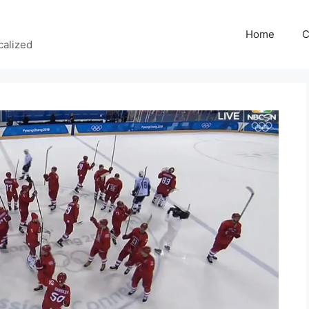
Home
C
calized