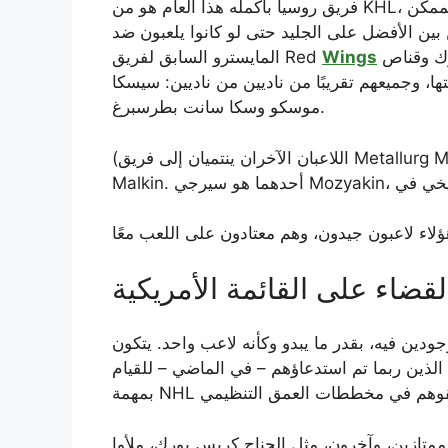
فريق روسيا بأكمله هذا العام هو من KHL، وهو يضم الكثير من اللاعبين الجيدين حقًا الذين كان من الممكن
فضل على الجليد حتى لو كانوا يلعبون ضد NHL. العناوين الرئيسية قديمة نسبيًا:
Wings
المايسترو السابق لفريق Red
ا، وجميعهم تقريبًا من ناديين من ناديين: سيسكا
موسكو وسكا سانت بطرسبرغ.
(اللاعبان الآخران ينتميان إلى فريق Metallurg Magnitogorsk، الفريق السابق لنجم Penguins Evgeni
ودين فيه، بقدر ما يبدو وكأنه لاعب واحد. يتكون
ي الذين ربما تم استدعاؤهم – في الماضي – للقيام
ممتازين، وآخرون، مثل الجناح كريس بورك، ملأوا