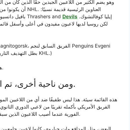
أن يكونوا من بين الأ
إيليا كوفالتشوك.
Devils
بافيل داتسيوك وقناص Thrashers and
لكن روسيا لديها لاعبون مفيدون في أعلى وأسفل قائمته
Malkin. أحدهما هو سيرجي Mozyakin، بطل التهديف التاريخي في KHL.)
هؤلاء لاعبون جيدون، وهم معتادون على اللعب معًا.
ومن ناحية أخرى، تم القضاء على القائمة الأمريكية.
هذه القائمة سيئة. هذا ليس طفيفًا ضد أي من اللاعبين الموج
الفريق الأمريكي بأكمله تقريبًا من لاعبي الدوري الثانو
بمهمة NHL الفورية عندما أصيب اللاعبون الذين سبقوهم في مخططات العمق التنظيمي.
البعض، مثل المدافع مات جيلروي، كانوا لاعبين جامعيين 