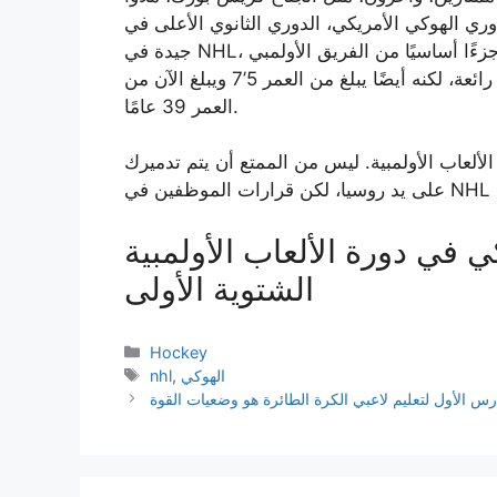
ي الأمريكي، الدوري الثانوي الأعلى في NHL. كان لدى البعض وظائف لائقة وحتى
جيدة في NHL، ذات مرة. حقق الكابتن بريان جيونتا مسيرة جيدة وكان جزءًا أساسيًا من الفريق الأولمبي
الأمريكي الأكثر أهمية… في عام 2006. لقد حقق مسيرة رائعة، لكنه أيضًا يبلغ من العمر 5’7 ويبلغ الآن من
العمر 39 عامًا.
لألعاب الأولمبية. ليس من الممتع أن يتم تدميرك
 في دورة الألعاب الأولمبية
الشتوية الأولى
Categories
Hockey
Tags
الهوكي
,
nhl