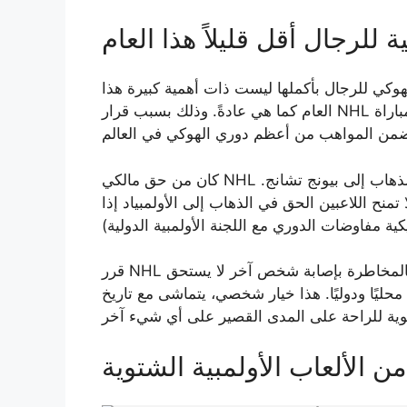
هوكي للرجال بأكملها ليست ذات أهمية كبيرة هذا
العام كما هي عادةً. وذلك بسبب قرار NHL بإبعاد جميع لاعبيه عن الألعاب الأولمبية، مما يجعلها أول مباراة
كان من حق مالكي NHL ومفوضه، غاري بيتمان، بالطبع عدم السماح للاعبيهم بالذهاب إلى بيونج تشانج.
 تمنح اللاعبين الحق في الذهاب إلى الأولمبياد إذا
قرر NHL أن إيقاف موسمه مؤقتًا لبضعة أسابيع والسماح للاعبين بالمخاطرة بإصابة شخص آخر لا يستحق
حليًا ودوليًا. هذا خيار شخصي، يتماشى مع تاريخ
من الألعاب الأولمبية الشتوية