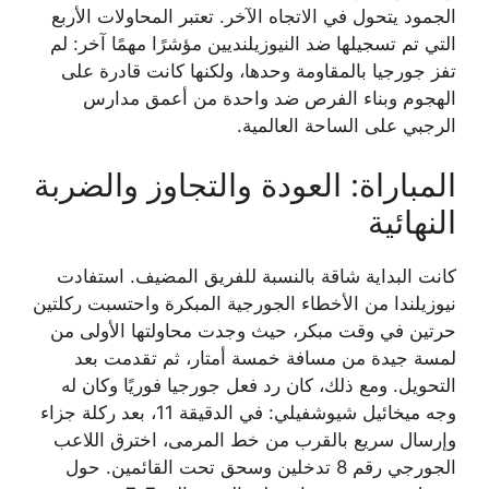
الجمود يتحول في الاتجاه الآخر. تعتبر المحاولات الأربع
التي تم تسجيلها ضد النيوزيلنديين مؤشرًا مهمًا آخر: لم
تفز جورجيا بالمقاومة وحدها، ولكنها كانت قادرة على
الهجوم وبناء الفرص ضد واحدة من أعمق مدارس
الرجبي على الساحة العالمية.
المباراة: العودة والتجاوز والضربة
النهائية
كانت البداية شاقة بالنسبة للفريق المضيف. استفادت
نيوزيلندا من الأخطاء الجورجية المبكرة واحتسبت ركلتين
حرتين في وقت مبكر، حيث وجدت محاولتها الأولى من
لمسة جيدة من مسافة خمسة أمتار، ثم تقدمت بعد
التحويل. ومع ذلك، كان رد فعل جورجيا فوريًا وكان له
وجه ميخائيل شيوشفيلي: في الدقيقة 11، بعد ركلة جزاء
وإرسال سريع بالقرب من خط المرمى، اخترق اللاعب
الجورجي رقم 8 تدخلين وسحق تحت القائمين. حول