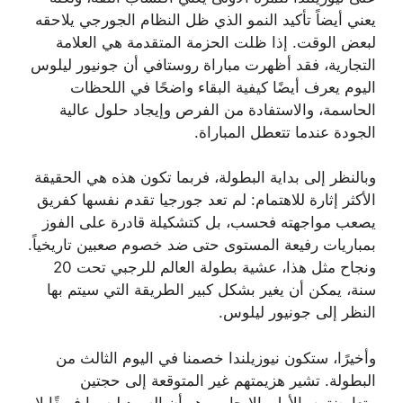
يعني أيضاً تأكيد النمو الذي ظل النظام الجورجي يلاحقه
لبعض الوقت. إذا ظلت الحزمة المتقدمة هي العلامة
التجارية، فقد أظهرت مباراة روستافي أن جونيور ليلوس
اليوم يعرف أيضًا كيفية البقاء واضحًا في اللحظات
الحاسمة، والاستفادة من الفرص وإيجاد حلول عالية
الجودة عندما تتعطل المباراة.
وبالنظر إلى بداية البطولة، فربما تكون هذه هي الحقيقة
الأكثر إثارة للاهتمام: لم تعد جورجيا تقدم نفسها كفريق
يصعب مواجهته فحسب، بل كتشكيلة قادرة على الفوز
بمباريات رفيعة المستوى حتى ضد خصوم صعبين تاريخياً.
ونجاح مثل هذا، عشية بطولة العالم للرجبي تحت 20
سنة، يمكن أن يغير بشكل كبير الطريقة التي سيتم بها
النظر إلى جونيور ليلوس.
وأخيرًا، ستكون نيوزيلندا خصمنا في اليوم الثالث من
البطولة. تشير هزيمتهم غير المتوقعة إلى حجتين
متعارضتين. الأول، الإيجابي، هو أن السود ليسوا فريقًا لا