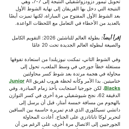
تحويل تيمور دزودزواشفيلي النتيجة إلى 7-7، وهي
النتيجة التي دخل بها الفريقان إلى نهاية الشوط الأول
بعد الشوط الأول المفتوح من المباراة، لكنها تميزت أيضًا
بالعديد من الأخطاء في التعامل مع اللحظات الواعدة.
إقرأ أيضاً:
بطولة العالم للناشئين 2026: التقويم الكامل
والصيغة لبطولة العالم الجديدة تحت 20 عامًا
وفي الشوط الثاني، تمكنت نيوزيلندا من استعادة تفوقها
مستغلة خطأ جورجي في وسط الملعب، تحول إلى
محاولة في هجمة مرتدة بعد شوط كسر محاولتين
ختاميتين. بدا الأمر وكأنه لحظة هروب لفريق
All
Junior
Blacks
، لكن جورجيا استجابت بأخذ زمام المبادرة. وفي
الدقيقة 62، نجح شيوشفيلي مرة أخرى في كسر التوازن
بالهجوم من مسافة خمسة أمتار، قبل أن يرسل إلى
داتشي تسيكلوري الذي قدم تمريرة حاسمة بين الساقين
لتحرير لوكا تاباتادزي على الجناح. أعادت المحاولة
الجورجيين إلى الاتصال مرة أخرى، على الرغم من أن