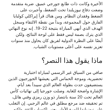
الأخيرة وكانت ذات طابع جورجي عميق. ضربة متقدمة
وضعت دفاع نيوزيلندا تحت الضغط، وأجبرت على
الضغط وفقدان النظام. ومن هناك قرأ إيراكلي كولبايا
الفارق حول المجموعة، وبدأ من نقطة الالتقاء وسجل
الهدف الذي أنهى المباراة بنتيجة 22-19. إنه نوع النهائي
الذي يترك بصمة ليس فقط على لوحة النتائج، ولكن
أيضًا على النظرة الدولية لفريق كان يحاول منذ سنوات
تعزيز نفسه على أعلى مستويات الشباب.
ماذا يقول هذا النصر؟
صافي من السياق غير الرسمي لمباراة اختبارية
تحضيرية، وموجة الحماس التي يعيشها الجورجيون الذين
يستضيفون حدث بطولة العالم الذي سيبدأ بعد أيام،
الإشارة واضحة للغاية. وصلت جورجيا إلى نهائيات كأس
العالم تحت 20 سنة بانتصار ذو وزن رمزي وفني هائل،
تم تحقيقه ضد مرجع مطلق في عالم الرجبي. إن التغلب
على نيوزيلندا للمرة الأولى يعني اكتساب الثقة، ولكنه