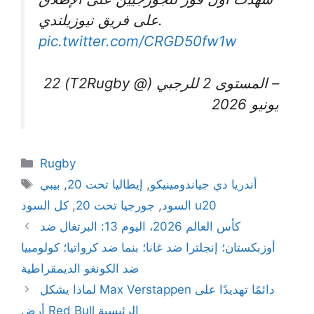
على فريق نيوزيلندي.
pic.twitter.com/CRGD50fw1w
– المستوى 2 للرجبي (@ T2Rugby) 22
يونيو 2026
Categories
Rugby
Tags
أندريا دي جياندومينيكو
,
إيطاليا تحت 20
,
بيبي
كل السود u20
السود
,
جورجيا تحت 20
,
كأس العالم 2026، اليوم 13: البرتغال ضد
أوزبكستان؛ إنجلترا ضد غانا؛ بنما ضد كرواتيا؛ كولومبيا
ضد الكونغو الديمقراطية
لماذا يشكل Max Verstappen دائمًا تهديدًا على
أرض Red Bull الرئيسية