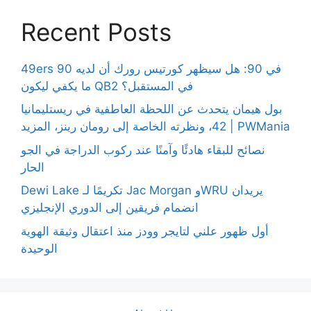
Recent Posts
49ers 90 في 90: هل سيظهر كورتيس رورك أن لديه
ما يكفي ليكون QB2 في المستقبل؟
بول هيمان يتحدث عن اللحظة العاطفية في ريستليمانيا
42، ونظرته الخاصة إلى رومان رينز، المزيد | PWMania
نصائح للبقاء هادئًا وآمنًا عند ركوب الدراجة في الجو
الحار
Dewi Lake تكريمًا لـ Jac Morgan وWRU يريدان
انضمام فريقين إلى الدوري الإنجليزي
أول ظهور علني لتايجر وودز منذ اعتقال وثيقة الهوية
الوحيدة