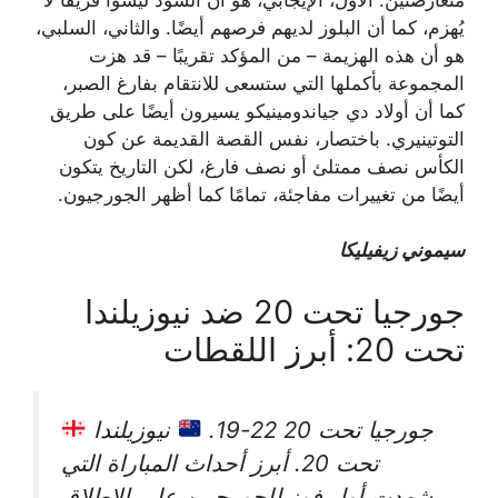
يُهزم، كما أن البلوز لديهم فرصهم أيضًا. والثاني، السلبي،
هو أن هذه الهزيمة – من المؤكد تقريبًا – قد هزت
المجموعة بأكملها التي ستسعى للانتقام بفارغ الصبر،
كما أن أولاد دي جياندومينيكو يسيرون أيضًا على طريق
التوتينيري. باختصار، نفس القصة القديمة عن كون
الكأس نصف ممتلئ أو نصف فارغ، لكن التاريخ يتكون
أيضًا من تغييرات مفاجئة، تمامًا كما أظهر الجورجيون.
سيموني زيفيليكا
جورجيا تحت 20 ضد نيوزيلندا
تحت 20: أبرز اللقطات
جورجيا تحت 20 22-19.
نيوزيلندا
تحت 20. أبرز أحداث المباراة التي
شهدت أول فوز للجورجيين على الإطلاق