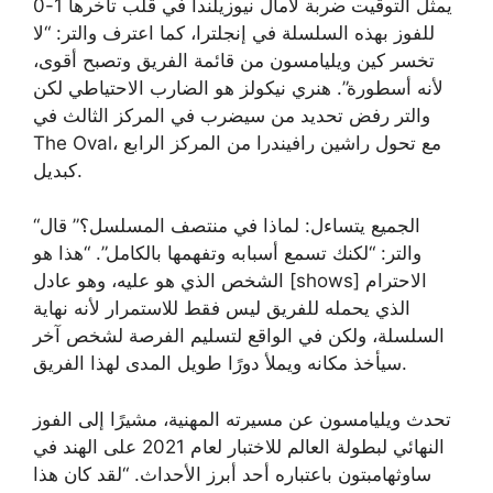
يمثل التوقيت ضربة لآمال نيوزيلندا في قلب تأخرها 1-0
للفوز بهذه السلسلة في إنجلترا، كما اعترف والتر: “لا
تخسر كين ويليامسون من قائمة الفريق وتصبح أقوى،
لأنه أسطورة”. هنري نيكولز هو الضارب الاحتياطي لكن
والتر رفض تحديد من سيضرب في المركز الثالث في
The Oval، مع تحول راشين رافيندرا من المركز الرابع
كبديل.
“الجميع يتساءل: لماذا في منتصف المسلسل؟” قال
والتر: “لكنك تسمع أسبابه وتفهمها بالكامل”. “هذا هو
الشخص الذي هو عليه، وهو عادل [shows] الاحترام
الذي يحمله للفريق ليس فقط للاستمرار لأنه نهاية
السلسلة، ولكن في الواقع لتسليم الفرصة لشخص آخر
سيأخذ مكانه ويملأ دورًا طويل المدى لهذا الفريق.
تحدث ويليامسون عن مسيرته المهنية، مشيرًا إلى الفوز
النهائي لبطولة العالم للاختبار لعام 2021 على الهند في
ساوثهامبتون باعتباره أحد أبرز الأحداث. “لقد كان هذا