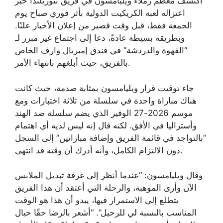
اكتشف معظم زملاء ويليامسون في فريق نيوزيلندا خبر
اعتزاله لعبة الكريكيت الدولية بأثر فوري صباح يوم
الجمعة فقط، قبل وقت قصير من إعلان الأخبار علنًا.
وبطريقة بسيطة عادةً، دعا إلى اجتماع غير مبرر لـ
“القهوة والدردشة” في فندق إمبريال وارف الخاص
بالفريق، حيث أبلغهم بانتهاء الأمر.
جاء توقيت قرار ويليامسون بمثابة صدمة، حيث كانت
هناك مباراة واحدة في سلسلة من ثلاثة اختبارات ومع
موسم 2026-27 الوفير الذي يضم سلسلة ضد الهند
وأستراليا في الأفق. لكنه قال إنه ليس لديه أي اهتمام
“بالتواجد في قائمة الفريق وإضافة مباراتين” إلى السجل
دون الالتزام الكامل، وأنه أدرك أن وقته قد انتهى.
وقال ويليامسون: “عندما أنظر إلى غرفة تبديل الملابس
الآن وأرى الموهبة، والرحلة التي أعتقد أن هذا الفريق
يتطلع إلى الاستمرار فيها، يبدو أن هذا هو الوقت
المناسب بالنسبة لي للرحيل”. “أشعر بالرضا حقًا حيال