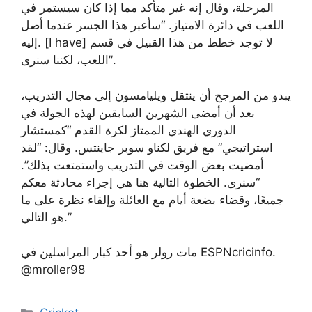
المرحلة، وقال إنه غير متأكد مما إذا كان سيستمر في
اللعب في دائرة الامتياز. “سأعبر هذا الجسر عندما أصل
إليه. [I have] لا توجد خطط من هذا القبيل في قسم
اللعب، لكننا سنرى”.
يبدو من المرجح أن ينتقل ويليامسون إلى مجال التدريب،
بعد أن أمضى الشهرين السابقين لهذه الجولة في
الدوري الهندي الممتاز لكرة القدم “كمستشار
استراتيجي” مع فريق لكناو سوبر جاينتس. وقال: “لقد
أمضيت بعض الوقت في التدريب واستمتعت بذلك”.
“سنرى. الخطوة التالية هنا هي إجراء محادثة معكم
جميعًا، وقضاء بضعة أيام مع العائلة وإلقاء نظرة على ما
هو التالي.”
مات رولر هو أحد كبار المراسلين في ESPNcricinfo.
@mroller98
Categories