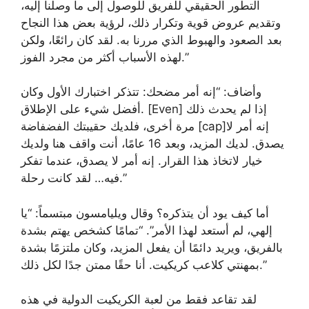
التطور الحقيقي للفريق للوصول إلى ما وصلنا إليه،
وتقديم عروض قوية وتكرار ذلك، لرؤية بعض هذا النجاح
بعد الصعود والهبوط الذي مررنا به. لقد كان رائعًا، ولكن
لهذه الأسباب أكثر من مجرد الفوز.”
وأضاف: “إنه أمر مضحك: تتذكر اختبارك الأول وكان
أفضل شيء على الإطلاق. [Even] إذا لم يحدث ذلك
مرة أخرى، فلديك حقيبتك الفضفاضة [cap]إنه أمر لا
يصدق. لديك المزيد، وبعد 16 عامًا، أنت واقف هنا ولديك
خيار لاتخاذ هذا القرار. إنه أمر لا يصدق، عندما تفكر
فيه… لقد كانت رحلة.”
أما كيف يود أن يتذكره؟ وقال ويليامسون مبتسماً: “يا
إلهي، لم أستعد لهذا الأمر”. “تمامًا كشخص يهتم بشدة
بالفريق، ويريد دائمًا أن يفعل المزيد، وكان ملتزمًا بشدة
بمهنتي كلاعب كريكيت. أنا حقًا ممتن جدًا لكل ذلك.”
لقد تقاعد فقط من لعبة الكريكيت الدولية في هذه