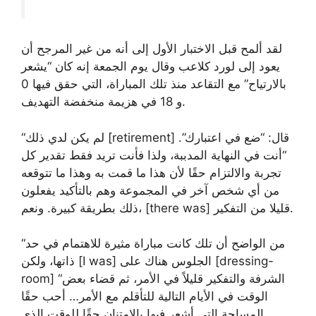
لقد ألمح قبل الاختبار الأول إلى أنه من غير المرجح أن
يعود إلى لورد كلاعب وقال يوم الجمعة إنه كان “يشعر
بالارتياح” مع التقاعد منذ تلك المباراة، التي حقق فيها 0
و 18 في هزيمة منخفضة التهديف.
“لم يكن لدي ذلك [retirement] قال: “ضع في اعتبارك”.
“أنت في النهاية المدببة، ولذا فأنت تريد فقط تقدير كل
تجربة والالتزام حقًا لأن هذا ما قمت به وهذا ما تتوقعه
من أي شخص آخر في المجموعة وهم بالتأكيد يفعلون
ذلك بطريقة كبيرة. ونعم، [there was] قليلا من التفكير.
“من الواضح أن تلك كانت مباراة مثيرة للاهتمام في حد
ذاتها، ولكن [I was] الجلوس هناك على [dressing-
room] “الشرفة والتفكير قليلاً في الأمر، ثم قضاء بعض
الوقت في الأيام التالية للتأقلم مع الأمر… أحب حقًا
المساحة التي أشعر فيها بالامتنان حقًا للوقت الذي