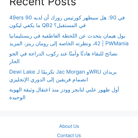
Recent Posts
49ers 90 في 90: هل سيظهر كورتيس رورك أن لديه
ما يكفي ليكون QB2 في المستقبل؟
بول هيمان يتحدث عن اللحظة العاطفية في ريستليمانيا
42، ونظرته الخاصة إلى رومان رينز، المزيد | PWMania
نصائح للبقاء هادئًا وآمنًا عند ركوب الدراجة في الجو
الحار
Dewi Lake تكريمًا لـ Jac Morgan وWRU يريدان
انضمام فريقين إلى الدوري الإنجليزي
أول ظهور علني لتايجر وودز منذ اعتقال وثيقة الهوية
الوحيدة
About Us
Contact Us