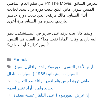
في فيلم العام الماضي F1: The Movie، يتعرض السائق
المسن سوني هايز، الذي يلعب دوره براد بيت، لحادث
أثناء السباق. مالك فريقه، الذي يلعب دوره خافيير
بارديم، يحذره من السباق مرة أخرى.
وبينما كان بيت يرقد على سرير في المستشفى، نظر
إليه بارديم وقال: “لماذا نفعل هذا؟ ما العيب في التنس،
أليس كذلك؟ أو الجولف؟”
Categories
Formula
Tags
أيام الأحد
,
التنس
,
الفورمولا واحد
,
رافائيل
,
سباق
السيارات
,
ستيفانو (1965-)
,
سيارات
,
نادال
صافي ثروة لويس هاميلتون الهائلة بعد التحديث
الجديد ولماذا أراد تغيير اسمه
إن عرض الفورمولا 1 على التلفاز عملية معقدة