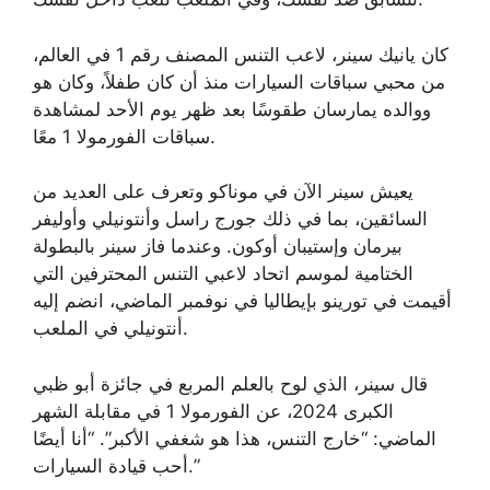
كان يانيك سينر، لاعب التنس المصنف رقم 1 في العالم،
من محبي سباقات السيارات منذ أن كان طفلاً، وكان هو
ووالده يمارسان طقوسًا بعد ظهر يوم الأحد لمشاهدة
سباقات الفورمولا 1 معًا.
يعيش سينر الآن في موناكو وتعرف على العديد من
السائقين، بما في ذلك جورج راسل وأنتونيلي وأوليفر
بيرمان وإستيبان أوكون. وعندما فاز سينر بالبطولة
الختامية لموسم اتحاد لاعبي التنس المحترفين التي
أقيمت في تورينو بإيطاليا في نوفمبر الماضي، انضم إليه
أنتونيلي في الملعب.
قال سينر، الذي لوح بالعلم المربع في جائزة أبو ظبي
الكبرى 2024، عن الفورمولا 1 في مقابلة الشهر
الماضي: “خارج التنس، هذا هو شغفي الأكبر”. “أنا أيضًا
أحب قيادة السيارات.”