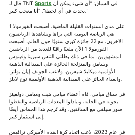
في السباق: “أي شيء يمكن أن
Sports
قال لـ TNT
يحدث في أي لحظة”. “أنا معجب كبير.”
على مدى السنوات القليلة الماضية، أصبحت الفورمولا 1
هي الرياضة اليومية التي يراها ويشاهدها الرياضيون
الآخرون. مع 22 جائزة كبرى سنويًا حول العالم، أصبحت
الفورمولا 1 الآن ملعبًا راقيًا للعديد من الرياضيين
المشهورين، بما في ذلك بطلتي التنس سيرينا وفينوس
ويليامز، والمتزلجة الحائزة على الميدالية الذهبية
الأولمبية ميكايلا شيفرين، ولاعب الجولف إيان بولتر،
والعداء الحائز على الميدالية الذهبية الأولمبية نوح لايلز.
في سباق ميامي، قام أعضاء ميامي هيت وميامي دولفينز
بجولة في الحلبة، وتبادلوا المعدات الرياضية والتقطوا
صور سيلفي مع السائقين. وقد تُرجم هذا الحماس أيضًا
إلى استثمار كبير.
في عام 2023، لاعب اتحاد كرة القدم الأميركي ترافيس