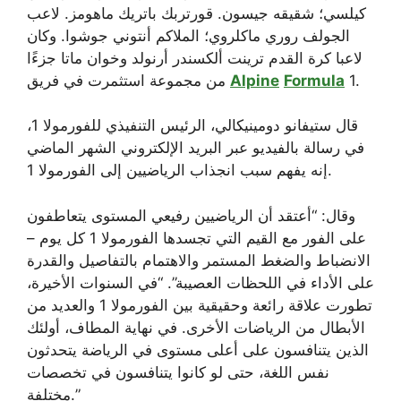
كيلسي؛ شقيقه جيسون. قورتربك باتريك ماهومز. لاعب
الجولف روري ماكلروي؛ الملاكم أنتوني جوشوا. وكان
لاعبا كرة القدم ترينت ألكسندر أرنولد وخوان ماتا جزءًا
1.
Formula
Alpine
من مجموعة استثمرت في فريق
قال ستيفانو دومينيكالي، الرئيس التنفيذي للفورمولا 1،
في رسالة بالفيديو عبر البريد الإلكتروني الشهر الماضي
إنه يفهم سبب انجذاب الرياضيين إلى الفورمولا 1.
وقال: “أعتقد أن الرياضيين رفيعي المستوى يتعاطفون
على الفور مع القيم التي تجسدها الفورمولا 1 كل يوم –
الانضباط والضغط المستمر والاهتمام بالتفاصيل والقدرة
على الأداء في اللحظات العصيبة”. “في السنوات الأخيرة،
تطورت علاقة رائعة وحقيقية بين الفورمولا 1 والعديد من
الأبطال من الرياضات الأخرى. في نهاية المطاف، أولئك
الذين يتنافسون على أعلى مستوى في الرياضة يتحدثون
نفس اللغة، حتى لو كانوا يتنافسون في تخصصات
مختلفة.”