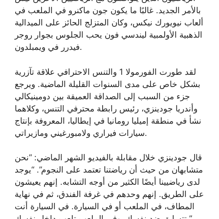
بالأمر الجديد. غالبًا ما يكون جون ماكنرو في الملعب في
ألعاب نيويورك نيكس، وكان المتزلج الحائز على الميدالية
الذهبية الأولمبية ليندسي فون يحب الجلوس بجوار روجر
فيدرر في ويمبلدون.
لقد طورت الفورمولا 1 والتنس الاحترافي علاقة تآزرية
بشكل خاص على مدى السنوات القليلة الماضية. ويرجع
جزء من السبب إلى الصداقة العميقة بين دومينيكالي
وأندريا جودينزي، رئيس رابطة محترفي التنس، وكلاهما
نشأ في منطقة إميليا رومانيا في إيطاليا، المعروفة بإنتاج
سيارات فيراري ولامبورغيني ومازيراتي.
قال جودينزي خلال مقابلة بالفيديو الشهر الماضي: “نحن
متشابهان من حيث أن رياضتنا تعتمد على النجوم”. “يوجد
لدى رياضيينا أيضًا الكثير من أوجه التشابه. إنهم يعيشون
على الطريق. إنهم وحدهم في غرفة الفندق، ثم في نهاية
المطاف، في الملعب أو في السيارة. في السيارة أنت
تتسابق ضد نفسك، وفي الملعب تلعب داخل نفسك.”