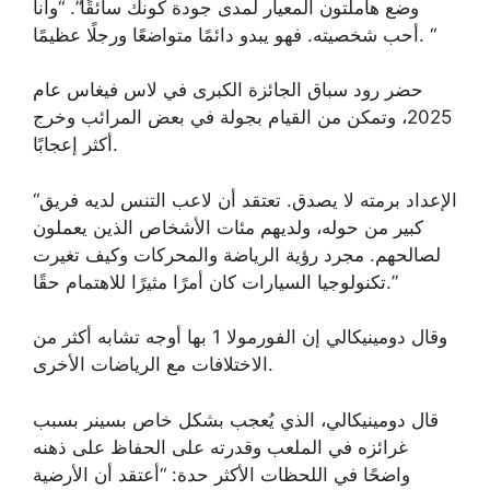
وضع هاملتون المعيار لمدى جودة كونك سائقًا”. “وأنا
أحب شخصيته. فهو يبدو دائمًا متواضعًا ورجلًا عظيمًا. “
حضر رود سباق الجائزة الكبرى في لاس فيغاس عام
2025، وتمكن من القيام بجولة في بعض المرائب وخرج
أكثر إعجابًا.
“الإعداد برمته لا يصدق. تعتقد أن لاعب التنس لديه فريق
كبير من حوله، ولديهم مئات الأشخاص الذين يعملون
لصالحهم. مجرد رؤية الرياضة والمحركات وكيف تغيرت
تكنولوجيا السيارات كان أمرًا مثيرًا للاهتمام حقًا.”
وقال دومينيكالي إن الفورمولا 1 بها أوجه تشابه أكثر من
الاختلافات مع الرياضات الأخرى.
قال دومينيكالي، الذي يُعجب بشكل خاص بسينر بسبب
غرائزه في الملعب وقدرته على الحفاظ على ذهنه
واضحًا في اللحظات الأكثر حدة: “أعتقد أن الأرضية