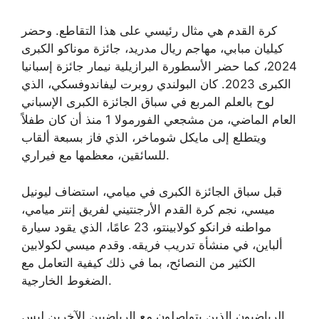
كرة القدم هي مثال رئيسي على هذا التقاطع. وحضر
كيليان مبابي، مهاجم ريال مدريد، جائزة موناكو الكبرى
2024، كما حضر الأسطورة البرازيلية نيمار جائزة إسبانيا
الكبرى 2023. كان البولندي روبرت ليفاندوفسكي، الذي
لوح بالعلم المربع في سباق الجائزة الكبرى الإسباني
العام الماضي، من مشجعي الفورمولا 1 منذ أن كان طفلاً
ويتطلع إلى مايكل شوماخر، الذي فاز بسبعة ألقاب
للسائقين، معظمها مع فيراري.
قبل سباق الجائزة الكبرى في ميامي، استضاف ليونيل
ميسي، نجم كرة القدم الأرجنتيني لفريق إنتر ميامي،
مواطنه فرانكو كولابينتو، 23 عامًا، الذي يقود سيارة
ألباين، في منشأة تدريب فريقه. وقدم ميسي لكولابين
الكثير من النصائح، بما في ذلك كيفية التعامل مع
الضغوط الخارجية.
الرياضيون الذين يتواصلون مع الرياضيين الآخرين ليس