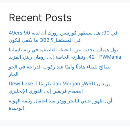
Recent Posts
49ers 90 في 90: هل سيظهر كورتيس رورك أن لديه
ما يكفي ليكون QB2 في المستقبل؟
بول هيمان يتحدث عن اللحظة العاطفية في ريستليمانيا
42، ونظرته الخاصة إلى رومان رينز، المزيد | PWMania
نصائح للبقاء هادئًا وآمنًا عند ركوب الدراجة في الجو
الحار
Dewi Lake تكريمًا لـ Jac Morgan وWRU يريدان
انضمام فريقين إلى الدوري الإنجليزي
أول ظهور علني لتايجر وودز منذ اعتقال وثيقة الهوية
الوحيدة