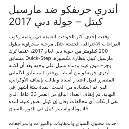
أندري جريفكو ضد مارسيل
كيتل – جولة دبي 2017
وقعت إحدى أكثر الحوادث العنيفة في رياضة ركوب
الدراجات الاحترافية الحديثة خلال مرحلة صحراوية بطول
200 كيلومتر من جولة دبي لعام 2017، عندما تُرك
متسابق Quick-Step مارسيل كيتل بنظارة مكسورة،
وجرح فوق عينه ودماء تسيل على وجهه بعد أن لكمه
أندري جريفكو من أستانا. ورفض المتسابق الألماني
المتضرر قبول اعتذار أستانا وطالب بإيقاف الأوكراني،
الذي تم استبعاده من الحدث، لمدة ستة أشهر. في
النهاية، تم إيقاف العداء البالغ من العمر 33 عامًا، الذي
نفى ارتكاب أي مخالفات وقال إن كيتل بصق عليه، لمدة
45 يومًا، واستمر كيتل في الفوز بالسباق.
أحدث محتوى السباق والمقابلات والميزات والمراجعات