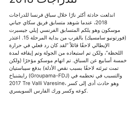
اندلعت حادثة أكثر نارًا خلال سباق فرنسا للدراجات
2018، عندما شوهد متسابق فريق سكاي جياني
موسكون وهو يلكم المتسابق الفرنسي إيلي جيسبرت
(فورتونيو سامسيك) بالقرب من بداية المرحلة 15. اعتذر
الإيطالي لاحقًا قائلاً “لقد كان رد فعلي في حرارة
اللحظة”، ولكن تم استبعاده من الجولة وتم إيقافه لمدة
خمسة أسابيع عن السباق. تم اتهام موسكو مؤخرًا (ولكن
تمت تبرئته لاحقًا بسبب نقص الأدلة) بدفع سيباستيان
رايشنباخ (Groupama-FDJ) والتسبب في تحطمه في
2017 Tre Valli Varesine، وهو حادث أدى إلى كسر
كوعه وكسر ورك الفارس السويسري.