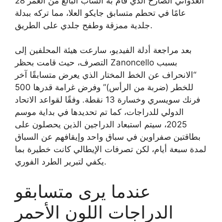
العدواني الصارخ الذي قام به الشاب البالغ من العمر 28
عامًا في تحطم متسابق جايكو العلا، مما تركه ببدلة
جلدية ممزقة وطفح جلدي على الطريق.
بعد مراجعة أدلة الفيديو، سارعت هيئة المحلفين إلى
التصرف، حيث قامت بحظر Zanoncello بسبب
“الانحراف عن الخط المختار الذي يعرض متسابقًا آخر
للخطر (ضربة من الرأس)” وفرض غرامة قدرها 500
فرنك سويسري وخسارة 13 نقطة. وفقًا لقواعد الاتحاد
الدولي للدراجات، كما تم تحديدها في بداية موسم
2025، سيتم استبعاد الدراجين الذين يحصلون على
بطاقتين صفراوين في سباق واحد وإيقافهم عن السباق
لمدة سبعة أيام، لكن تصرفات الإيطالي كانت خطيرة بما
يكفي لتبرير الطرد الفوري.
عندما يرى متسابقو
الدراجات اللون الأحمر