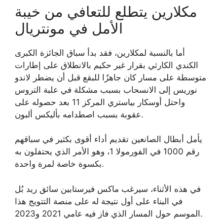
مكلارين يتطلع للتعافي من خيبة
الأمل في مونتريال
أما بالنسبة لمكلارين، فقد بدأ سباق الجائزة الكبرى
الكندي الكارثي بقرار غير حكيم بالانطلاق على إطارات
متوسطة على مسار كان جاهزًا للبقع قبل أن يضطر لاندو
نوريس إلى الانسحاب بسبب مشكلة في علبة التروس
واحتل أوسكار بياستري المركز 11 بعد حصوله على
عقوبة بسبب اصطدامه بأليكس ألبون.
يأمل أبطال الصانعين تقديم أداء أقوى بكثير في سباقهم
رقم 1000 في الفورمولا 1، وهو الأمر الذي يحتفلون به
بكسوة خاصة لمرة واحدة.
في هذه الأثناء، سيرغب ماكس فيرستابين سائق ريد بُل
في البناء على أول نتيجة له ​​على منصة التتويج هذا
الموسم حول المسار الذي فاز فيه عامي 2021 و2023.