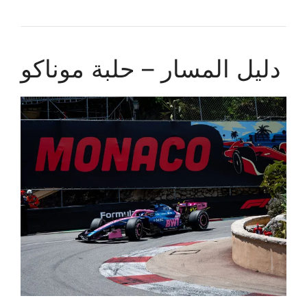
دليل المسار – حلبة موناكو