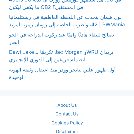
ما يكفي ليكون QB2 في المستقبل؟
بول هيمان يتحدث عن اللحظة العاطفية في ريستليمانيا
42، ونظرته الخاصة إلى رومان رينز، المزيد | PWMania
نصائح للبقاء هادئًا وآمنًا عند ركوب الدراجة في الجو
الحار
Dewi Lake تكريمًا لـ Jac Morgan وWRU يريدان
انضمام فريقين إلى الدوري الإنجليزي
أول ظهور علني لتايجر وودز منذ اعتقال وثيقة الهوية
الوحيدة
About Us
Contact Us
Cookies Policy
Disclaimer