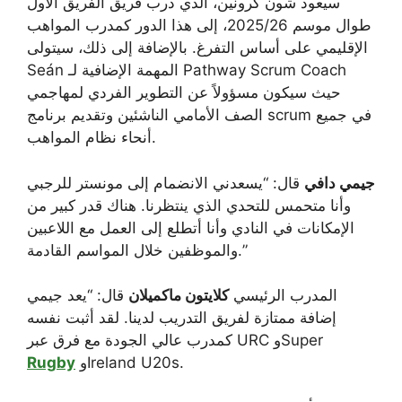
سيعود شون كرونين، الذي درب فريق الفريق الأول
طوال موسم 2025/26، إلى هذا الدور كمدرب المواهب
الإقليمي على أساس التفرغ. بالإضافة إلى ذلك، سيتولى
Seán المهمة الإضافية لـ Pathway Scrum Coach
حيث سيكون مسؤولاً عن التطوير الفردي لمهاجمي
الصف الأمامي الناشئين وتقديم برنامج scrum في جميع
أنحاء نظام المواهب.
جيمي دافي
قال: “يسعدني الانضمام إلى مونستر للرجبي
وأنا متحمس للتحدي الذي ينتظرنا. هناك قدر كبير من
الإمكانات في النادي وأنا أتطلع إلى العمل مع اللاعبين
والموظفين خلال المواسم القادمة.”
المدرب الرئيسي
كلايتون ماكميلان
قال: “يعد جيمي
إضافة ممتازة لفريق التدريب لدينا. لقد أثبت نفسه
كمدرب عالي الجودة مع فرق عبر URC وSuper
وIreland U20s.
Rugby