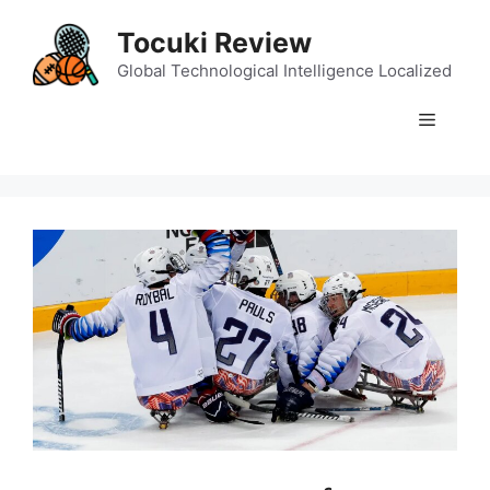
Skip
Tocuki Review
to
content
Global Technological Intelligence Localized
Menu