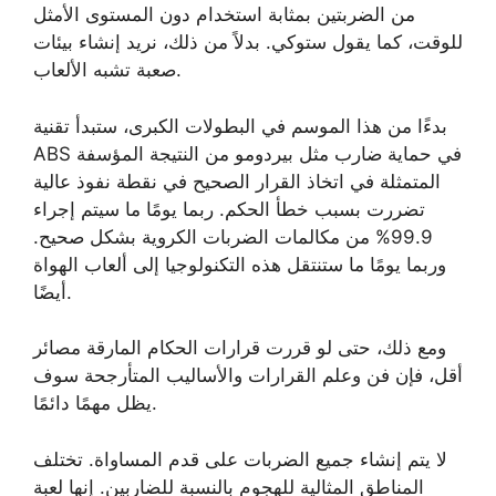
من الضربتين بمثابة استخدام دون المستوى الأمثل
للوقت، كما يقول ستوكي. بدلاً من ذلك، نريد إنشاء بيئات
صعبة تشبه الألعاب.
بدءًا من هذا الموسم في البطولات الكبرى، ستبدأ تقنية
ABS في حماية ضارب مثل بيردومو من النتيجة المؤسفة
المتمثلة في اتخاذ القرار الصحيح في نقطة نفوذ عالية
تضررت بسبب خطأ الحكم. ربما يومًا ما سيتم إجراء
99.9% من مكالمات الضربات الكروية بشكل صحيح.
وربما يومًا ما ستنتقل هذه التكنولوجيا إلى ألعاب الهواة
أيضًا.
ومع ذلك، حتى لو قررت قرارات الحكام المارقة مصائر
أقل، فإن فن وعلم القرارات والأساليب المتأرجحة سوف
يظل مهمًا دائمًا.
لا يتم إنشاء جميع الضربات على قدم المساواة. تختلف
المناطق المثالية للهجوم بالنسبة للضاربين. إنها لعبة