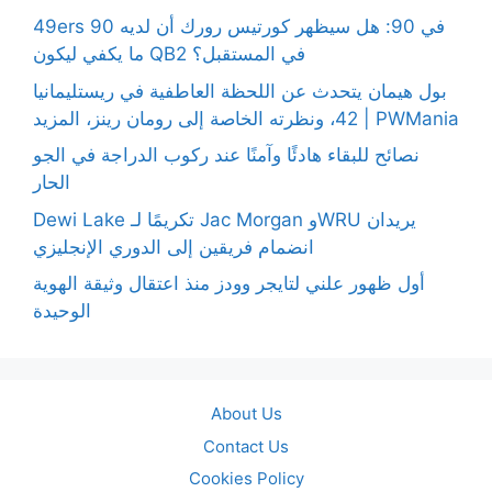
49ers 90 في 90: هل سيظهر كورتيس رورك أن لديه
ما يكفي ليكون QB2 في المستقبل؟
بول هيمان يتحدث عن اللحظة العاطفية في ريستليمانيا
42، ونظرته الخاصة إلى رومان رينز، المزيد | PWMania
نصائح للبقاء هادئًا وآمنًا عند ركوب الدراجة في الجو
الحار
Dewi Lake تكريمًا لـ Jac Morgan وWRU يريدان
انضمام فريقين إلى الدوري الإنجليزي
أول ظهور علني لتايجر وودز منذ اعتقال وثيقة الهوية
الوحيدة
About Us
Contact Us
Cookies Policy