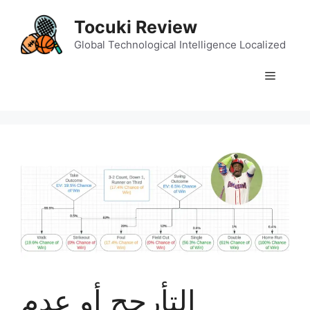
Skip
Tocuki Review
to
content
Global Technological Intelligence Localized
Menu
التأرجح أو عدم