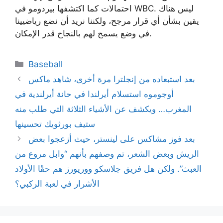
احتمالات كما اكتشفها بيردومو في WBC. ليس هناك
يقين بشأن أي قرار مرجح، ولكننا نريد أن نضع رياضيينا
في وضع يسمح لهم بالنجاح قدر الإمكان.
Categories
Baseball
بعد استبعاده من إنجلترا مرة أخرى، شاهد ماكس
أوجوموه استسلام أيرلندا في حانة أيرلندية في
المغرب… ويكشف عن الأشياء الثلاثة التي طلب منه
ستيف بورثويك تحسينها
بعد فوز مشاكس على لينستر، حيث أزعجوا بعض
الريش وبعض الشعر، تم وصفهم بأنهم “وابل مروع من
العبث”. ولكن هل فريق جلاسكو ووريورز هم حقًا الأولاد
الأشرار في لعبة الركبي؟