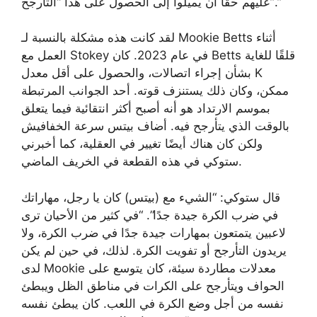
عليهم حقًا أن يميلوا إلى الحصول على هذا “التأرجح”.”
لقد كانت هذه مشكلة بالنسبة لـ Mookie Betts أثناء
العمل مع Stokey في عام 2023. كان Betts قلقًا للغاية
بشأن إجراء اتصالات، والحصول على أقل معدل K
ممكن، وكان ذلك يستنزف قوته. أحد الجوانب المرتبطة
بموسم الارتداد هو أنه أصبح أكثر انتقائية فيما يتعلق
بالوقت الذي يتأرجح فيه. أضاف بيتس سرعة الخفافيش
ولكن كان هناك أيضًا تغيير في العقلية، كما أخبرني
ستوكي في هذه القطعة في الخريف الماضي.
قال ستوكي: “الشيء مع (بيتس) كان يا رجل، مهاراتك
في ضرب الكرة جيدة جدًا”. “في كثير من الأحيان ترى
لاعبين يتمتعون بمهارات جيدة جدًا في ضرب الكرة، ولا
يريدون التأرجح أو تفويت الكرة. لذلك، في حين لم يكن
لدى Mookie معدلات مطاردة سيئة، كان يتوسع على
الحواف ويتأرجح على الكرات في مناطق الظل ويبطئ
نفسه من أجل وضع الكرة في اللعب. كان يبطئ نفسه