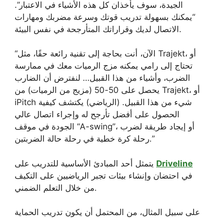
الجيدة، سوف يأخذان كل هذه الأشياء في الاعتبار”.
“يمكنك بسهولة تدريب قوتك وسرعة مضربك ومهارات
الاتصال لديك وقراراتك المتأرجحة في نفس البيئة.
“الآن، أنت بحاجة إلى تقنية رائعة حقًا، مثل Trajekt، أو
تحتاج إلى رامي يمكنه مزج الرميات معك في ممارسة
الضرب، وأشياء من هذا القبيل… لنفترض أن الضارب
يحصل على 50-50 (مزيج من الرميات) من Trajekt، أو
iPitch شيء من هذا القبيل. (الرياضي) يكتشف كيفية
الحصول على أفضل تأرجح له وإجراء اتصال عالي
الجودة في موقف “A-swing”، أو إيجاد طريقة لضرب
رحلة كرة خطية في رحلة حالة الضربتين.”
Driveline
يتمثل أحد المبادئ الأساسية للتدريب على
في احتضان وإنشاء بيئات تجبر الرياضيين على التكيف
من خلال التعلم الضمني.
على سبيل المثال، من المحتمل أن يكون تدريب الحماية